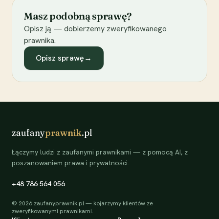
Masz podobną sprawę?
Opisz ją — dobierzemy zweryfikowanego
prawnika.
Opisz sprawę
→
zaufany
prawnik
.pl
Łączymy ludzi z zaufanymi prawnikami — z pomocą AI, z
poszanowaniem prawa i prywatności.
+48 786 564 056
©
2026
zaufanyprawnik.pl — kojarzymy klientów ze
zweryfikowanymi prawnikami.