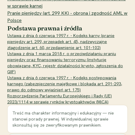
w sprawie karnej
Pranie pieniędzy (art. 299 KK) - obrona i zgodność AML w
Polsce
Podstawa prawna i źródła
Ustawa z dnia 6 czerwca 1997 r. - Kodeks karny (pranie
pieniędzy art. 299, przepadek art. 45, nadzwyczajne
złagodzenie art. 60, przedawnienie art. 101-102)
Ustawa z dnia 1 marca 2018 r. o przeciwdziałaniu praniu
pieniędzy oraz finansowaniu terroryzmu (instytucje
obowiązane, KYC, rejestr działalności krypto, zgłoszenia do
GIIF)
Ustawa z dnia 6 czerwca 1997 r. - Kodeks postępowania
karnego (zabezpieczenie majątkowe i blokada art. 291-293,
prawo do odmowy wyjaśnień art. 175)
Rozporządzenie Parlamentu Europejskiego i Rady (UE)
2023/1114 w sprawie rynków kryptoaktywów (MiCA)
Treść ma charakter informacyjny i edukacyjny — nie
stanowi porady prawnej. W indywidualnej sprawie
skonsultuj się ze zweryfikowanym prawnikiem.