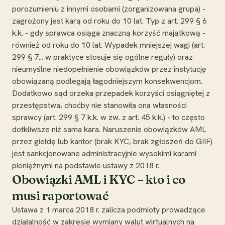
porozumieniu z innymi osobami (zorganizowana grupa) -
zagrożony jest karą od roku do 10 lat. Typ z art. 299 § 6
k.k. - gdy sprawca osiąga znaczną korzyść majątkową -
również od roku do 10 lat. Wypadek mniejszej wagi (art.
299 § 7... w praktyce stosuje się ogólne reguły) oraz
nieumyślne niedopełnienie obowiązków przez instytucję
obowiązaną podlegają łagodniejszym konsekwencjom.
Dodatkowo sąd orzeka przepadek korzyści osiągniętej z
przestępstwa, choćby nie stanowiła ona własności
sprawcy (art. 299 § 7 k.k. w zw. z art. 45 k.k.) - to często
dotkliwsze niż sama kara. Naruszenie obowiązków AML
przez giełdę lub kantor (brak KYC, brak zgłoszeń do GIIF)
jest sankcjonowane administracyjnie wysokimi karami
pieniężnymi na podstawie ustawy z 2018 r.
Obowiązki AML i KYC – kto i co
musi raportować
Ustawa z 1 marca 2018 r. zalicza podmioty prowadzące
działalność w zakresie wymiany walut wirtualnych na