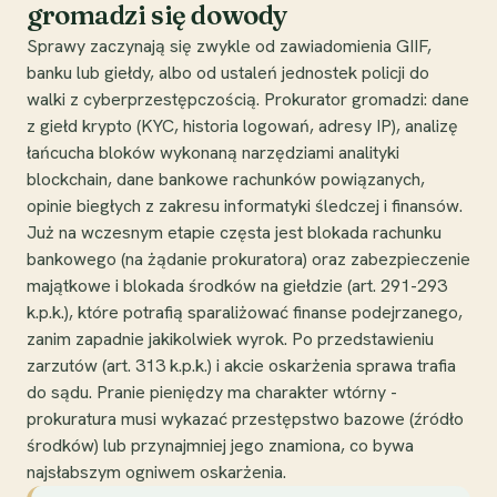
gromadzi się dowody
Sprawy zaczynają się zwykle od zawiadomienia GIIF,
banku lub giełdy, albo od ustaleń jednostek policji do
walki z cyberprzestępczością. Prokurator gromadzi: dane
z giełd krypto (KYC, historia logowań, adresy IP), analizę
łańcucha bloków wykonaną narzędziami analityki
blockchain, dane bankowe rachunków powiązanych,
opinie biegłych z zakresu informatyki śledczej i finansów.
Już na wczesnym etapie częsta jest blokada rachunku
bankowego (na żądanie prokuratora) oraz zabezpieczenie
majątkowe i blokada środków na giełdzie (art. 291-293
k.p.k.), które potrafią sparaliżować finanse podejrzanego,
zanim zapadnie jakikolwiek wyrok. Po przedstawieniu
zarzutów (art. 313 k.p.k.) i akcie oskarżenia sprawa trafia
do sądu. Pranie pieniędzy ma charakter wtórny -
prokuratura musi wykazać przestępstwo bazowe (źródło
środków) lub przynajmniej jego znamiona, co bywa
najsłabszym ogniwem oskarżenia.