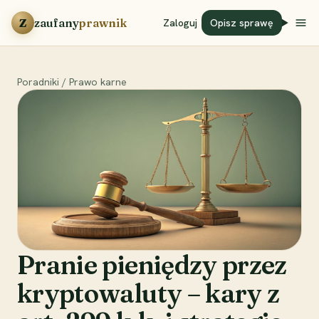
Przejdź do treści
Z
zaufany
prawnik
Zaloguj
Opisz sprawę
Poradniki
/
Prawo karne
Pranie pieniędzy przez
kryptowaluty – kary z