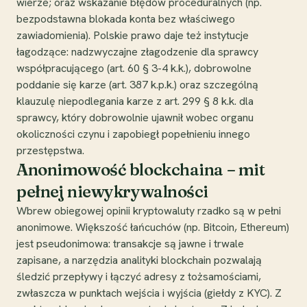
wierze; oraz wskazanie błędów proceduralnych (np.
bezpodstawna blokada konta bez właściwego
zawiadomienia). Polskie prawo daje też instytucje
łagodzące: nadzwyczajne złagodzenie dla sprawcy
współpracującego (art. 60 § 3-4 k.k.), dobrowolne
poddanie się karze (art. 387 k.p.k.) oraz szczególną
klauzulę niepodlegania karze z art. 299 § 8 k.k. dla
sprawcy, który dobrowolnie ujawnił wobec organu
okoliczności czynu i zapobiegł popełnieniu innego
przestępstwa.
Anonimowość blockchaina – mit
pełnej niewykrywalności
Wbrew obiegowej opinii kryptowaluty rzadko są w pełni
anonimowe. Większość łańcuchów (np. Bitcoin, Ethereum)
jest pseudonimowa: transakcje są jawne i trwale
zapisane, a narzędzia analityki blockchain pozwalają
śledzić przepływy i łączyć adresy z tożsamościami,
zwłaszcza w punktach wejścia i wyjścia (giełdy z KYC). Z