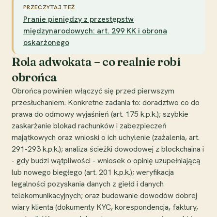
PRZECZYTAJ TEŻ
Pranie pieniędzy z przestępstw
międzynarodowych: art. 299 KK i obrona
oskarżonego
Rola adwokata – co realnie robi
obrońca
Obrońca powinien włączyć się przed pierwszym
przesłuchaniem. Konkretne zadania to: doradztwo co do
prawa do odmowy wyjaśnień (art. 175 k.p.k.); szybkie
zaskarżanie blokad rachunków i zabezpieczeń
majątkowych oraz wnioski o ich uchylenie (zażalenia, art.
291-293 k.p.k.); analiza ścieżki dowodowej z blockchaina i
- gdy budzi wątpliwości - wniosek o opinię uzupełniającą
lub nowego biegłego (art. 201 k.p.k.); weryfikacja
legalności pozyskania danych z giełd i danych
telekomunikacyjnych; oraz budowanie dowodów dobrej
wiary klienta (dokumenty KYC, korespondencja, faktury,