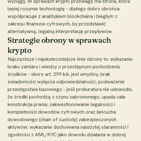
wyciągi). W sprawach krypto przewagę ma strona, która
lepiej rozumie technologię - dlatego dobry obrońca
współpracuje z analitykiem blockchaina i biegłym z
zakresu finansów cyfrowych, by przedstawić
alternatywną, legalną interpretację przepływów.
Strategie obrony w sprawach
krypto
Najczęstsze i najskuteczniejsze linie obrony to: wykazanie
braku zamiaru i wiedzy o przestępnym pochodzeniu
środków - skoro art. 299 k.k. jest umyślny, brak
świadomości wyłącza odpowiedzialność; podważenie
przestępstwa bazowego - jeśli prokuratura nie udowodni,
że środki pochodzą z czynu zabronionego, upada cała
konstrukcja prania; zakwestionowanie legalności i
kompletności dowodów cyfrowych oraz łańcucha
dowodowego (chain of custody) zabezpieczonych
aktywów; wykazanie dochowania należytej staranności i
zgodności z AML/KYC jako dowodu działania w dobrej