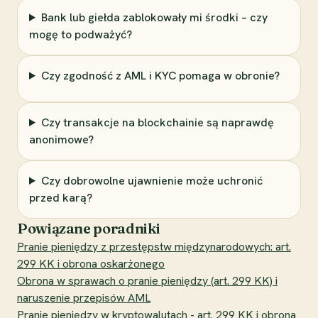
Bank lub giełda zablokowały mi środki – czy
mogę to podważyć?
Czy zgodność z AML i KYC pomaga w obronie?
Czy transakcje na blockchainie są naprawdę
anonimowe?
Czy dobrowolne ujawnienie może uchronić
przed karą?
Powiązane poradniki
Pranie pieniędzy z przestępstw międzynarodowych: art.
299 KK i obrona oskarżonego
Obrona w sprawach o pranie pieniędzy (art. 299 KK) i
naruszenie przepisów AML
Pranie pieniędzy w kryptowalutach - art. 299 KK i obrona