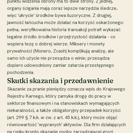
punktu widzenia obrony ma to dwie strony. Z jednej,
organy ścigania mają coraz lepsze narzędzia śledcze,
więc 'ukrycie' środków bywa iluzoryczne. Z drugiej,
jawność łańcucha może działać na korzyść oskarżonego:
pełna, weryfikowalna historia transakcji potrafi wykazać
legalne źródło środków i przejrzystość działania - co
wspiera tezę o dobrej wierze. Miksery i monety
prywatności (Monero, Zcash) komplikują analizę, ale
samo ich użycie nie przesądza o winie; przesądza
dopiero udowodniony zamiar zatarcia przestępnego
pochodzenia.
Skutki skazania i przedawnienie
Skazanie za pranie pieniędzy oznacza wpis do Krajowego
Rejestru Karnego, który zamyka drogę do pracy w
sektorze finansowym i na stanowiskach wymagających
niekaralności, a także obligatoryjny przepadek korzyści
(art. 299 § 7 k.k. w zw. z art. 45 k.k.), który może objąć
równowartość 'wypranych' aktywów. Dla firm działających
na rynku krypto skazanie osoby zarządzającej grozi