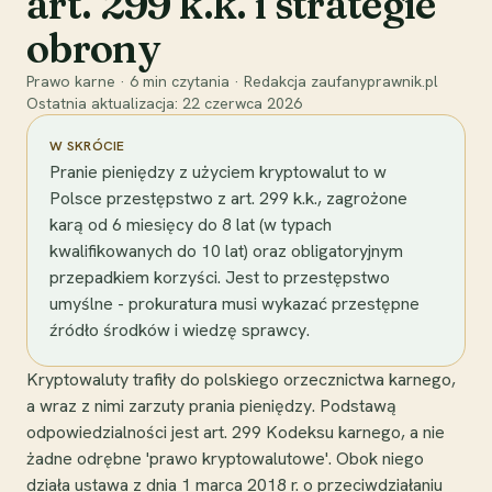
art. 299 k.k. i strategie
obrony
Prawo karne
·
6
min czytania
·
Redakcja zaufanyprawnik.pl
Ostatnia aktualizacja:
22 czerwca 2026
W SKRÓCIE
Pranie pieniędzy z użyciem kryptowalut to w
Polsce przestępstwo z art. 299 k.k., zagrożone
karą od 6 miesięcy do 8 lat (w typach
kwalifikowanych do 10 lat) oraz obligatoryjnym
przepadkiem korzyści. Jest to przestępstwo
umyślne - prokuratura musi wykazać przestępne
źródło środków i wiedzę sprawcy.
Kryptowaluty trafiły do polskiego orzecznictwa karnego,
a wraz z nimi zarzuty prania pieniędzy. Podstawą
odpowiedzialności jest art. 299 Kodeksu karnego, a nie
żadne odrębne 'prawo kryptowalutowe'. Obok niego
działa ustawa z dnia 1 marca 2018 r. o przeciwdziałaniu