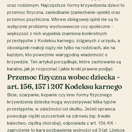
oraz rodzinnym. Najczęstsze formy krzywdzenia dzieci to
przemoc fizyczna, zaniedbanie (zaniechanie opieki) oraz
przemoc psychiczna. Wbrew obiegowej opinii nie są to
wyłącznie problemy wychowawcze czy społeczne -
większość z nich wypełnia znamiona konkretnych
przestępstw z Kodeksu karnego, ściganych z urzędu, a
obowiązek reakcji ciąży nie tylko na rodzicach, ale na
każdym, kto poweźmie wiarygodną wiadomość o
krzywdzie. Ten artykuł porządkuje, które zachowania są
karalne, jak je rozpoznać i jakie kroki prawne podjąć.
Przemoc fizyczna wobec dziecka -
art. 156, 157 i 207 Kodeksu karnego
Bicie, szarpanie, kopanie czy inne formy fizycznego
krzywdzenia dziecka mogą wyczerpywać kilka typów
przestępstw, w zależności od skutku. Jeżeli sprawca
powoduje ciężki uszczerbek na zdrowiu (np. trwałe
kalectwo, ciężką chorobę), odpowiada z art. 156 KK -
zagrożenie to kara pozbawienia wolności od 3 lat. Lżejsze