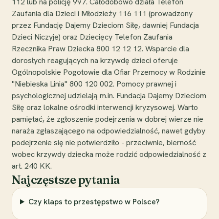
112 lub na policję 997. Całodobowo działa Telefon
Zaufania dla Dzieci i Młodzieży 116 111 (prowadzony
przez Fundację Dajemy Dzieciom Siłę, dawniej Fundacja
Dzieci Niczyje) oraz Dziecięcy Telefon Zaufania
Rzecznika Praw Dziecka 800 12 12 12. Wsparcie dla
dorosłych reagujących na krzywdę dzieci oferuje
Ogólnopolskie Pogotowie dla Ofiar Przemocy w Rodzinie
"Niebieska Linia" 800 120 002. Pomocy prawnej i
psychologicznej udzielają m.in. Fundacja Dajemy Dzieciom
Siłę oraz lokalne ośrodki interwencji kryzysowej. Warto
pamiętać, że zgłoszenie podejrzenia w dobrej wierze nie
naraża zgłaszającego na odpowiedzialność, nawet gdyby
podejrzenie się nie potwierdziło - przeciwnie, bierność
wobec krzywdy dziecka może rodzić odpowiedzialność z
art. 240 KK.
Najczęstsze pytania
Czy klaps to przestępstwo w Polsce?