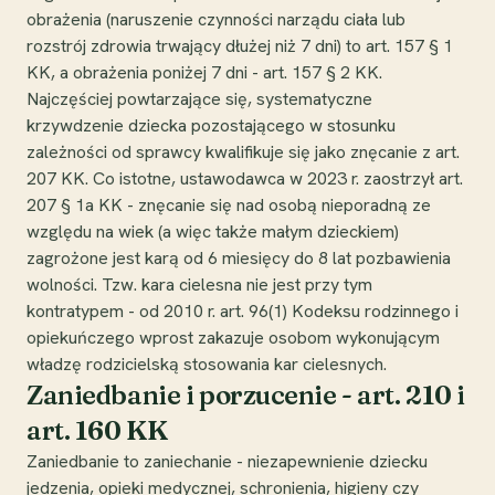
obrażenia (naruszenie czynności narządu ciała lub
rozstrój zdrowia trwający dłużej niż 7 dni) to art. 157 § 1
KK, a obrażenia poniżej 7 dni - art. 157 § 2 KK.
Najczęściej powtarzające się, systematyczne
krzywdzenie dziecka pozostającego w stosunku
zależności od sprawcy kwalifikuje się jako znęcanie z art.
207 KK. Co istotne, ustawodawca w 2023 r. zaostrzył art.
207 § 1a KK - znęcanie się nad osobą nieporadną ze
względu na wiek (a więc także małym dzieckiem)
zagrożone jest karą od 6 miesięcy do 8 lat pozbawienia
wolności. Tzw. kara cielesna nie jest przy tym
kontratypem - od 2010 r. art. 96(1) Kodeksu rodzinnego i
opiekuńczego wprost zakazuje osobom wykonującym
władzę rodzicielską stosowania kar cielesnych.
Zaniedbanie i porzucenie - art. 210 i
art. 160 KK
Zaniedbanie to zaniechanie - niezapewnienie dziecku
jedzenia, opieki medycznej, schronienia, higieny czy