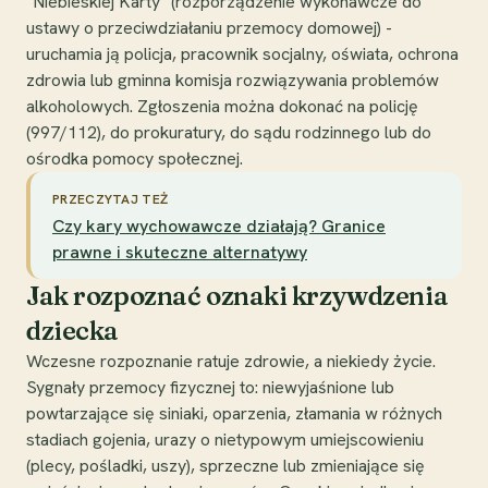
"Niebieskiej Karty" (rozporządzenie wykonawcze do
ustawy o przeciwdziałaniu przemocy domowej) -
uruchamia ją policja, pracownik socjalny, oświata, ochrona
zdrowia lub gminna komisja rozwiązywania problemów
alkoholowych. Zgłoszenia można dokonać na policję
(997/112), do prokuratury, do sądu rodzinnego lub do
ośrodka pomocy społecznej.
PRZECZYTAJ TEŻ
Czy kary wychowawcze działają? Granice
prawne i skuteczne alternatywy
Jak rozpoznać oznaki krzywdzenia
dziecka
Wczesne rozpoznanie ratuje zdrowie, a niekiedy życie.
Sygnały przemocy fizycznej to: niewyjaśnione lub
powtarzające się siniaki, oparzenia, złamania w różnych
stadiach gojenia, urazy o nietypowym umiejscowieniu
(plecy, pośladki, uszy), sprzeczne lub zmieniające się