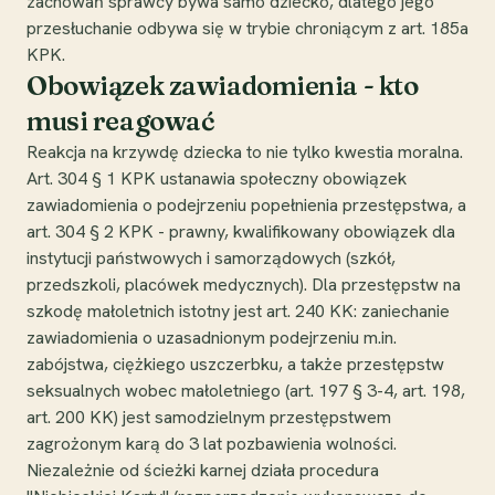
zachowań sprawcy bywa samo dziecko, dlatego jego
przesłuchanie odbywa się w trybie chroniącym z art. 185a
KPK.
Obowiązek zawiadomienia - kto
musi reagować
Reakcja na krzywdę dziecka to nie tylko kwestia moralna.
Art. 304 § 1 KPK ustanawia społeczny obowiązek
zawiadomienia o podejrzeniu popełnienia przestępstwa, a
art. 304 § 2 KPK - prawny, kwalifikowany obowiązek dla
instytucji państwowych i samorządowych (szkół,
przedszkoli, placówek medycznych). Dla przestępstw na
szkodę małoletnich istotny jest art. 240 KK: zaniechanie
zawiadomienia o uzasadnionym podejrzeniu m.in.
zabójstwa, ciężkiego uszczerbku, a także przestępstw
seksualnych wobec małoletniego (art. 197 § 3-4, art. 198,
art. 200 KK) jest samodzielnym przestępstwem
zagrożonym karą do 3 lat pozbawienia wolności.
Niezależnie od ścieżki karnej działa procedura