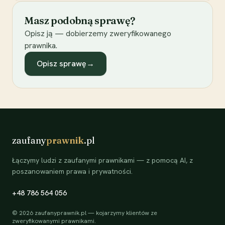
Masz podobną sprawę?
Opisz ją — dobierzemy zweryfikowanego
prawnika.
Opisz sprawę
→
zaufany
prawnik
.pl
Łączymy ludzi z zaufanymi prawnikami — z pomocą AI, z
poszanowaniem prawa i prywatności.
+48 786 564 056
©
2026
zaufanyprawnik.pl — kojarzymy klientów ze
zweryfikowanymi prawnikami.