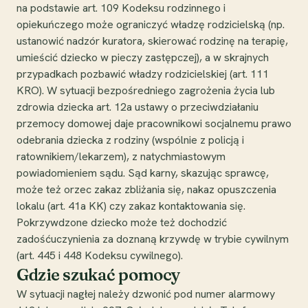
na podstawie art. 109 Kodeksu rodzinnego i
opiekuńczego może ograniczyć władzę rodzicielską (np.
ustanowić nadzór kuratora, skierować rodzinę na terapię,
umieścić dziecko w pieczy zastępczej), a w skrajnych
przypadkach pozbawić władzy rodzicielskiej (art. 111
KRO). W sytuacji bezpośredniego zagrożenia życia lub
zdrowia dziecka art. 12a ustawy o przeciwdziałaniu
przemocy domowej daje pracownikowi socjalnemu prawo
odebrania dziecka z rodziny (wspólnie z policją i
ratownikiem/lekarzem), z natychmiastowym
powiadomieniem sądu. Sąd karny, skazując sprawcę,
może też orzec zakaz zbliżania się, nakaz opuszczenia
lokalu (art. 41a KK) czy zakaz kontaktowania się.
Pokrzywdzone dziecko może też dochodzić
zadośćuczynienia za doznaną krzywdę w trybie cywilnym
(art. 445 i 448 Kodeksu cywilnego).
Gdzie szukać pomocy
W sytuacji nagłej należy dzwonić pod numer alarmowy