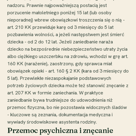
nadzoru. Prawnie najpoważniejszą postacią jest
porzucenie małoletniego poniżej 15 lat (lub osoby
nieporadnej) wbrew obowiązkowi troszczenia się o nią -
art. 210 KK przewiduje karę od 3 miesięcy do 5 lat
pozbawienia wolności, a jeżeli następstwem jest śmierć
dziecka - od 2 do 12 lat. Jeżeli zaniedbanie naraża
dziecko na bezpośrednie niebezpieczeństwo utraty życia
albo ciężkiego uszczerbku na zdrowiu, wchodzi w grę art.
160 KK (narażenie), zaostrzony, gdy sprawca miał
obowiązek opieki - art. 160 § 2 KK (kara od 3 miesięcy do
5 lat). Przewlekłe niezaspokajanie podstawowych
potrzeb życiowych dziecka może też stanowić znęcanie z
art. 207 KK w formie zaniechania. W praktyce
zaniedbanie bywa trudniejsze do udowodnienia niż
przemoc fizyczna, bo nie pozostawia widocznych śladów
- kluczowe są zeznania, dokumentacja medyczna i
wywiady środowiskowe asystenta rodziny.
Przemoc psychiczna i znęcanie