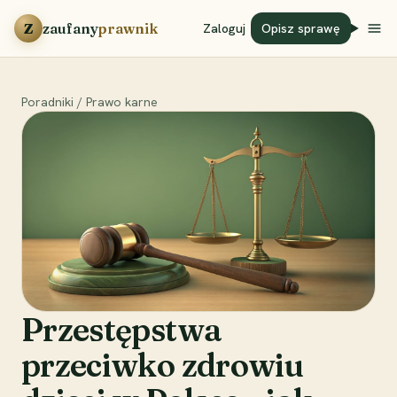
Przejdź do treści
Z
zaufany
prawnik
Zaloguj
Opisz sprawę
Poradniki
/
Prawo karne
Przestępstwa
przeciwko zdrowiu