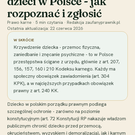
dzieci w Polsce - jak
rozpoznać i zgłosić
Prawo karne
·
5
min czytania
·
Redakcja zaufanyprawnik.pl
Ostatnia aktualizacja:
22 czerwca 2026
W SKRÓCIE
Krzywdzenie dziecka - przemoc fizyczna,
zaniedbanie i znęcanie psychiczne - to w Polsce
przestępstwa ścigane z urzędu, głównie z art. 207,
156, 157, 160 i 210 Kodeksu karnego. Każdy ma
społeczny obowiązek zawiadomienia (art. 304
KPK), a w najcięższych przypadkach obowiązek
prawny z art. 240 KK.
Dziecko w polskim porządku prawnym podlega
szczególnej ochronie - zarówno na poziomie
konstytucyjnym (art. 72 Konstytucji RP nakazuje władzom
publicznym chronić dziecko przed przemocą,
okrucieństwem, wyzyskiem i demoralizacją), jak i karnym