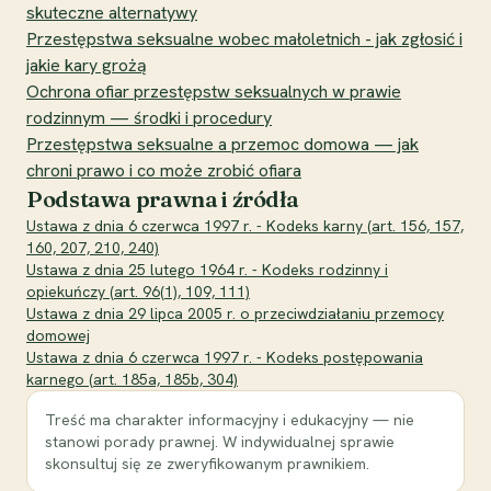
skuteczne alternatywy
Przestępstwa seksualne wobec małoletnich - jak zgłosić i
jakie kary grożą
Ochrona ofiar przestępstw seksualnych w prawie
rodzinnym — środki i procedury
Przestępstwa seksualne a przemoc domowa — jak
chroni prawo i co może zrobić ofiara
Podstawa prawna i źródła
Ustawa z dnia 6 czerwca 1997 r. - Kodeks karny (art. 156, 157,
160, 207, 210, 240)
Ustawa z dnia 25 lutego 1964 r. - Kodeks rodzinny i
opiekuńczy (art. 96(1), 109, 111)
Ustawa z dnia 29 lipca 2005 r. o przeciwdziałaniu przemocy
domowej
Ustawa z dnia 6 czerwca 1997 r. - Kodeks postępowania
karnego (art. 185a, 185b, 304)
Treść ma charakter informacyjny i edukacyjny — nie
stanowi porady prawnej. W indywidualnej sprawie
skonsultuj się ze zweryfikowanym prawnikiem.