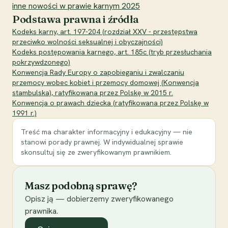
inne nowości w prawie karnym 2025
Podstawa prawna i źródła
Kodeks karny, art. 197-204 (rozdział XXV - przestępstwa
przeciwko wolności seksualnej i obyczajności)
Kodeks postępowania karnego, art. 185c (tryb przesłuchania
pokrzywdzonego)
Konwencja Rady Europy o zapobieganiu i zwalczaniu
przemocy wobec kobiet i przemocy domowej (Konwencja
stambulska), ratyfikowana przez Polskę w 2015 r.
Konwencja o prawach dziecka (ratyfikowana przez Polskę w
1991 r.)
Treść ma charakter informacyjny i edukacyjny — nie
stanowi porady prawnej. W indywidualnej sprawie
skonsultuj się ze zweryfikowanym prawnikiem.
Masz podobną sprawę?
Opisz ją — dobierzemy zweryfikowanego
prawnika.