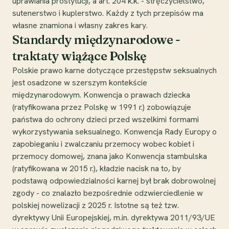
uprawiania prostytucji, a art. 204 k.k. - stręczycielstwo,
sutenerstwo i kuplerstwo. Każdy z tych przepisów ma
własne znamiona i własny zakres kary.
Standardy międzynarodowe -
traktaty wiążące Polskę
Polskie prawo karne dotyczące przestępstw seksualnych
jest osadzone w szerszym kontekście
międzynarodowym. Konwencja o prawach dziecka
(ratyfikowana przez Polskę w 1991 r.) zobowiązuje
państwa do ochrony dzieci przed wszelkimi formami
wykorzystywania seksualnego. Konwencja Rady Europy o
zapobieganiu i zwalczaniu przemocy wobec kobiet i
przemocy domowej, znana jako Konwencja stambulska
(ratyfikowana w 2015 r.), kładzie nacisk na to, by
podstawą odpowiedzialności karnej był brak dobrowolnej
zgody - co znalazło bezpośrednie odzwierciedlenie w
polskiej nowelizacji z 2025 r. Istotne są też tzw.
dyrektywy Unii Europejskiej, m.in. dyrektywa 2011/93/UE