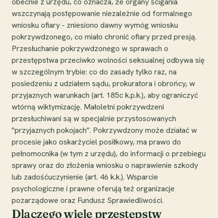
obecnie z urzędu, co oznacza, że organy ścigania
wszczynają postępowanie niezależnie od formalnego
wniosku ofiary - zniesiono dawny wymóg wniosku
pokrzywdzonego, co miało chronić ofiary przed presją.
Przesłuchanie pokrzywdzonego w sprawach o
przestępstwa przeciwko wolności seksualnej odbywa się
w szczególnym trybie: co do zasady tylko raz, na
posiedzeniu z udziałem sądu, prokuratora i obrońcy, w
przyjaznych warunkach (art. 185c k.p.k.), aby ograniczyć
wtórną wiktymizację. Małoletni pokrzywdzeni
przesłuchiwani są w specjalnie przystosowanych
"przyjaznych pokojach". Pokrzywdzony może działać w
procesie jako oskarżyciel posiłkowy, ma prawo do
pełnomocnika (w tym z urzędu), do informacji o przebiegu
sprawy oraz do złożenia wniosku o naprawienie szkody
lub zadośćuczynienie (art. 46 k.k.). Wsparcie
psychologiczne i prawne oferują też organizacje
pozarządowe oraz Fundusz Sprawiedliwości.
Dlaczego wiele przestępstw