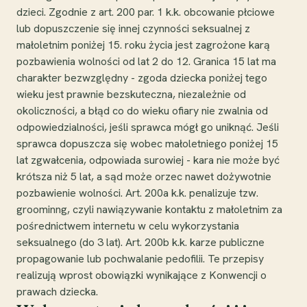
dzieci. Zgodnie z art. 200 par. 1 k.k. obcowanie płciowe
lub dopuszczenie się innej czynności seksualnej z
małoletnim poniżej 15. roku życia jest zagrożone karą
pozbawienia wolności od lat 2 do 12. Granica 15 lat ma
charakter bezwzględny - zgoda dziecka poniżej tego
wieku jest prawnie bezskuteczna, niezależnie od
okoliczności, a błąd co do wieku ofiary nie zwalnia od
odpowiedzialności, jeśli sprawca mógł go uniknąć. Jeśli
sprawca dopuszcza się wobec małoletniego poniżej 15
lat zgwałcenia, odpowiada surowiej - kara nie może być
krótsza niż 5 lat, a sąd może orzec nawet dożywotnie
pozbawienie wolności. Art. 200a k.k. penalizuje tzw.
groominng, czyli nawiązywanie kontaktu z małoletnim za
pośrednictwem internetu w celu wykorzystania
seksualnego (do 3 lat). Art. 200b k.k. karze publiczne
propagowanie lub pochwalanie pedofilii. Te przepisy
realizują wprost obowiązki wynikające z Konwencji o
prawach dziecka.