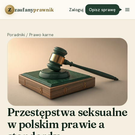
Przejdź do treści
Z
zaufany
prawnik
Zaloguj
Opisz sprawę
Poradniki
/
Prawo karne
Przestępstwa seksualne
w polskim prawie a