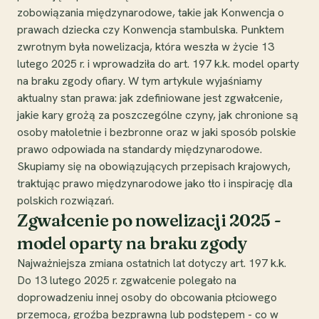
zobowiązania międzynarodowe, takie jak Konwencja o
prawach dziecka czy Konwencja stambulska. Punktem
zwrotnym była nowelizacja, która weszła w życie 13
lutego 2025 r. i wprowadziła do art. 197 k.k. model oparty
na braku zgody ofiary. W tym artykule wyjaśniamy
aktualny stan prawa: jak zdefiniowane jest zgwałcenie,
jakie kary grożą za poszczególne czyny, jak chronione są
osoby małoletnie i bezbronne oraz w jaki sposób polskie
prawo odpowiada na standardy międzynarodowe.
Skupiamy się na obowiązujących przepisach krajowych,
traktując prawo międzynarodowe jako tło i inspirację dla
polskich rozwiązań.
Zgwałcenie po nowelizacji 2025 -
model oparty na braku zgody
Najważniejsza zmiana ostatnich lat dotyczy art. 197 k.k.
Do 13 lutego 2025 r. zgwałcenie polegało na
doprowadzeniu innej osoby do obcowania płciowego
przemocą, groźbą bezprawną lub podstępem - co w