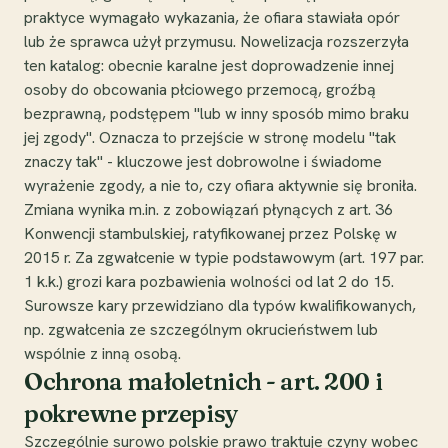
praktyce wymagało wykazania, że ofiara stawiała opór
lub że sprawca użył przymusu. Nowelizacja rozszerzyła
ten katalog: obecnie karalne jest doprowadzenie innej
osoby do obcowania płciowego przemocą, groźbą
bezprawną, podstępem "lub w inny sposób mimo braku
jej zgody". Oznacza to przejście w stronę modelu "tak
znaczy tak" - kluczowe jest dobrowolne i świadome
wyrażenie zgody, a nie to, czy ofiara aktywnie się broniła.
Zmiana wynika m.in. z zobowiązań płynących z art. 36
Konwencji stambulskiej, ratyfikowanej przez Polskę w
2015 r. Za zgwałcenie w typie podstawowym (art. 197 par.
1 k.k.) grozi kara pozbawienia wolności od lat 2 do 15.
Surowsze kary przewidziano dla typów kwalifikowanych,
np. zgwałcenia ze szczególnym okrucieństwem lub
wspólnie z inną osobą.
Ochrona małoletnich - art. 200 i
pokrewne przepisy
Szczególnie surowo polskie prawo traktuje czyny wobec