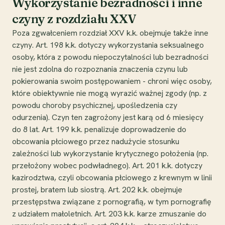
Wykorzystanie bezradności i inne
czyny z rozdziału XXV
Poza zgwałceniem rozdział XXV k.k. obejmuje także inne
czyny. Art. 198 k.k. dotyczy wykorzystania seksualnego
osoby, która z powodu niepoczytalności lub bezradności
nie jest zdolna do rozpoznania znaczenia czynu lub
pokierowania swoim postępowaniem - chroni więc osoby,
które obiektywnie nie mogą wyrazić ważnej zgody (np. z
powodu choroby psychicznej, upośledzenia czy
odurzenia). Czyn ten zagrożony jest karą od 6 miesięcy
do 8 lat. Art. 199 k.k. penalizuje doprowadzenie do
obcowania płciowego przez nadużycie stosunku
zależności lub wykorzystanie krytycznego położenia (np.
przełożony wobec podwładnego). Art. 201 k.k. dotyczy
kazirodztwa, czyli obcowania płciowego z krewnym w linii
prostej, bratem lub siostrą. Art. 202 k.k. obejmuje
przestępstwa związane z pornografią, w tym pornografię
z udziałem małoletnich. Art. 203 k.k. karze zmuszanie do