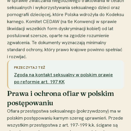
w sprawie zwalczania niegodziwego traktowania w celach
seksualnych i wykorzystywania seksualnego dzieci oraz
pornografii dziecięcej, które Polska wdrożyła do Kodeksu
karnego. Komitet CEDAW (na tle Konwencji w sprawie
likwidacji wszelkich form dyskryminacji kobiet) od lat
postulował szersze, oparte na zgodzie rozumienie
zgwałcenia. Te dokumenty wyznaczają minimalny
standard ochrony, który prawo krajowe powinno spełniać
i rozwijać.
PRZECZYTAJ TEŻ
Zgoda na kontakt seksualny w polskim prawie
po reformie art. 197 KK
Prawa i ochrona ofiar w polskim
postępowaniu
Ofiara przestępstwa seksualnego (pokrzywdzony) ma w
polskim postępowaniu karnym szereg uprawnień. Przede
wszystkim przestępstwa z art. 197-199 k.k. ścigane są