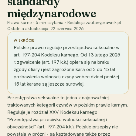
standardy
międzynarodowe
Prawo karne
·
5
min czytania
·
Redakcja zaufanyprawnik.pl
Ostatnia aktualizacja:
22 czerwca 2026
W SKRÓCIE
Polskie prawo reguluje przestępstwa seksualne w
art. 197-204 Kodeksu karnego. Od 13 lutego 2025
r. zgwałcenie (art. 197 k.k.) opiera się na braku
zgody ofiary i jest zagrożone karą od 2 do 15 lat
pozbawienia wolności; czyny wobec dzieci poniżej
15 lat karane są jeszcze surowiej.
Przestępstwa seksualne to jedna z najpoważniej
traktowanych kategorii czynów w polskim prawie karnym.
Reguluje je rozdział XXV Kodeksu karnego
"Przestępstwa przeciwko wolności seksualnej i
obyczajności" (art. 197-204 k.k.). Polskie przepisy nie
powstają w próżni - są kształtowane także przez