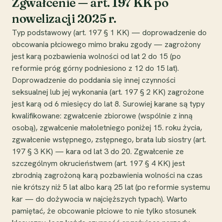
Zgwałcenie — art. 197 KK po
nowelizacji 2025 r.
Typ podstawowy (art. 197 § 1 KK) — doprowadzenie do
obcowania płciowego mimo braku zgody — zagrożony
jest karą pozbawienia wolności od lat 2 do 15 (po
reformie próg górny podniesiono z 12 do 15 lat).
Doprowadzenie do poddania się innej czynności
seksualnej lub jej wykonania (art. 197 § 2 KK) zagrożone
jest karą od 6 miesięcy do lat 8. Surowiej karane są typy
kwalifikowane: zgwałcenie zbiorowe (wspólnie z inną
osobą), zgwałcenie małoletniego poniżej 15. roku życia,
zgwałcenie wstępnego, zstępnego, brata lub siostry (art.
197 § 3 KK) — kara od lat 3 do 20. Zgwałcenie ze
szczególnym okrucieństwem (art. 197 § 4 KK) jest
zbrodnią zagrożoną karą pozbawienia wolności na czas
nie krótszy niż 5 lat albo karą 25 lat (po reformie systemu
kar — do dożywocia w najcięższych typach). Warto
pamiętać, że obcowanie płciowe to nie tylko stosunek