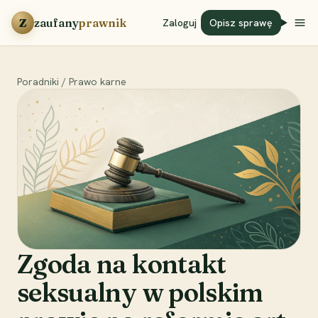
Przejdź do treści
Z
zaufany
prawnik
Zaloguj
Opisz sprawę
Poradniki
/
Prawo karne
Zgoda na kontakt
seksualny w polskim