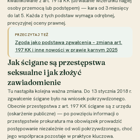
kwalifikowane z art. 191a KK (utrwalanie wizerunku nagiej
osoby przemocą lub podstępem) — kara od 3 miesięcy
do lat 5. Każda z tych podstaw wymaga odrębnej,
precyzyjnej oceny prawnej.
PRZECZYTAJ TEŻ
Zgoda jako podstawa zgwałcenia – zmiana art.
197 KK i inne nowości w prawie karnym 2025
Jak ścigane są przestępstwa
seksualne i jak złożyć
zawiadomienie
Tu nastąpiła kolejna ważna zmiana. Do 13 stycznia 2018 r.
zgwałcenie ścigane było na wniosek pokrzywdzonego.
Obecnie przestępstwa z art. 197 KK ścigane są z urzędu
(oskarżenie publiczne) — po powzięciu informacji o
przestępstwie prokuratura ma obowiązek prowadzić
postępowanie niezależnie od woli pokrzywdzonego, choć
jego współpraca pozostaje w praktyce kluczowa.