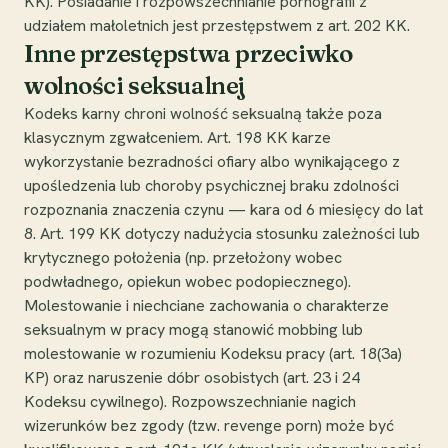
KK). Posiadanie i rozpowszechnianie pornografii z
udziałem małoletnich jest przestępstwem z art. 202 KK.
Inne przestępstwa przeciwko
wolności seksualnej
Kodeks karny chroni wolność seksualną także poza
klasycznym zgwałceniem. Art. 198 KK karze
wykorzystanie bezradności ofiary albo wynikającego z
upośledzenia lub choroby psychicznej braku zdolności
rozpoznania znaczenia czynu — kara od 6 miesięcy do lat
8. Art. 199 KK dotyczy nadużycia stosunku zależności lub
krytycznego położenia (np. przełożony wobec
podwładnego, opiekun wobec podopiecznego).
Molestowanie i niechciane zachowania o charakterze
seksualnym w pracy mogą stanowić mobbing lub
molestowanie w rozumieniu Kodeksu pracy (art. 18(3a)
KP) oraz naruszenie dóbr osobistych (art. 23 i 24
Kodeksu cywilnego). Rozpowszechnianie nagich
wizerunków bez zgody (tzw. revenge porn) może być