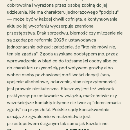
dobrowolna i wyrażona przez osobę zdolną do jej
udzielenia. Nie ma charakteru jednorazowego "podpisu"
— może być w każdej chwili cofnięta, a kontynuowanie
aktu po jej wycofaniu wyczerpuje znamiona
przestępstwa. Brak sprzeciwu, bierność czy milczenie nie
są zgodą; po reformie 2025 r. ustawodawca
jednoznacznie odrzucił założenie, że "kto nie mówi nie,
ten się zgadza". Zgoda uzyskana podstępem (np. przez
wprowadzenie w błąd co do tożsamości osoby albo co
do charakteru czynności), pod wpływem groźby albo
wobec osoby pozbawionej możliwości decyzji (sen,
upojenie alkoholowe, odurzenie, stan nieprzytomności)
jest prawnie nieskuteczna. Kluczowy jest też wniosek
praktyczny: pozostawanie w związku, małżeństwie czy
wcześniejsze kontakty intymne nie tworzą "domniemania
zgody" na przyszłość. Polskie sądy konsekwentnie
uznają, że zgwałcenie w małżeństwie jest
przestępstwem ściganym tak samo jak każde inne.