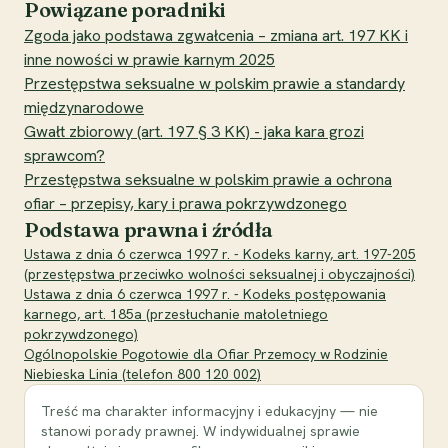
Powiązane poradniki
Zgoda jako podstawa zgwałcenia – zmiana art. 197 KK i
inne nowości w prawie karnym 2025
Przestępstwa seksualne w polskim prawie a standardy
międzynarodowe
Gwałt zbiorowy (art. 197 § 3 KK) - jaka kara grozi
sprawcom?
Przestępstwa seksualne w polskim prawie a ochrona
ofiar – przepisy, kary i prawa pokrzywdzonego
Podstawa prawna i źródła
Ustawa z dnia 6 czerwca 1997 r. - Kodeks karny, art. 197-205
(przestępstwa przeciwko wolności seksualnej i obyczajności)
Ustawa z dnia 6 czerwca 1997 r. - Kodeks postępowania
karnego, art. 185a (przesłuchanie małoletniego
pokrzywdzonego)
Ogólnopolskie Pogotowie dla Ofiar Przemocy w Rodzinie
Niebieska Linia (telefon 800 120 002)
Treść ma charakter informacyjny i edukacyjny — nie
stanowi porady prawnej. W indywidualnej sprawie