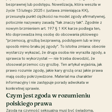
bezprawnej lub podstępu. Nowelizacja, która weszła w
życie 13 lutego 2025 r. (ustawa zmieniająca KK),
przesunęła punkt ciężkości na model zgody afirmatywnej,
potocznie nazywany zasadą "tak znaczy tak". Zgodnie z
nowym brzmieniem art. 197 § 1 KK karze podlega ten,
kto doprowadza inną osobę do obcowania płciowego
"przemocą, groźbą bezprawną, podstępem lub w inny
sposób mimo braku jej zgody". To istotna zmiana: obecnie
wystarczy wykazać, że druga osoba nie wyraziła zgody, a
sprawca to wykorzystał — nie trzeba dowodzić, że
stosował przemoc czy groźbę. Ten artykuł wyjaśnia, jak
prawo rozumie zgodę, jakie kary grożą oraz jakie prawa
mają osoby pokrzywdzone. Materiał ma charakter
informacyjny i nie zastępuje porady adwokata w
konkretnej sprawie.
Czym jest zgoda w rozumieniu
polskiego prawa
Zgoda na czynność seksualną musi być świadoma,