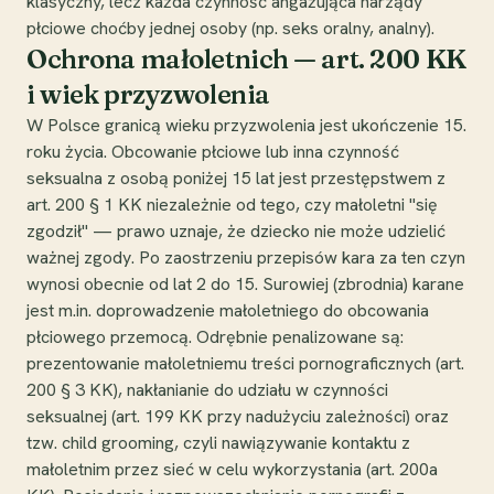
klasyczny, lecz każda czynność angażująca narządy
płciowe choćby jednej osoby (np. seks oralny, analny).
Ochrona małoletnich — art. 200 KK
i wiek przyzwolenia
W Polsce granicą wieku przyzwolenia jest ukończenie 15.
roku życia. Obcowanie płciowe lub inna czynność
seksualna z osobą poniżej 15 lat jest przestępstwem z
art. 200 § 1 KK niezależnie od tego, czy małoletni "się
zgodził" — prawo uznaje, że dziecko nie może udzielić
ważnej zgody. Po zaostrzeniu przepisów kara za ten czyn
wynosi obecnie od lat 2 do 15. Surowiej (zbrodnia) karane
jest m.in. doprowadzenie małoletniego do obcowania
płciowego przemocą. Odrębnie penalizowane są:
prezentowanie małoletniemu treści pornograficznych (art.
200 § 3 KK), nakłanianie do udziału w czynności
seksualnej (art. 199 KK przy nadużyciu zależności) oraz
tzw. child grooming, czyli nawiązywanie kontaktu z
małoletnim przez sieć w celu wykorzystania (art. 200a