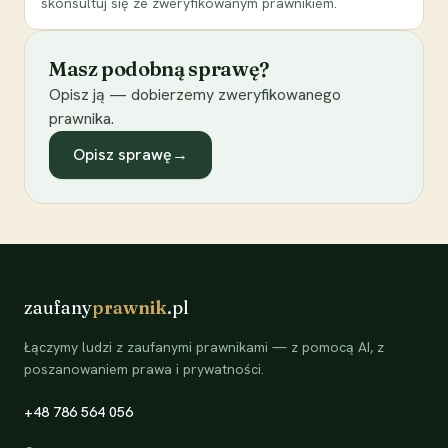
skonsultuj się ze zweryfikowanym prawnikiem.
Masz podobną sprawę?
Opisz ją — dobierzemy zweryfikowanego
prawnika.
Opisz sprawę
→
zaufany
prawnik
.pl
Łączymy ludzi z zaufanymi prawnikami — z pomocą AI, z
poszanowaniem prawa i prywatności.
+48 786 564 056