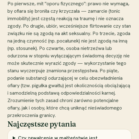
Po pierwsze, mit "oporu fizycznego": prawo nie wymaga,
by ofiara się broniła czy krzyczała — zamarcie (tonic
immobility) jest częstą reakcją na traumę i nie oznacza
zgody. Po drugie, ubiór, wcześniejsze flirtowanie czy stan
związku nie są zgodą na akt seksualny. Po trzecie, zgoda
na jedną czynność (np. pocałunek) nie jest zgodą na inną
(np. stosunek). Po czwarte, osoba nietrzeźwa lub
odurzona w stopniu wyłączającym świadomą decyzję nie
może skutecznie wyrazić zgody — wykorzystanie tego
stanu wyczerpuje znamiona przestępstwa. Po piąte,
podanie substancji odurzającej w celu obezwładnienia
ofiary (tzw. pigułka gwałtu) jest okolicznością obciążającą
i samodzielną podstawą odpowiedzialności karnej.
Zrozumienie tych zasad chroni zarówno potencjalne
ofiary, jak i osoby, które chcą uniknąć nieświadomego
przekroczenia granicy.
Najczęstsze pytania
Czy zgwałcenie w małżeństwie jest