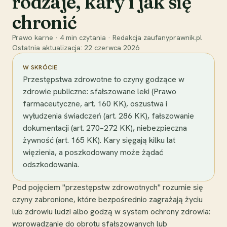
rodzaje, kary i jak się
chronić
Prawo karne
·
4
min czytania
·
Redakcja zaufanyprawnik.pl
Ostatnia aktualizacja:
22 czerwca 2026
W SKRÓCIE
Przestępstwa zdrowotne to czyny godzące w
zdrowie publiczne: sfałszowane leki (Prawo
farmaceutyczne, art. 160 KK), oszustwa i
wyłudzenia świadczeń (art. 286 KK), fałszowanie
dokumentacji (art. 270–272 KK), niebezpieczna
żywność (art. 165 KK). Kary sięgają kilku lat
więzienia, a poszkodowany może żądać
odszkodowania.
Pod pojęciem "przestępstw zdrowotnych" rozumie się
czyny zabronione, które bezpośrednio zagrażają życiu
lub zdrowiu ludzi albo godzą w system ochrony zdrowia:
wprowadzanie do obrotu sfałszowanych lub