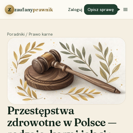
Przejdź do treści
Z
zaufany
prawnik
Zaloguj
Opisz sprawę
Poradniki
/
Prawo karne
Przestępstwa
zdrowotne w Polsce —