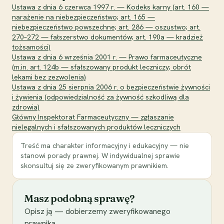
Ustawa z dnia 6 czerwca 1997 r. — Kodeks karny (art. 160 —
narażenie na niebezpieczeństwo; art. 165 —
niebezpieczeństwo powszechne; art. 286 — oszustwo; art.
270–272 — fałszerstwo dokumentów; art. 190a — kradzież
tożsamości)
Ustawa z dnia 6 września 2001 r. — Prawo farmaceutyczne
(m.in. art. 124b — sfałszowany produkt leczniczy; obrót
lekami bez zezwolenia)
Ustawa z dnia 25 sierpnia 2006 r. o bezpieczeństwie żywności
i żywienia (odpowiedzialność za żywność szkodliwą dla
zdrowia)
Główny Inspektorat Farmaceutyczny — zgłaszanie
nielegalnych i sfałszowanych produktów leczniczych
Treść ma charakter informacyjny i edukacyjny — nie
stanowi porady prawnej. W indywidualnej sprawie
skonsultuj się ze zweryfikowanym prawnikiem.
Masz podobną sprawę?
Opisz ją — dobierzemy zweryfikowanego
prawnika.