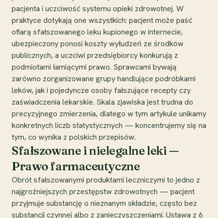
pacjenta i uczciwość systemu opieki zdrowotnej. W
praktyce dotykają one wszystkich: pacjent może paść
ofiarą sfałszowanego leku kupionego w internecie,
ubezpieczony ponosi koszty wyłudzeń ze środków
publicznych, a uczciwi przedsiębiorcy konkurują z
podmiotami łamiącymi prawo. Sprawcami bywają
zarówno zorganizowane grupy handlujące podróbkami
leków, jak i pojedyncze osoby fałszujące recepty czy
zaświadczenia lekarskie. Skala zjawiska jest trudna do
precyzyjnego zmierzenia, dlatego w tym artykule unikamy
konkretnych liczb statystycznych — koncentrujemy się na
tym, co wynika z polskich przepisów.
Sfałszowane i nielegalne leki —
Prawo farmaceutyczne
Obrót sfałszowanymi produktami leczniczymi to jedno z
najgroźniejszych przestępstw zdrowotnych — pacjent
przyjmuje substancję o nieznanym składzie, często bez
substancji czynnej albo z zanieczyszczeniami. Ustawa z 6