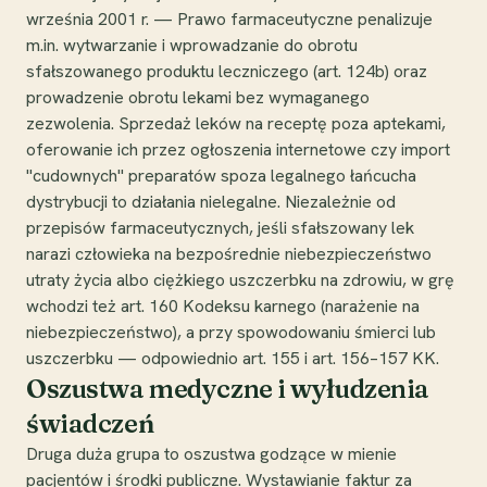
września 2001 r. — Prawo farmaceutyczne penalizuje
m.in. wytwarzanie i wprowadzanie do obrotu
sfałszowanego produktu leczniczego (art. 124b) oraz
prowadzenie obrotu lekami bez wymaganego
zezwolenia. Sprzedaż leków na receptę poza aptekami,
oferowanie ich przez ogłoszenia internetowe czy import
"cudownych" preparatów spoza legalnego łańcucha
dystrybucji to działania nielegalne. Niezależnie od
przepisów farmaceutycznych, jeśli sfałszowany lek
narazi człowieka na bezpośrednie niebezpieczeństwo
utraty życia albo ciężkiego uszczerbku na zdrowiu, w grę
wchodzi też art. 160 Kodeksu karnego (narażenie na
niebezpieczeństwo), a przy spowodowaniu śmierci lub
uszczerbku — odpowiednio art. 155 i art. 156–157 KK.
Oszustwa medyczne i wyłudzenia
świadczeń
Druga duża grupa to oszustwa godzące w mienie
pacjentów i środki publiczne. Wystawianie faktur za