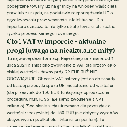
podejrzane towary już na granicy na wniosek właściciela
praw lub z urzędu, na podstawie rozporządzenia UE o
egzekwowaniu praw własności intelektualnej. Dla
importera oznacza to nie tylko utratę towaru, ale realne
ryzyko procesu karnego i cywilnego.
Cło i VAT w imporcie - aktualne
progi (uwaga na nieaktualne mity)
Tu najwięcej dezinformacji. Najważniejsza zmiana: od 1
lipca 2021 r. zniesiono zwolnienie z VAT dla przesyłek o
niskiej wartości - dawny próg 22 EUR JUŻ NIE
OBOWIĄZUJE. Obecnie VAT należny jest co do zasady
od każdej przesyłki spoza UE, niezależnie od wartości
(dla przesyłek do 150 EUR funkcjonuje uproszczona
procedura, m.in. IOSS, ale samo zwolnienie z VAT
zniknęło). Zwolnienie z cła utrzymano dla przesyłek o
wartości rzeczywistej do 150 EUR (nie dotyczy wyrobów
akcyzowych, np. alkoholu i tytoniu, ani perfum). To
oznacza, że taniego importu "bez podatku" z platform