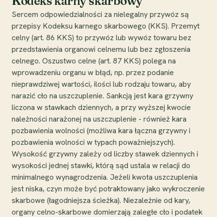
Kodeks karny skarbowy
Sercem odpowiedzialności za nielegalny przywóz są
przepisy Kodeksu karnego skarbowego (KKS). Przemyt
celny (art. 86 KKS) to przywóz lub wywóz towaru bez
przedstawienia organowi celnemu lub bez zgłoszenia
celnego. Oszustwo celne (art. 87 KKS) polega na
wprowadzeniu organu w błąd, np. przez podanie
nieprawdziwej wartości, ilości lub rodzaju towaru, aby
narazić cło na uszczuplenie. Sankcją jest kara grzywny
liczona w stawkach dziennych, a przy wyższej kwocie
należności narażonej na uszczuplenie - również kara
pozbawienia wolności (możliwa kara łączna grzywny i
pozbawienia wolności w typach poważniejszych).
Wysokość grzywny zależy od liczby stawek dziennych i
wysokości jednej stawki, którą sąd ustala w relacji do
minimalnego wynagrodzenia. Jeżeli kwota uszczuplenia
jest niska, czyn może być potraktowany jako wykroczenie
skarbowe (łagodniejsza ścieżka). Niezależnie od kary,
organy celno-skarbowe domierzają zaległe cło i podatek