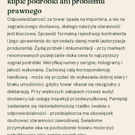
kupić podróbki ani problemu
prawnego
Odpowiedzialność za towar spada na importera, a nie na
zagranicznego dostawcę, dlatego należyta staranność
jest kluczowa. Sprawdź formalną rejestrację kontrahenta
i jego uprawnienia do sprzedaży danej marki (autoryzacja
producenta). Żądaj próbek i dokumentacji - przy markach
renomowanych podejrzanie niska cena to najczęstszy
sygnał podróbki. Weryfikuj numery seryjne, hologramy i
jakość wykonania. Zachowuj całą korespondencję
handlową - może się przydać do wykazania dobrej wiary i
braku umyślności, gdyby towar okazał się niezgodny z
deklaracją. Przy większych zakupach rozważ audyt
dostawcy lub usługę inspekcji przedwysyłkowej. Pamiętaj:
zasłanianie się nieświadomością rzadko zwalnia z
odpowiedzialności - przedsiębiorca ma obowiązek
dochować staranności zawodowej. Świadome
przymykanie oka na pochodzenie towaru może być
potraktowane jako zamiar ewentualny.