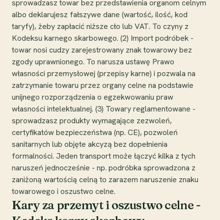
sprowadzasz towar bez przedstawienia organom celnym
albo deklarujesz fałszywe dane (wartość, ilość, kod
taryfy), żeby zapłacić niższe cło lub VAT. To czyny z
Kodeksu karnego skarbowego. (2) Import podróbek -
towar nosi cudzy zarejestrowany znak towarowy bez
zgody uprawnionego. To narusza ustawę Prawo
własności przemysłowej (przepisy karne) i pozwala na
zatrzymanie towaru przez organy celne na podstawie
unijnego rozporządzenia o egzekwowaniu praw
własności intelektualnej. (3) Towary reglamentowane -
sprowadzasz produkty wymagające zezwoleń,
certyfikatów bezpieczeństwa (np. CE), pozwoleń
sanitarnych lub objęte akcyzą bez dopełnienia
formalności. Jeden transport może łączyć kilka z tych
naruszeń jednocześnie - np. podróbka sprowadzona z
zaniżoną wartością celną to zarazem naruszenie znaku
towarowego i oszustwo celne.
Kary za przemyt i oszustwo celne -