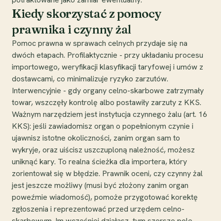
Kiedy skorzystać z pomocy
prawnika i czynny żal
Pomoc prawna w sprawach celnych przydaje się na
dwóch etapach. Profilaktycznie - przy układaniu procesu
importowego, weryfikacji klasyfikacji taryfowej i umów z
dostawcami, co minimalizuje ryzyko zarzutów.
Interwencyjnie - gdy organy celno-skarbowe zatrzymały
towar, wszczęły kontrolę albo postawiły zarzuty z KKS.
Ważnym narzędziem jest instytucja czynnego żalu (art. 16
KKS): jeśli zawiadomisz organ o popełnionym czynie i
ujawnisz istotne okoliczności, zanim organ sam to
wykryje, oraz uiścisz uszczuploną należność, możesz
uniknąć kary. To realna ścieżka dla importera, który
zorientował się w błędzie. Prawnik oceni, czy czynny żal
jest jeszcze możliwy (musi być złożony zanim organ
poweźmie wiadomość), pomoże przygotować korektę
zgłoszenia i reprezentować przed urzędem celno-
skarbowym. Im wcześniej działasz, tym szersze pole