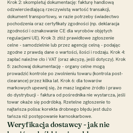
Krok 2: skompletuj dokumentację: fakturę handlową
odzwierciedlającą rzeczywistą wartość transakcji,
dokument transportowy, w razie potrzeby świadectwo
pochodzenia oraz certyfikaty zgodności (np. deklaracja
zgodności i oznakowanie CE dla wyrobów objętych
regulacjami UE). Krok 3: złóż prawidłowe zgłoszenie
celne - samodzielnie lub przez agencję celną - podając
zgodne z prawdą dane o wartości, ilości i rodzaju. Krok 4:
zapłać należne cło i VAT (oraz akcyzę, jeśli dotyczy). Krok
5: zachowaj dokumentację - organy celne mogą
prowadzić kontrole po zwolnieniu towaru (kontrola post-
clearance) przez kilka lat. Krok 6: dla towarów
markowych upewnij się, że masz legalne źródło i prawo
do dystrybucji - faktura od pośrednika nie wystarcza, jeśli
towar okaże się podróbką. Rzetelne zgłoszenie to
najtańsza polisa: korekta drobnego błędu jest dużo
tańsza niż postępowanie karnoskarbowe.
Weryfikacja dostawcy - jak nie