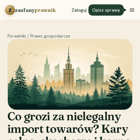
Przejdź do treści
Z
zaufany
prawnik
Zaloguj
Opisz sprawę
Poradniki
/
Prawo gospodarcze
Co grozi za nielegalny
import towarów? Kary