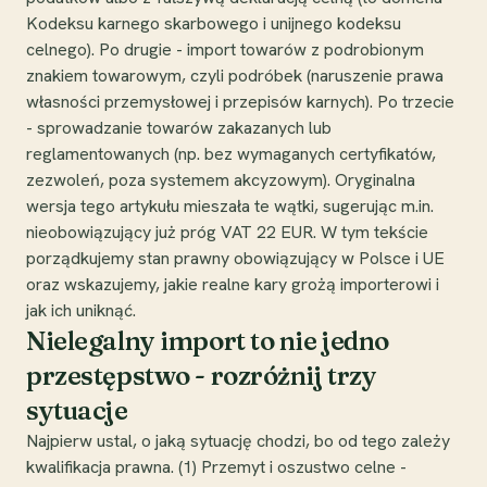
Kodeksu karnego skarbowego i unijnego kodeksu
celnego). Po drugie - import towarów z podrobionym
znakiem towarowym, czyli podróbek (naruszenie prawa
własności przemysłowej i przepisów karnych). Po trzecie
- sprowadzanie towarów zakazanych lub
reglamentowanych (np. bez wymaganych certyfikatów,
zezwoleń, poza systemem akcyzowym). Oryginalna
wersja tego artykułu mieszała te wątki, sugerując m.in.
nieobowiązujący już próg VAT 22 EUR. W tym tekście
porządkujemy stan prawny obowiązujący w Polsce i UE
oraz wskazujemy, jakie realne kary grożą importerowi i
jak ich uniknąć.
Nielegalny import to nie jedno
przestępstwo - rozróżnij trzy
sytuacje
Najpierw ustal, o jaką sytuację chodzi, bo od tego zależy
kwalifikacja prawna. (1) Przemyt i oszustwo celne -