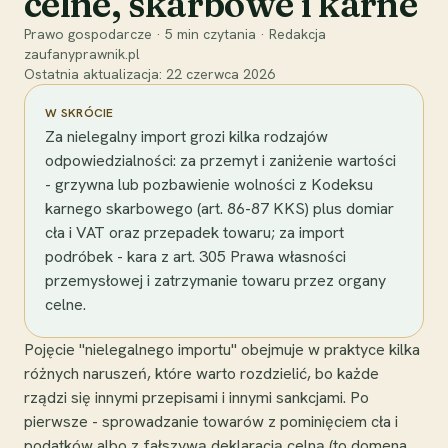
celne, skarbowe i karne
Prawo gospodarcze
·
5
min czytania
·
Redakcja
zaufanyprawnik.pl
Ostatnia aktualizacja:
22 czerwca 2026
W SKRÓCIE
Za nielegalny import grozi kilka rodzajów
odpowiedzialności: za przemyt i zaniżenie wartości
- grzywna lub pozbawienie wolności z Kodeksu
karnego skarbowego (art. 86-87 KKS) plus domiar
cła i VAT oraz przepadek towaru; za import
podróbek - kara z art. 305 Prawa własności
przemysłowej i zatrzymanie towaru przez organy
celne.
Pojęcie "nielegalnego importu" obejmuje w praktyce kilka
różnych naruszeń, które warto rozdzielić, bo każde
rządzi się innymi przepisami i innymi sankcjami. Po
pierwsze - sprowadzanie towarów z pominięciem cła i
podatków albo z fałszywą deklaracją celną (to domena