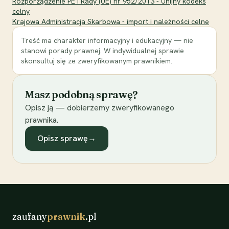
Rozporządzenie PE i Rady (UE) nr 952/2013 - Unijny kodeks
celny
Krajowa Administracja Skarbowa - import i należności celne
Treść ma charakter informacyjny i edukacyjny — nie
stanowi porady prawnej. W indywidualnej sprawie
skonsultuj się ze zweryfikowanym prawnikiem.
Masz podobną sprawę?
Opisz ją — dobierzemy zweryfikowanego
prawnika.
Opisz sprawę
→
zaufany
prawnik
.pl