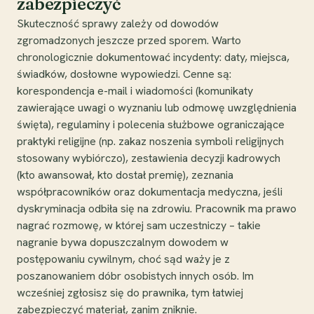
zabezpieczyć
Skuteczność sprawy zależy od dowodów
zgromadzonych jeszcze przed sporem. Warto
chronologicznie dokumentować incydenty: daty, miejsca,
świadków, dosłowne wypowiedzi. Cenne są:
korespondencja e-mail i wiadomości (komunikaty
zawierające uwagi o wyznaniu lub odmowę uwzględnienia
święta), regulaminy i polecenia służbowe ograniczające
praktyki religijne (np. zakaz noszenia symboli religijnych
stosowany wybiórczo), zestawienia decyzji kadrowych
(kto awansował, kto dostał premię), zeznania
współpracowników oraz dokumentacja medyczna, jeśli
dyskryminacja odbiła się na zdrowiu. Pracownik ma prawo
nagrać rozmowę, w której sam uczestniczy – takie
nagranie bywa dopuszczalnym dowodem w
postępowaniu cywilnym, choć sąd waży je z
poszanowaniem dóbr osobistych innych osób. Im
wcześniej zgłosisz się do prawnika, tym łatwiej
zabezpieczyć materiał, zanim zniknie.