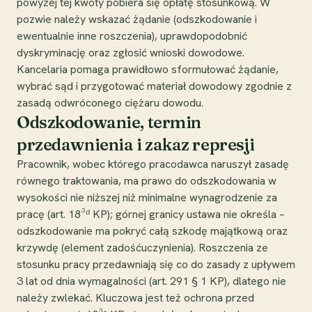
powyżej tej kwoty pobiera się opłatę stosunkową. W
pozwie należy wskazać żądanie (odszkodowanie i
ewentualnie inne roszczenia), uprawdopodobnić
dyskryminację oraz zgłosić wnioski dowodowe.
Kancelaria pomaga prawidłowo sformułować żądanie,
wybrać sąd i przygotować materiał dowodowy zgodnie z
zasadą odwróconego ciężaru dowodu.
Odszkodowanie, termin
przedawnienia i zakaz represji
Pracownik, wobec którego pracodawca naruszył zasadę
równego traktowania, ma prawo do odszkodowania w
wysokości nie niższej niż minimalne wynagrodzenie za
pracę (art. 18³ᵈ KP); górnej granicy ustawa nie określa –
odszkodowanie ma pokryć całą szkodę majątkową oraz
krzywdę (element zadośćuczynienia). Roszczenia ze
stosunku pracy przedawniają się co do zasady z upływem
3 lat od dnia wymagalności (art. 291 § 1 KP), dlatego nie
należy zwlekać. Kluczowa jest też ochrona przed