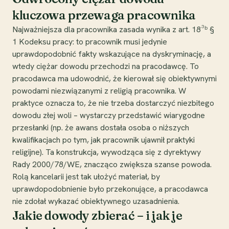
kluczowa przewaga pracownika
Najważniejsza dla pracownika zasada wynika z art. 18³ᵇ §
1 Kodeksu pracy: to pracownik musi jedynie
uprawdopodobnić fakty wskazujące na dyskryminację, a
wtedy ciężar dowodu przechodzi na pracodawcę. To
pracodawca ma udowodnić, że kierował się obiektywnymi
powodami niezwiązanymi z religią pracownika. W
praktyce oznacza to, że nie trzeba dostarczyć niezbitego
dowodu złej woli – wystarczy przedstawić wiarygodne
przesłanki (np. że awans dostała osoba o niższych
kwalifikacjach po tym, jak pracownik ujawnił praktyki
religijne). Ta konstrukcja, wywodząca się z dyrektywy
Rady 2000/78/WE, znacząco zwiększa szanse powoda.
Rolą kancelarii jest tak ułożyć materiał, by
uprawdopodobnienie było przekonujące, a pracodawca
nie zdołał wykazać obiektywnego uzasadnienia.
Jakie dowody zbierać – i jak je