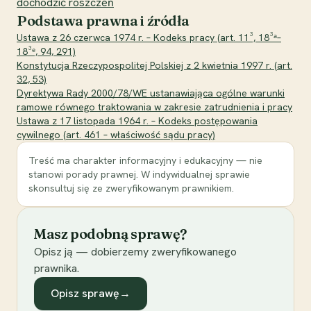
dochodzić roszczeń
Podstawa prawna i źródła
Ustawa z 26 czerwca 1974 r. – Kodeks pracy (art. 11³, 18³ᵃ–
18³ᵉ, 94, 291)
Konstytucja Rzeczypospolitej Polskiej z 2 kwietnia 1997 r. (art.
32, 53)
Dyrektywa Rady 2000/78/WE ustanawiająca ogólne warunki
ramowe równego traktowania w zakresie zatrudnienia i pracy
Ustawa z 17 listopada 1964 r. – Kodeks postępowania
cywilnego (art. 461 – właściwość sądu pracy)
Treść ma charakter informacyjny i edukacyjny — nie
stanowi porady prawnej. W indywidualnej sprawie
skonsultuj się ze zweryfikowanym prawnikiem.
Masz podobną sprawę?
Opisz ją — dobierzemy zweryfikowanego
prawnika.
Opisz sprawę
→