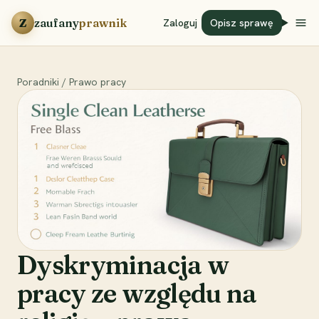
Przejdź do treści
Z
zaufany
prawnik
Zaloguj
Opisz sprawę
Poradniki
/
Prawo pracy
Dyskryminacja w
pracy ze względu na