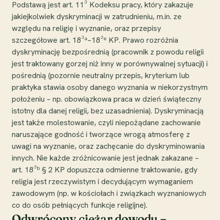
Podstawą jest art. 11³ Kodeksu pracy, który zakazuje
jakiejkolwiek dyskryminacji w zatrudnieniu, m.in. ze
względu na religię i wyznanie, oraz przepisy
szczegółowe art. 18³ᵃ–18³ᵉ KP. Prawo rozróżnia
dyskryminację bezpośrednią (pracownik z powodu religii
jest traktowany gorzej niż inny w porównywalnej sytuacji) i
pośrednią (pozornie neutralny przepis, kryterium lub
praktyka stawia osoby danego wyznania w niekorzystnym
położeniu – np. obowiązkowa praca w dzień świąteczny
istotny dla danej religii, bez uzasadnienia). Dyskryminacją
jest także molestowanie, czyli niepożądane zachowanie
naruszające godność i tworzące wrogą atmosferę z
uwagi na wyznanie, oraz zachęcanie do dyskryminowania
innych. Nie każde zróżnicowanie jest jednak zakazane –
art. 18³ᵇ § 2 KP dopuszcza odmienne traktowanie, gdy
religia jest rzeczywistym i decydującym wymaganiem
zawodowym (np. w kościołach i związkach wyznaniowych
co do osób pełniących funkcje religijne).
Odwrócony ciężar dowodu –