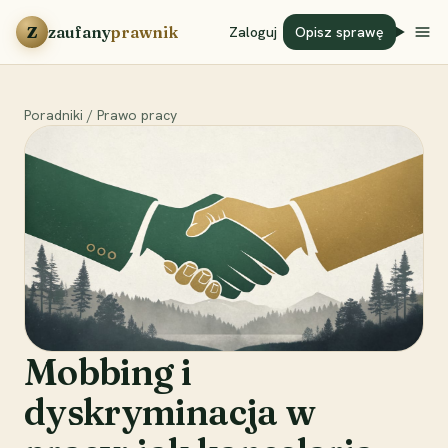
Przejdź do treści
Z
zaufany
prawnik
Zaloguj
Opisz sprawę
Poradniki
/
Prawo pracy
Mobbing i
dyskryminacja w