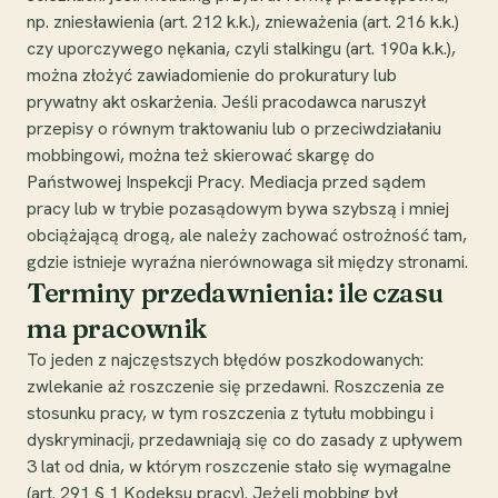
np. zniesławienia (art. 212 k.k.), znieważenia (art. 216 k.k.)
czy uporczywego nękania, czyli stalkingu (art. 190a k.k.),
można złożyć zawiadomienie do prokuratury lub
prywatny akt oskarżenia. Jeśli pracodawca naruszył
przepisy o równym traktowaniu lub o przeciwdziałaniu
mobbingowi, można też skierować skargę do
Państwowej Inspekcji Pracy. Mediacja przed sądem
pracy lub w trybie pozasądowym bywa szybszą i mniej
obciążającą drogą, ale należy zachować ostrożność tam,
gdzie istnieje wyraźna nierównowaga sił między stronami.
Terminy przedawnienia: ile czasu
ma pracownik
To jeden z najczęstszych błędów poszkodowanych:
zwlekanie aż roszczenie się przedawni. Roszczenia ze
stosunku pracy, w tym roszczenia z tytułu mobbingu i
dyskryminacji, przedawniają się co do zasady z upływem
3 lat od dnia, w którym roszczenie stało się wymagalne
(art. 291 § 1 Kodeksu pracy). Jeżeli mobbing był