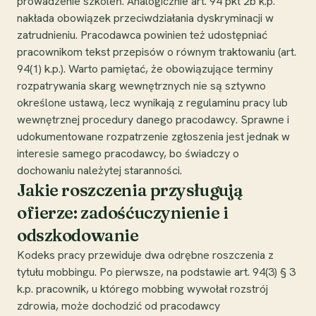
prowadzenie szkoleń. Analogicznie art. 94 pkt 2b k.p.
nakłada obowiązek przeciwdziałania dyskryminacji w
zatrudnieniu. Pracodawca powinien też udostępniać
pracownikom tekst przepisów o równym traktowaniu (art.
94(1) k.p.). Warto pamiętać, że obowiązujące terminy
rozpatrywania skarg wewnętrznych nie są sztywno
określone ustawą, lecz wynikają z regulaminu pracy lub
wewnętrznej procedury danego pracodawcy. Sprawne i
udokumentowane rozpatrzenie zgłoszenia jest jednak w
interesie samego pracodawcy, bo świadczy o
dochowaniu należytej staranności.
Jakie roszczenia przysługują
ofierze: zadośćuczynienie i
odszkodowanie
Kodeks pracy przewiduje dwa odrębne roszczenia z
tytułu mobbingu. Po pierwsze, na podstawie art. 94(3) § 3
k.p. pracownik, u którego mobbing wywołał rozstrój
zdrowia, może dochodzić od pracodawcy