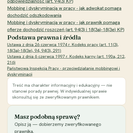
odpowiedzialność (art. 94(3) KP)
Mobbing i dyskryminacja w pracy - jak adwokat pomaga
dochodzić odszkodowania
Mobbing i dyskryminacja w pracy - jak prawnik pomaga
ofierze dochodzić roszczeń (art. 94(3) i 18(3a)-18(3e) KP)
Podstawa prawna i źródła
Ustawa z dnia 26 czerwca 1974 r. Kodeks pracy (art. 11(3),
18(3a)-18(3e), 94, 94(3), 291)
Ustawa z dnia 6 czerwca 1997 r. Kodeks karny (art. 190a, 212,
216)
Państwowa Inspekcja Pracy - przeciwdziałanie mobbingowi i
dyskryminacji
Treść ma charakter informacyjny i edukacyjny — nie
stanowi porady prawnej. W indywidualnej sprawie
skonsultuj się ze zweryfikowanym prawnikiem.
Masz podobną sprawę?
Opisz ją — dobierzemy zweryfikowanego
prawnika.