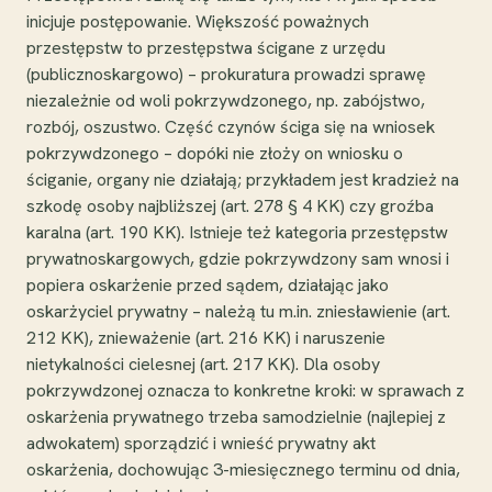
inicjuje postępowanie. Większość poważnych
przestępstw to przestępstwa ścigane z urzędu
(publicznoskargowo) – prokuratura prowadzi sprawę
niezależnie od woli pokrzywdzonego, np. zabójstwo,
rozbój, oszustwo. Część czynów ściga się na wniosek
pokrzywdzonego – dopóki nie złoży on wniosku o
ściganie, organy nie działają; przykładem jest kradzież na
szkodę osoby najbliższej (art. 278 § 4 KK) czy groźba
karalna (art. 190 KK). Istnieje też kategoria przestępstw
prywatnoskargowych, gdzie pokrzywdzony sam wnosi i
popiera oskarżenie przed sądem, działając jako
oskarżyciel prywatny – należą tu m.in. zniesławienie (art.
212 KK), znieważenie (art. 216 KK) i naruszenie
nietykalności cielesnej (art. 217 KK). Dla osoby
pokrzywdzonej oznacza to konkretne kroki: w sprawach z
oskarżenia prywatnego trzeba samodzielnie (najlepiej z
adwokatem) sporządzić i wnieść prywatny akt
oskarżenia, dochowując 3-miesięcznego terminu od dnia,