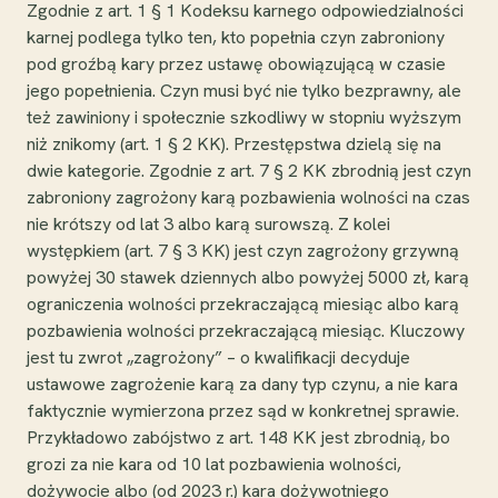
Zgodnie z art. 1 § 1 Kodeksu karnego odpowiedzialności
karnej podlega tylko ten, kto popełnia czyn zabroniony
pod groźbą kary przez ustawę obowiązującą w czasie
jego popełnienia. Czyn musi być nie tylko bezprawny, ale
też zawiniony i społecznie szkodliwy w stopniu wyższym
niż znikomy (art. 1 § 2 KK). Przestępstwa dzielą się na
dwie kategorie. Zgodnie z art. 7 § 2 KK zbrodnią jest czyn
zabroniony zagrożony karą pozbawienia wolności na czas
nie krótszy od lat 3 albo karą surowszą. Z kolei
występkiem (art. 7 § 3 KK) jest czyn zagrożony grzywną
powyżej 30 stawek dziennych albo powyżej 5000 zł, karą
ograniczenia wolności przekraczającą miesiąc albo karą
pozbawienia wolności przekraczającą miesiąc. Kluczowy
jest tu zwrot „zagrożony” – o kwalifikacji decyduje
ustawowe zagrożenie karą za dany typ czynu, a nie kara
faktycznie wymierzona przez sąd w konkretnej sprawie.
Przykładowo zabójstwo z art. 148 KK jest zbrodnią, bo
grozi za nie kara od 10 lat pozbawienia wolności,
dożywocie albo (od 2023 r.) kara dożywotniego