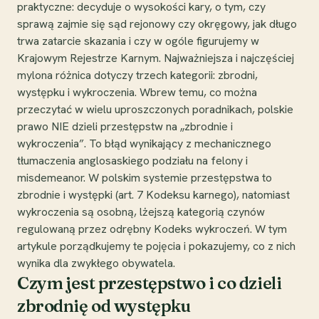
praktyczne: decyduje o wysokości kary, o tym, czy
sprawą zajmie się sąd rejonowy czy okręgowy, jak długo
trwa zatarcie skazania i czy w ogóle figurujemy w
Krajowym Rejestrze Karnym. Najważniejsza i najczęściej
mylona różnica dotyczy trzech kategorii: zbrodni,
występku i wykroczenia. Wbrew temu, co można
przeczytać w wielu uproszczonych poradnikach, polskie
prawo NIE dzieli przestępstw na „zbrodnie i
wykroczenia”. To błąd wynikający z mechanicznego
tłumaczenia anglosaskiego podziału na felony i
misdemeanor. W polskim systemie przestępstwa to
zbrodnie i występki (art. 7 Kodeksu karnego), natomiast
wykroczenia są osobną, lżejszą kategorią czynów
regulowaną przez odrębny Kodeks wykroczeń. W tym
artykule porządkujemy te pojęcia i pokazujemy, co z nich
wynika dla zwykłego obywatela.
Czym jest przestępstwo i co dzieli
zbrodnię od występku