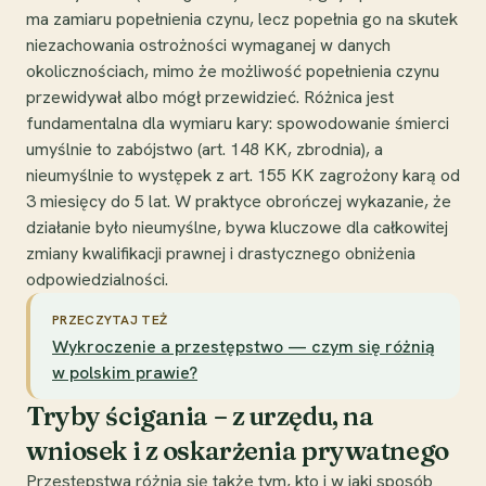
ma zamiaru popełnienia czynu, lecz popełnia go na skutek
niezachowania ostrożności wymaganej w danych
okolicznościach, mimo że możliwość popełnienia czynu
przewidywał albo mógł przewidzieć. Różnica jest
fundamentalna dla wymiaru kary: spowodowanie śmierci
umyślnie to zabójstwo (art. 148 KK, zbrodnia), a
nieumyślnie to występek z art. 155 KK zagrożony karą od
3 miesięcy do 5 lat. W praktyce obrończej wykazanie, że
działanie było nieumyślne, bywa kluczowe dla całkowitej
zmiany kwalifikacji prawnej i drastycznego obniżenia
odpowiedzialności.
PRZECZYTAJ TEŻ
Wykroczenie a przestępstwo — czym się różnią
w polskim prawie?
Tryby ścigania – z urzędu, na
wniosek i z oskarżenia prywatnego
Przestępstwa różnią się także tym, kto i w jaki sposób