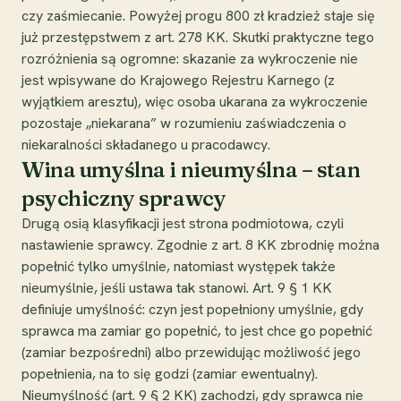
czy zaśmiecanie. Powyżej progu 800 zł kradzież staje się
już przestępstwem z art. 278 KK. Skutki praktyczne tego
rozróżnienia są ogromne: skazanie za wykroczenie nie
jest wpisywane do Krajowego Rejestru Karnego (z
wyjątkiem aresztu), więc osoba ukarana za wykroczenie
pozostaje „niekarana” w rozumieniu zaświadczenia o
niekaralności składanego u pracodawcy.
Wina umyślna i nieumyślna – stan
psychiczny sprawcy
Drugą osią klasyfikacji jest strona podmiotowa, czyli
nastawienie sprawcy. Zgodnie z art. 8 KK zbrodnię można
popełnić tylko umyślnie, natomiast występek także
nieumyślnie, jeśli ustawa tak stanowi. Art. 9 § 1 KK
definiuje umyślność: czyn jest popełniony umyślnie, gdy
sprawca ma zamiar go popełnić, to jest chce go popełnić
(zamiar bezpośredni) albo przewidując możliwość jego
popełnienia, na to się godzi (zamiar ewentualny).
Nieumyślność (art. 9 § 2 KK) zachodzi, gdy sprawca nie