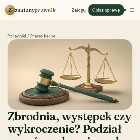
Przejdź do treści
Z
zaufany
prawnik
Zaloguj
Opisz sprawę
Poradniki
/
Prawo karne
Zbrodnia, występek czy
wykroczenie? Podział