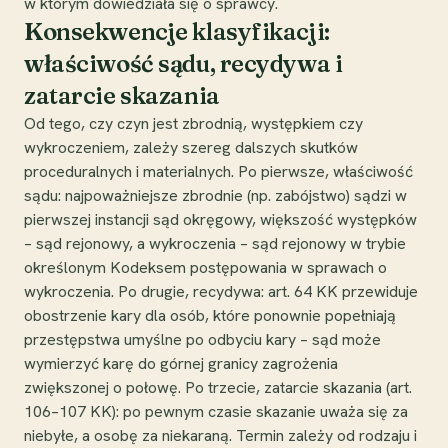
w którym dowiedziała się o sprawcy.
Konsekwencje klasyfikacji:
właściwość sądu, recydywa i
zatarcie skazania
Od tego, czy czyn jest zbrodnią, występkiem czy
wykroczeniem, zależy szereg dalszych skutków
proceduralnych i materialnych. Po pierwsze, właściwość
sądu: najpoważniejsze zbrodnie (np. zabójstwo) sądzi w
pierwszej instancji sąd okręgowy, większość występków
– sąd rejonowy, a wykroczenia – sąd rejonowy w trybie
określonym Kodeksem postępowania w sprawach o
wykroczenia. Po drugie, recydywa: art. 64 KK przewiduje
obostrzenie kary dla osób, które ponownie popełniają
przestępstwa umyślne po odbyciu kary – sąd może
wymierzyć karę do górnej granicy zagrożenia
zwiększonej o połowę. Po trzecie, zatarcie skazania (art.
106–107 KK): po pewnym czasie skazanie uważa się za
niebyłe, a osobę za niekaraną. Termin zależy od rodzaju i