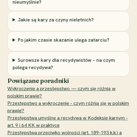
nieumyślnie?
Jakie są kary za czyny nieletnich?
Po jakim czasie skazanie ulega zatarciu?
Surowsze kary dla recydywistów – na czym
polega recydywa?
Powiązane poradniki
Wykroczenie a przestępstwo — czym się różnią w
polskim prawie?
Przestępstwo a wykroczenie - czym różnią się w polskim
prawie?
Przestępstwa umyślne a recydywa w Kodeksie karnym -
art. 9 i 64 KK w praktyce
Przestępstwa przeciwko wolności (art. 189-193 k.k.) a