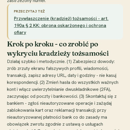
zastrzeżony numer.
PRZECZYTAJ TEŻ
Przywłaszczenie (kradzież) tożsamości - art.
190a § 2 KK: obrona oskarżonego i ochrona
ofiary
Krok po kroku - co zrobić po
wykryciu kradzieży tożsamości
Działaj szybko i metodycznie. (1) Zabezpiecz dowody:
zrób zrzuty ekranu fałszywych profili, wiadomości,
transakcji, zapisz adresy URL, daty i godziny - nie kasuj
korespondencji. (2) Zmień hasła do wszystkich ważnych
kont i włącz uwierzytelnianie dwuskładnikowe (2FA),
zaczynając od poczty i bankowości. (3) Skontaktuj się z
bankiem - zgłoś nieautoryzowane operacje i zażądaj
zablokowania kart oraz reklamacji transakcji; przy
nieautoryzowanej płatności bank co do zasady ma
obowiązek zwrotu zgodnie z ustawą o usługach