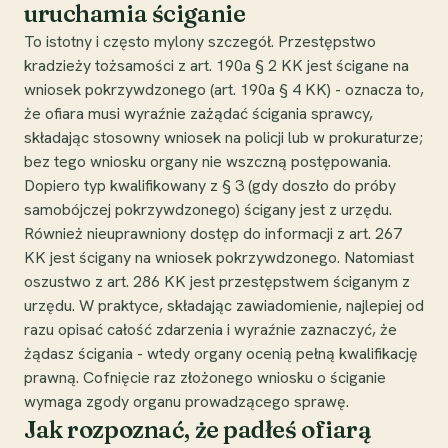
uruchamia ściganie
To istotny i często mylony szczegół. Przestępstwo
kradzieży tożsamości z art. 190a § 2 KK jest ścigane na
wniosek pokrzywdzonego (art. 190a § 4 KK) - oznacza to,
że ofiara musi wyraźnie zażądać ścigania sprawcy,
składając stosowny wniosek na policji lub w prokuraturze;
bez tego wniosku organy nie wszczną postępowania.
Dopiero typ kwalifikowany z § 3 (gdy doszło do próby
samobójczej pokrzywdzonego) ścigany jest z urzędu.
Również nieuprawniony dostęp do informacji z art. 267
KK jest ścigany na wniosek pokrzywdzonego. Natomiast
oszustwo z art. 286 KK jest przestępstwem ściganym z
urzędu. W praktyce, składając zawiadomienie, najlepiej od
razu opisać całość zdarzenia i wyraźnie zaznaczyć, że
żądasz ścigania - wtedy organy ocenią pełną kwalifikację
prawną. Cofnięcie raz złożonego wniosku o ściganie
wymaga zgody organu prowadzącego sprawę.
Jak rozpoznać, że padłeś ofiarą