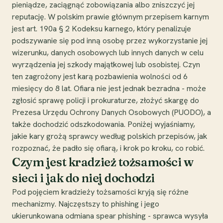
pieniądze, zaciągnąć zobowiązania albo zniszczyć jej
reputację. W polskim prawie głównym przepisem karnym
jest art. 190a § 2 Kodeksu karnego, który penalizuje
podszywanie się pod inną osobę przez wykorzystanie jej
wizerunku, danych osobowych lub innych danych w celu
wyrządzenia jej szkody majątkowej lub osobistej. Czyn
ten zagrożony jest karą pozbawienia wolności od 6
miesięcy do 8 lat. Ofiara nie jest jednak bezradna - może
zgłosić sprawę policji i prokuraturze, złożyć skargę do
Prezesa Urzędu Ochrony Danych Osobowych (PUODO), a
także dochodzić odszkodowania. Poniżej wyjaśniamy,
jakie kary grożą sprawcy według polskich przepisów, jak
rozpoznać, że padło się ofiarą, i krok po kroku, co robić.
Czym jest kradzież tożsamości w
sieci i jak do niej dochodzi
Pod pojęciem kradzieży tożsamości kryją się różne
mechanizmy. Najczęstszy to phishing i jego
ukierunkowana odmiana spear phishing - sprawca wysyła