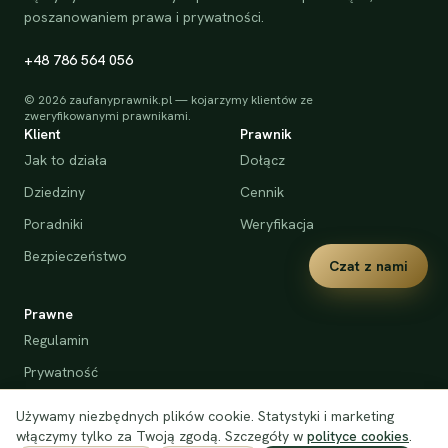
poszanowaniem prawa i prywatności.
+48 786 564 056
©
2026
zaufanyprawnik.pl — kojarzymy klientów ze
zweryfikowanymi prawnikami.
Klient
Prawnik
Jak to działa
Dołącz
Dziedziny
Cennik
Poradniki
Weryfikacja
Bezpieczeństwo
Czat z nami
Prawne
Regulamin
Prywatność
Cookies
Używamy niezbędnych plików cookie. Statystyki i marketing
Deklaracja dostępności
włączymy tylko za Twoją zgodą. Szczegóły w
polityce cookies
.