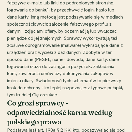
fałszywe e-maile lub linki do podrobionych stron (np.
logowania do banku), by przechwycić login, hasło lub
dane karty. Inną metodą jest podszywanie się w mediach
społecznościowych: założenie fałszywego profilu z
danymi i zdjęciami ofiary, by oczerniać ją lub wyłudzać
pieniądze od jej znajomych. Sprawcy wykorzystują też
złośliwe oprogramowanie (malware) wykradające dane z
urządzeń oraz wycieki z baz danych. Zdobyte w ten
sposób dane (PESEL, numer dowodu, dane karty, dane
logowania) służą do zaciągania pożyczek, zakładania
kont, zawierania umów czy dokonywania zakupów w
imieniu ofiary. Świadomość tych schematów to pierwszy
krok do ochrony - im lepiej rozpoznajesz typowe pułapki,
tym trudniej Cię oszukać.
Co grozi sprawcy -
odpowiedzialność karna według
polskiego prawa
Podstawą jest art. 190a § 2 KK: kto, podszywając się pod