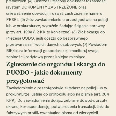
płatniczych. (4) Zastrzeż utracony dokument tożsamości
(system DOKUMENTY ZASTRZEŻONE oraz
unieważnienie dowodu) i rozważ zastrzeżenie numeru
PESEL. (5) Złóż zawiadomienie o przestępstwie na policji
lub w prokuraturze, wyraźnie żądając ścigania sprawcy
(przy art. 190a § 2 KK to konieczne). (6) Złóż skargę do
Prezesa UODO, jeśli doszło do bezprawnego
przetwarzania Twoich danych osobowych. (7) Powiadom
BIK/biura informacji gospodarczej i monitoruj swoją
zdolność kredytową przez kolejne miesiące.
Zgłoszenie do organów i skarga do
PUODO - jakie dokumenty
przygotować
Zawiadomienie o przestępstwie składasz na policji lub w
prokuraturze, ustnie do protokołu albo na piśmie (art. 304
KPK). Do zawiadomienia dołącz zebrane dowody: zrzuty
ekranu, korespondencję, potwierdzenia transakcji, linki do
fałszywych profili, ewentualne pisma od wierzycieli.