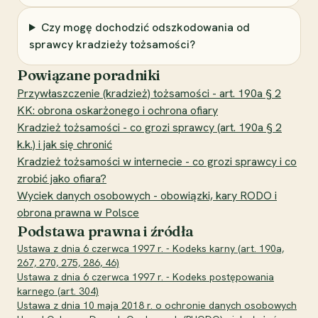
Czy mogę dochodzić odszkodowania od
sprawcy kradzieży tożsamości?
Powiązane poradniki
Przywłaszczenie (kradzież) tożsamości - art. 190a § 2
KK: obrona oskarżonego i ochrona ofiary
Kradzież tożsamości - co grozi sprawcy (art. 190a § 2
k.k.) i jak się chronić
Kradzież tożsamości w internecie - co grozi sprawcy i co
zrobić jako ofiara?
Wyciek danych osobowych - obowiązki, kary RODO i
obrona prawna w Polsce
Podstawa prawna i źródła
Ustawa z dnia 6 czerwca 1997 r. - Kodeks karny (art. 190a,
267, 270, 275, 286, 46)
Ustawa z dnia 6 czerwca 1997 r. - Kodeks postępowania
karnego (art. 304)
Ustawa z dnia 10 maja 2018 r. o ochronie danych osobowych