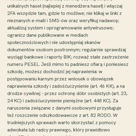
unikalnych haseł (najlepiej z menedżera haseł) i włączaj
2FA wszędzie tam, gdzie to możliwe; nie klikaj w linki z
nieznanych e-maili i SMS-ów oraz weryfikuj nadawcę;
aktualizuj system i oprogramowanie antywirusowe;
ogranicz dane publikowane w mediach
społecznościowych i nie udostępniaj skanów
dokumentów osobom postronnym; regularnie sprawdzaj
wyciągi bankowe i raporty BIK; rozważ stałe zastrzeżenie
numeru PESEL. Jeśli mimo to padniesz ofiarą i poniesiesz
szkodę, możesz dochodzić jej naprawienia: w
postępowaniu karnym przez wniosek o obowiązek
naprawienia szkody i zadośćuczynienie (art. 46 KK), a na
drodze cywilnej - przez ochronę dóbr osobistych (art. 23,
24 KC) i zadośćuczynienie pieniężne (art. 448 KC). Za
naruszenia związane z danymi osobowymi przysługuje
też roszczenie odszkodowawcze z art. 82 RODO. W
trudniejszych sprawach warto skorzystać z pomocy
adwokata lub radcy prawnego, który prawidłowo