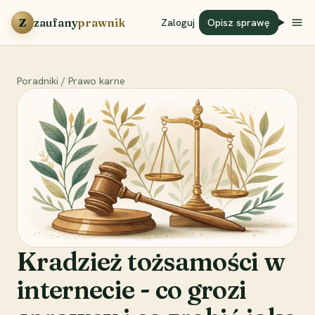
Przejdź do treści
Z
zaufany
prawnik
Zaloguj
Opisz sprawę
Poradniki
/
Prawo karne
Kradzież tożsamości w
internecie - co grozi