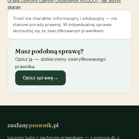
Urząd Ochrony Danych Osobowych (PUODO) - jak złożyć
skargę
Treść ma charakter informacyjny i edukacyjny — nie
stanowi porady prawnej. W indywidualnej sprawie
skonsultuj się ze zweryfikowanym prawnikiem.
Masz podobną sprawę?
Opisz ją — dobierzemy zweryfikowanego
prawnika.
Opisz sprawę
→
zaufany
prawnik
.pl
Łączymy ludzi z zaufanymi prawnikami — z pomocą AI, z