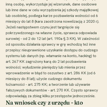
inną osobę, wykorzystuje jej wizerunek, dane osobowe
lub inne dane w celu wyrządzenia jej szkody majątkowej
lub osobistej, podlega karze pozbawienia wolności od 6
miesięcy do lat 8 (kara zaostrzona nowelizacją z 2020 r.).
Jeżeli następstwem czynu jest targnięcie się
pokrzywdzonego na własne życie, sprawca odpowiada
surowiej - od 2 do 12 lat (art. 190a § 3 KK). W zależności
od sposobu działania sprawcy w grę wchodzą też inne
przepisy: nieuprawnione uzyskanie dostępu do cudzego
systemu lub danych (np. włamanie na konto, hacking) to
art. 267 KK zagrożony karą do 2 lat pozbawienia
wolności; wyłudzenie pieniędzy lub mienia przez
wprowadzenie w błąd to oszustwo z art. 286 KK (od 6
miesięcy do 8 lat); użycie cudzego dokumentu
tożsamości - art. 275 KK; a tworzenie lub używanie
fałszywych dokumentów - art. 270 KK. Często sprawcy
odpowiadają za zbieg kilku przestępstw jednocześnie.
Na wniosek czy z urzędu - kto