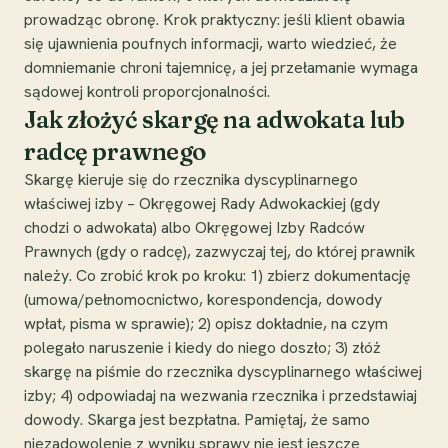
prowadząc obronę. Krok praktyczny: jeśli klient obawia
się ujawnienia poufnych informacji, warto wiedzieć, że
domniemanie chroni tajemnicę, a jej przełamanie wymaga
sądowej kontroli proporcjonalności.
Jak złożyć skargę na adwokata lub
radcę prawnego
Skargę kieruje się do rzecznika dyscyplinarnego
właściwej izby – Okręgowej Rady Adwokackiej (gdy
chodzi o adwokata) albo Okręgowej Izby Radców
Prawnych (gdy o radcę), zazwyczaj tej, do której prawnik
należy. Co zrobić krok po kroku: 1) zbierz dokumentację
(umowa/pełnomocnictwo, korespondencja, dowody
wpłat, pisma w sprawie); 2) opisz dokładnie, na czym
polegało naruszenie i kiedy do niego doszło; 3) złóż
skargę na piśmie do rzecznika dyscyplinarnego właściwej
izby; 4) odpowiadaj na wezwania rzecznika i przedstawiaj
dowody. Skarga jest bezpłatna. Pamiętaj, że samo
niezadowolenie z wyniku sprawy nie jest jeszcze