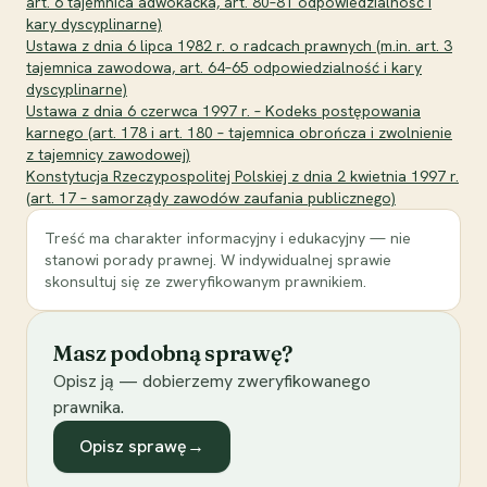
art. 6 tajemnica adwokacka, art. 80–81 odpowiedzialność i
kary dyscyplinarne)
Ustawa z dnia 6 lipca 1982 r. o radcach prawnych (m.in. art. 3
tajemnica zawodowa, art. 64–65 odpowiedzialność i kary
dyscyplinarne)
Ustawa z dnia 6 czerwca 1997 r. – Kodeks postępowania
karnego (art. 178 i art. 180 – tajemnica obrończa i zwolnienie
z tajemnicy zawodowej)
Konstytucja Rzeczypospolitej Polskiej z dnia 2 kwietnia 1997 r.
(art. 17 – samorządy zawodów zaufania publicznego)
Treść ma charakter informacyjny i edukacyjny — nie
stanowi porady prawnej. W indywidualnej sprawie
skonsultuj się ze zweryfikowanym prawnikiem.
Masz podobną sprawę?
Opisz ją — dobierzemy zweryfikowanego
prawnika.
Opisz sprawę
→