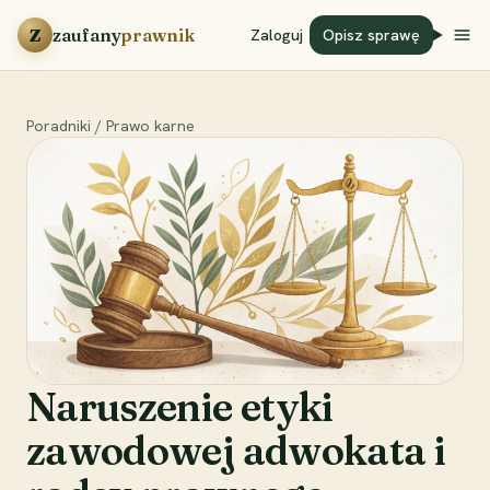
Przejdź do treści
Z
zaufany
prawnik
Zaloguj
Opisz sprawę
Poradniki
/
Prawo karne
Naruszenie etyki
zawodowej adwokata i