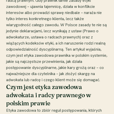
radcą prawnym. Gdy prawnik łamie zasady etyki
zawodowej – ujawnia tajemnicę, działa w konflikcie
interesów albo prowadzi sprawę niedbale – naraża nie
tylko interes konkretnego klienta, lecz także
wiarygodność całego zawodu. W Polsce zasady te nie są
jedynie deklaracjami, lecz wynikają z ustaw (Prawo o
adwokaturze, ustawa o radcach prawnych) oraz z
wiążących kodeksów etyki, a ich naruszenie rodzi realną
odpowiedzialność dyscyplinarną. Ten artykuł wyjaśnia,
czym jest etyka zawodowa prawnika w polskim systemie,
jakie są najczęstsze przewinienia, jak działa
postępowanie dyscyplinarne, jakie kary grożą oraz – co
najważniejsze dla czytelnika – jak złożyć skargę na
adwokata lub radcę i czego klient może się domagać.
Czym jest etyka zawodowa
adwokata i radcy prawnego w
polskim prawie
Etyka zawodowa to zbiór reguł postępowania, których