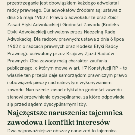
przestrzeganie jest obowiązkiem każdego adwokata i
radcy prawnego. Dla adwokatów źródłem są: ustawa z
dnia 26 maja 1982 r. Prawo o adwokaturze oraz Zbiór
Zasad Etyki Adwokackiej i Godności Zawodu (Kodeks
Etyki Adwokackiej) uchwalony przez Naczelną Radę
Adwokacką. Dla radców prawnych: ustawa z dnia 6 lipca
1982 r. o radcach prawnych oraz Kodeks Etyki Radcy
Prawnego uchwalony przez Krajowy Zjazd Radców
Prawnych. Oba zawody mają charakter zaufania
publicznego, o którym mowa w art. 17 Konstytucji RP – to
właśnie ten przepis daje samorządom prawniczym prawo
i obowiązek pieczy nad należytym wykonywaniem
zawodu. Naruszenie zasad etyki albo godności zawodu
stanowi przewinienie dyscyplinarne, za które odpowiada
się przed sądem dyscyplinarnym izby.
Najczęstsze naruszenia: tajemnica
zawodowa i konflikt interesów
Dwa najpoważniejsze obszary naruszeń to tajemnica