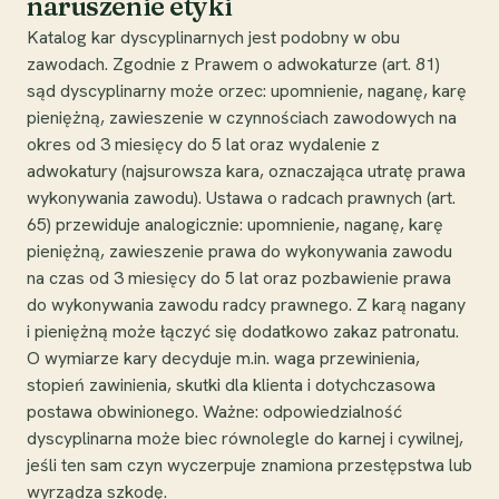
naruszenie etyki
Katalog kar dyscyplinarnych jest podobny w obu
zawodach. Zgodnie z Prawem o adwokaturze (art. 81)
sąd dyscyplinarny może orzec: upomnienie, naganę, karę
pieniężną, zawieszenie w czynnościach zawodowych na
okres od 3 miesięcy do 5 lat oraz wydalenie z
adwokatury (najsurowsza kara, oznaczająca utratę prawa
wykonywania zawodu). Ustawa o radcach prawnych (art.
65) przewiduje analogicznie: upomnienie, naganę, karę
pieniężną, zawieszenie prawa do wykonywania zawodu
na czas od 3 miesięcy do 5 lat oraz pozbawienie prawa
do wykonywania zawodu radcy prawnego. Z karą nagany
i pieniężną może łączyć się dodatkowo zakaz patronatu.
O wymiarze kary decyduje m.in. waga przewinienia,
stopień zawinienia, skutki dla klienta i dotychczasowa
postawa obwinionego. Ważne: odpowiedzialność
dyscyplinarna może biec równolegle do karnej i cywilnej,
jeśli ten sam czyn wyczerpuje znamiona przestępstwa lub
wyrządza szkodę.