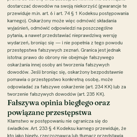
dostarczać dowodów na swoją niekorzyść (gwarancje te
przewiduje m.in. art. 6 i art. 74 § 1 Kodeksu postępowania
karnego). Oskarżony może więc odmówić składania
wyjaśnień, odmówić odpowiedzi na poszczególne
pytania, a nawet przedstawiać nieprawdziwą wersję
wydarzeń, broniąc się — i nie popełnia z tego powodu
przestępstwa fałszywych zeznań. Granica jest jednak
istotna: prawo do obrony nie obejmuje fałszywego
oskarżania innej osoby ani tworzenia fałszywych
dowodów. Jeśli broniąc się, oskarżony bezpodstawnie
pomawia o przestępstwo konkretną osobę, może
odpowiadać za fałszywe oskarżenie (art. 234 KK) lub za
tworzenie fałszywych dowodów (art. 235 KK).
Fałszywa opinia biegłego oraz
powiązane przestępstwa
Kłamstwo w postępowaniu nie ogranicza się do
świadków. Art. 233 § 4 Kodeksu karnego przewiduje, że
kto jako biegły, rzeczoznawca lub tłumacz przedstawia