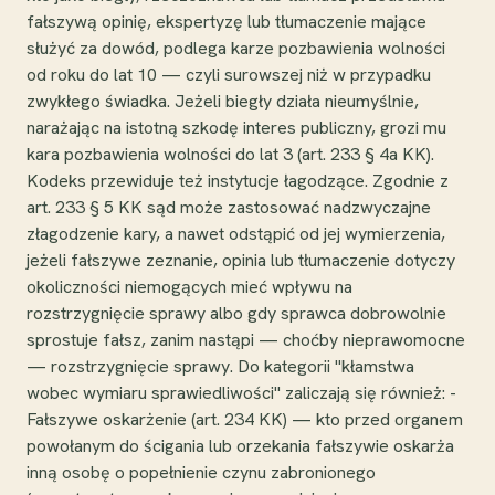
fałszywą opinię, ekspertyzę lub tłumaczenie mające
służyć za dowód, podlega karze pozbawienia wolności
od roku do lat 10 — czyli surowszej niż w przypadku
zwykłego świadka. Jeżeli biegły działa nieumyślnie,
narażając na istotną szkodę interes publiczny, grozi mu
kara pozbawienia wolności do lat 3 (art. 233 § 4a KK).
Kodeks przewiduje też instytucje łagodzące. Zgodnie z
art. 233 § 5 KK sąd może zastosować nadzwyczajne
złagodzenie kary, a nawet odstąpić od jej wymierzenia,
jeżeli fałszywe zeznanie, opinia lub tłumaczenie dotyczy
okoliczności niemogących mieć wpływu na
rozstrzygnięcie sprawy albo gdy sprawca dobrowolnie
sprostuje fałsz, zanim nastąpi — choćby nieprawomocne
— rozstrzygnięcie sprawy. Do kategorii "kłamstwa
wobec wymiaru sprawiedliwości" zaliczają się również: -
Fałszywe oskarżenie (art. 234 KK) — kto przed organem
powołanym do ścigania lub orzekania fałszywie oskarża
inną osobę o popełnienie czynu zabronionego