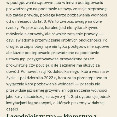
w postępowaniu sądowym lub w innym postępowaniu
prowadzonym na podstawie ustawy, zeznaje nieprawdę
lub zataja prawdę, podlega karze pozbawienia wolności
od 6 miesięcy do lat 8. Warto zwrócić uwagę na dwie
rzeczy. Po pierwsze, karalne jest nie tylko aktywne
mówienie nieprawdy, ale również zatajenie prawdy —
czyli świadome przemilczenie istotnych okoliczności. Po
drugie, przepis obejmuje nie tylko postępowanie sądowe,
ale każde postępowanie prowadzone na podstawie
ustawy (np. przygotowawcze prowadzone przez
prokuraturę czy policję), o ile zeznanie ma służyć za
dowód. Po nowelizacji Kodeksu karnego, która weszła w
życie 1 października 2023 r., kara za to przestępstwo to
wyłącznie kara pozbawienia wolności — przepis nie
przewiduje już samej grzywny ani ograniczenia wolności
jako kary zasadniczej za czyn z § 1. Sąd dysponuje jednak
instytucjami łagodzącymi, o których piszemy w dalszej
części.
Łagodniejszy typ — kłamstwo z