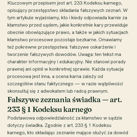
Kluczowym przepisem jest art. 233 Kodeksu karnego,
opisujący przestępstwo składania fałszywych zeznań. W
tym artykule wyjaśniamy, kto i kiedy odpowiada karnie za
kłamstwo przed sądem, jakie konkretnie kary przewiduje
obecnie obowiązujące prawo, a także w jakich sytuacjach
kłamstwo procesowe pozostaje bezkarne. Omawiamy
też pokrewne przestępstwa: fałszywe oskarżenie i
tworzenie fałszywych dowodów. Uwaga: ten tekst ma
charakter informacyjny i edukacyjny. Nie stanowi porady
prawnej ani opinii w konkretnej sprawie. Każda sytuacja
procesowa jest inna, a ocena karna zależy od
szczegółów stanu faktycznego — w razie wątpliwości
skonsultuj się z adwokatem lub radcą prawnym.
Fałszywe zeznania świadka — art.
233 § 1 Kodeksu karnego
Podstawowa odpowiedzialność za kłamstwo w sądzie
dotyczy świadka. Zgodnie z art. 233 § 1 Kodeksu
karnego, kto składając zeznanie mające służyć za dowód