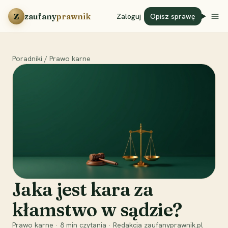
Przejdź do treści
Z
zaufany
prawnik
Zaloguj
Opisz sprawę
Poradniki
/
Prawo karne
Jaka jest kara za
kłamstwo w sądzie?
Prawo karne
·
8
min czytania
·
Redakcja zaufanyprawnik.pl