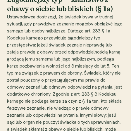
obawy o siebie lub bliskich (§ 1a)
Ustawodawca dostrzegł, że świadek bywa w trudnej
sytuacji, gdy prawdziwe zeznanie mogłoby obciążyć jego
samego lub osoby najbliższe. Dlatego art. 233 § 1a
Kodeksu karnego przewiduje łagodniejszy typ
przestępstwa: jeżeli świadek zeznaje nieprawdę lub
zataja prawdę z obawy przed odpowiedzialnością karną
grożącą jemu samemu lub jego najbliższym, podlega
karze pozbawienia wolności od 3 miesięcy do lat 5. Ten
typ ma związek z prawem do obrony. Świadek, który nie
został pouczony o przysługującym mu prawie do
odmowy zeznań lub odmowy odpowiedzi na pytania, jest
dodatkowo chroniony. Zgodnie z art. 233 § 3 Kodeksu
karnego nie podlega karze za czyn z § 1a ten, kto składa
fałszywe zeznanie, nie wiedząc o prawie odmowy
zeznania lub odpowiedzi na pytania. Innymi słowy: jeśli
sąd lub organ nie pouczył świadka o tych uprawnieniach,
a świadek skłamał z obawy o siebie lub bliskich, może