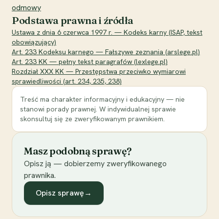
odmowy
Podstawa prawna i źródła
Ustawa z dnia 6 czerwca 1997 r. — Kodeks karny (ISAP, tekst
obowiązujący)
Art. 233 Kodeksu karnego — Fałszywe zeznania (arslege.pl)
Art. 233 KK — pełny tekst paragrafów (lexlege.pl)
Rozdział XXX KK — Przestępstwa przeciwko wymiarowi
sprawiedliwości (art. 234, 235, 238)
Treść ma charakter informacyjny i edukacyjny — nie
stanowi porady prawnej. W indywidualnej sprawie
skonsultuj się ze zweryfikowanym prawnikiem.
Masz podobną sprawę?
Opisz ją — dobierzemy zweryfikowanego
prawnika.
Opisz sprawę
→