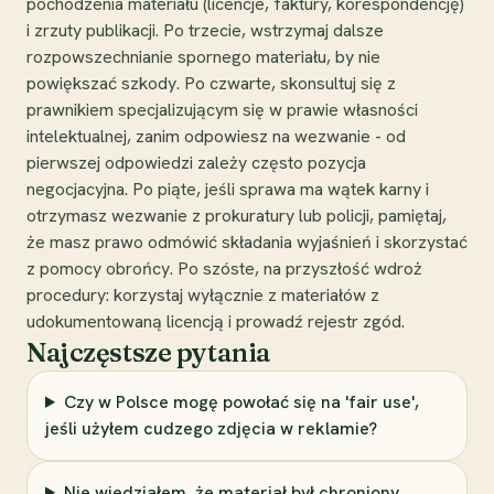
pochodzenia materiału (licencje, faktury, korespondencję)
i zrzuty publikacji. Po trzecie, wstrzymaj dalsze
rozpowszechnianie spornego materiału, by nie
powiększać szkody. Po czwarte, skonsultuj się z
prawnikiem specjalizującym się w prawie własności
intelektualnej, zanim odpowiesz na wezwanie - od
pierwszej odpowiedzi zależy często pozycja
negocjacyjna. Po piąte, jeśli sprawa ma wątek karny i
otrzymasz wezwanie z prokuratury lub policji, pamiętaj,
że masz prawo odmówić składania wyjaśnień i skorzystać
z pomocy obrońcy. Po szóste, na przyszłość wdroż
procedury: korzystaj wyłącznie z materiałów z
udokumentowaną licencją i prowadź rejestr zgód.
Najczęstsze pytania
Czy w Polsce mogę powołać się na 'fair use',
jeśli użyłem cudzego zdjęcia w reklamie?
Nie wiedziałem, że materiał był chroniony