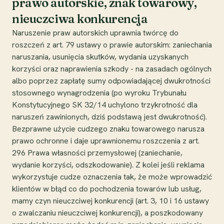
prawo autorskie, znak towarowy,
nieuczciwa konkurencja
Naruszenie praw autorskich uprawnia twórcę do
roszczeń z art. 79 ustawy o prawie autorskim: zaniechania
naruszania, usunięcia skutków, wydania uzyskanych
korzyści oraz naprawienia szkody - na zasadach ogólnych
albo poprzez zapłatę sumy odpowiadającej dwukrotności
stosownego wynagrodzenia (po wyroku Trybunału
Konstytucyjnego SK 32/14 uchylono trzykrotność dla
naruszeń zawinionych, dziś podstawą jest dwukrotność).
Bezprawne użycie cudzego znaku towarowego narusza
prawo ochronne i daje uprawnionemu roszczenia z art.
296 Prawa własności przemysłowej (zaniechanie,
wydanie korzyści, odszkodowanie). Z kolei jeśli reklama
wykorzystuje cudze oznaczenia tak, że może wprowadzić
klientów w błąd co do pochodzenia towarów lub usług,
mamy czyn nieuczciwej konkurencji (art. 3, 10 i 16 ustawy
o zwalczaniu nieuczciwej konkurencji), a poszkodowany