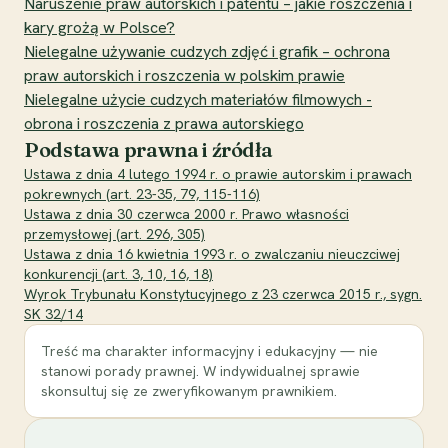
Naruszenie praw autorskich i patentu – jakie roszczenia i
kary grożą w Polsce?
Nielegalne używanie cudzych zdjęć i grafik – ochrona
praw autorskich i roszczenia w polskim prawie
Nielegalne użycie cudzych materiałów filmowych -
obrona i roszczenia z prawa autorskiego
Podstawa prawna i źródła
Ustawa z dnia 4 lutego 1994 r. o prawie autorskim i prawach
pokrewnych (art. 23-35, 79, 115-116)
Ustawa z dnia 30 czerwca 2000 r. Prawo własności
przemysłowej (art. 296, 305)
Ustawa z dnia 16 kwietnia 1993 r. o zwalczaniu nieuczciwej
konkurencji (art. 3, 10, 16, 18)
Wyrok Trybunału Konstytucyjnego z 23 czerwca 2015 r., sygn.
SK 32/14
Treść ma charakter informacyjny i edukacyjny — nie
stanowi porady prawnej. W indywidualnej sprawie
skonsultuj się ze zweryfikowanym prawnikiem.