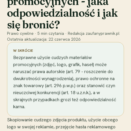
promocyjnych - jaka
odpowiedzialność i jak
się bronić?
Prawo cywilne
·
5
min czytania
·
Redakcja zaufanyprawnik.pl
Ostatnia aktualizacja:
22 czerwca 2026
W SKRÓCIE
Bezprawne użycie cudzych materiałów
promocyjnych (zdjęć, logo, grafik, haseł) może
naruszać prawa autorskie (art. 79 - roszczenie do
dwukrotności wynagrodzenia), prawo ochronne na
znak towarowy (art. 296 p.w.p.) oraz stanowić czyn
nieuczciwej konkurencji (art. 18 u.z.n.k.), a w
skrajnych przypadkach grozi też odpowiedzialność
karna.
Skopiowanie cudzego zdjęcia produktu, użycie obcego
logo w swojej reklamie, przejęcie hasła reklamowego