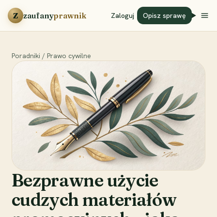
Przejdź do treści
Z
zaufany
prawnik
Zaloguj
Opisz sprawę
Poradniki
/
Prawo cywilne
Bezprawne użycie
cudzych materiałów