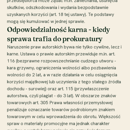
przedsiębiorca może żądać m.in. zaniechania, usunięcia
skutków, odszkodowania i wydania bezpodstawnie
uzyskanych korzyści (art. 18 tej ustawy). Te podstawy
mogą się kumulować w jednej sprawie.
Odpowiedzialność karna - kiedy
sprawa trafia do prokuratury
Naruszenie praw autorskich bywa nie tylko cywilne, lecz i
karne. Ustawa o prawie autorskim przewiduje m.in. art.
116 (bezprawne rozpowszechnianie cudzego utworu -
kara grzywny, ograniczenia wolności albo pozbawienia
wolności do 2 lat, a w razie działania w celu osiągnięcia
korzyści majątkowej lub uczynienia z tego stałego źródła
dochodu - surowiej) oraz art. 115 (przywłaszczenie
autorstwa, czyli plagiat - do 3 lat). W obszarze znaków
towarowych art. 305 Prawa własności przemysłowej
penalizuje oznaczanie towarów podrobionym znakiem
towarowym w celu wprowadzenia do obrotu. Większość
spraw o materiały promocyjne ma jednak charakter