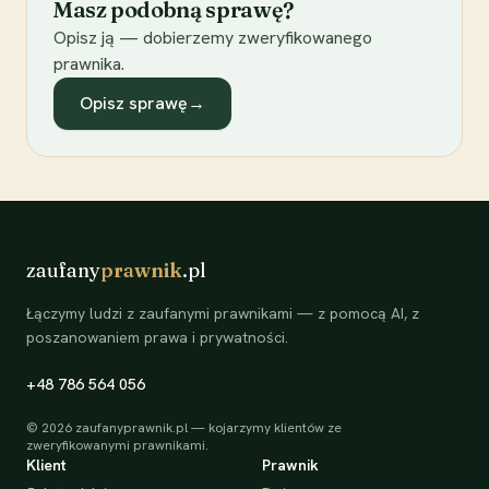
Masz podobną sprawę?
Opisz ją — dobierzemy zweryfikowanego
prawnika.
Opisz sprawę
→
zaufany
prawnik
.pl
Łączymy ludzi z zaufanymi prawnikami — z pomocą AI, z
poszanowaniem prawa i prywatności.
+48 786 564 056
©
2026
zaufanyprawnik.pl — kojarzymy klientów ze
zweryfikowanymi prawnikami.
Klient
Prawnik