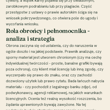
cywilny, a wątek karny pojawia się przy świadomym,
zarobkowym podrabianiu lub przy plagiacie. Część
przestępstw z ustawy o prawie autorskim ściga się na
wniosek pokrzywdzonego, co otwiera pole do ugody i
wycofania wniosku.
Rola obrońcy i pełnomocnika -
analiza i strategia
Obrona zaczyna się od ustalenia, czy do naruszenia w
ogóle doszło i na jakiej podstawie. Prawnik analizuje, czy
sporny materiał jest utworem chronionym (czy ma cechę
indywidualnej twórczości - proste, banalne grafiki bywają
poza ochroną), czy klient miał licencję lub inną zgodę, czy
wyczerpało się prawo do znaku, oraz czy zachodzi
dozwolony użytek lub prawo cytatu. Bada łańcuch nabycia
materiału - czy pochodził z legalnego banku zdjęć, od
podwykonawcy, agencji reklamowej, na jakich warunkach
licencyjnych. Ocenia też realną wysokość roszczenia, bo
żądania uprawnionych bywają zawyżone. Na tej