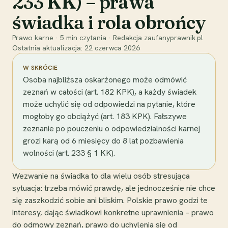
233 KK) – prawa
świadka i rola obrońcy
Prawo karne
·
5
min czytania
·
Redakcja zaufanyprawnik.pl
Ostatnia aktualizacja:
22 czerwca 2026
W SKRÓCIE
Osoba najbliższa oskarżonego może odmówić
zeznań w całości (art. 182 KPK), a każdy świadek
może uchylić się od odpowiedzi na pytanie, które
mogłoby go obciążyć (art. 183 KPK). Fałszywe
zeznanie po pouczeniu o odpowiedzialności karnej
grozi karą od 6 miesięcy do 8 lat pozbawienia
wolności (art. 233 § 1 KK).
Wezwanie na świadka to dla wielu osób stresująca
sytuacja: trzeba mówić prawdę, ale jednocześnie nie chce
się zaszkodzić sobie ani bliskim. Polskie prawo godzi te
interesy, dając świadkowi konkretne uprawnienia – prawo
do odmowy zeznań, prawo do uchylenia się od