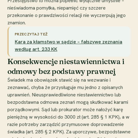
Przestępstwo to można popełnić wyłącznie umyślnie –
nieświadoma pomyłka, niepamięć czy szczere
przekonanie o prawdziwości relacji nie wyczerpują jego
znamion.
PRZECZYTAJ TEŻ
Kara za kłamstwo w sądzie – fałszywe zeznania
według art. 233 KK
Konsekwencje niestawiennictwa i
odmowy bez podstawy prawnej
Świadek ma obowiązek stawić się na wezwanie i
zeznawać, chyba że przysługuje mu jedno z opisanych
uprawnień. Nieusprawiedliwione niestawiennictwo lub
bezpodstawna odmowa zeznań mogą skutkować karami
porządkowymi. Sąd lub prokurator może nałożyć karę
pieniężną w wysokości do 3000 zł (art. 285 § 1 KPK), a w
razie potrzeby zarządzić przymusowe doprowadzenie
świadka (art. 285 § 2 KPK). Za uporczywe, bezpodstawne