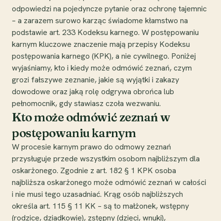
odpowiedzi na pojedyncze pytanie oraz ochronę tajemnic
– a zarazem surowo karząc świadome kłamstwo na
podstawie art. 233 Kodeksu karnego. W postępowaniu
karnym kluczowe znaczenie mają przepisy Kodeksu
postępowania karnego (KPK), a nie cywilnego. Poniżej
wyjaśniamy, kto i kiedy może odmówić zeznań, czym
grozi fałszywe zeznanie, jakie są wyjątki i zakazy
dowodowe oraz jaką rolę odgrywa obrońca lub
pełnomocnik, gdy stawiasz czoła wezwaniu.
Kto może odmówić zeznań w
postępowaniu karnym
W procesie karnym prawo do odmowy zeznań
przysługuje przede wszystkim osobom najbliższym dla
oskarżonego. Zgodnie z art. 182 § 1 KPK osoba
najbliższa oskarżonego może odmówić zeznań w całości
i nie musi tego uzasadniać. Krąg osób najbliższych
określa art. 115 § 11 KK – są to małżonek, wstępny
(rodzice, dziadkowie), zstępny (dzieci, wnuki),