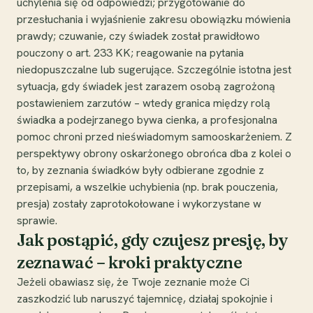
uchylenia się od odpowiedzi; przygotowanie do
przesłuchania i wyjaśnienie zakresu obowiązku mówienia
prawdy; czuwanie, czy świadek został prawidłowo
pouczony o art. 233 KK; reagowanie na pytania
niedopuszczalne lub sugerujące. Szczególnie istotna jest
sytuacja, gdy świadek jest zarazem osobą zagrożoną
postawieniem zarzutów – wtedy granica między rolą
świadka a podejrzanego bywa cienka, a profesjonalna
pomoc chroni przed nieświadomym samooskarżeniem. Z
perspektywy obrony oskarżonego obrońca dba z kolei o
to, by zeznania świadków były odbierane zgodnie z
przepisami, a wszelkie uchybienia (np. brak pouczenia,
presja) zostały zaprotokołowane i wykorzystane w
sprawie.
Jak postąpić, gdy czujesz presję, by
zeznawać – kroki praktyczne
Jeżeli obawiasz się, że Twoje zeznanie może Ci
zaszkodzić lub naruszyć tajemnicę, działaj spokojnie i