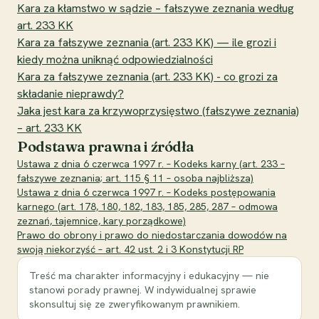
Kara za kłamstwo w sądzie – fałszywe zeznania według
art. 233 KK
Kara za fałszywe zeznania (art. 233 KK) — ile grozi i
kiedy można uniknąć odpowiedzialności
Kara za fałszywe zeznania (art. 233 KK) - co grozi za
składanie nieprawdy?
Jaka jest kara za krzywoprzysięstwo (fałszywe zeznania)
– art. 233 KK
Podstawa prawna i źródła
Ustawa z dnia 6 czerwca 1997 r. – Kodeks karny (art. 233 –
fałszywe zeznania; art. 115 § 11 – osoba najbliższa)
Ustawa z dnia 6 czerwca 1997 r. – Kodeks postępowania
karnego (art. 178, 180, 182, 183, 185, 285, 287 – odmowa
zeznań, tajemnice, kary porządkowe)
Prawo do obrony i prawo do niedostarczania dowodów na
swoją niekorzyść – art. 42 ust. 2 i 3 Konstytucji RP
Treść ma charakter informacyjny i edukacyjny — nie
stanowi porady prawnej. W indywidualnej sprawie
skonsultuj się ze zweryfikowanym prawnikiem.