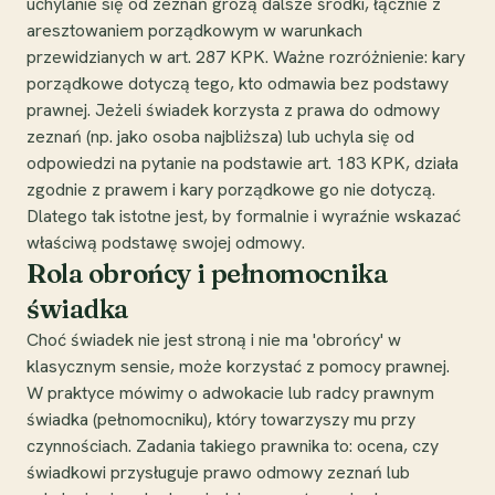
uchylanie się od zeznań grożą dalsze środki, łącznie z
aresztowaniem porządkowym w warunkach
przewidzianych w art. 287 KPK. Ważne rozróżnienie: kary
porządkowe dotyczą tego, kto odmawia bez podstawy
prawnej. Jeżeli świadek korzysta z prawa do odmowy
zeznań (np. jako osoba najbliższa) lub uchyla się od
odpowiedzi na pytanie na podstawie art. 183 KPK, działa
zgodnie z prawem i kary porządkowe go nie dotyczą.
Dlatego tak istotne jest, by formalnie i wyraźnie wskazać
właściwą podstawę swojej odmowy.
Rola obrońcy i pełnomocnika
świadka
Choć świadek nie jest stroną i nie ma 'obrońcy' w
klasycznym sensie, może korzystać z pomocy prawnej.
W praktyce mówimy o adwokacie lub radcy prawnym
świadka (pełnomocniku), który towarzyszy mu przy
czynnościach. Zadania takiego prawnika to: ocena, czy
świadkowi przysługuje prawo odmowy zeznań lub