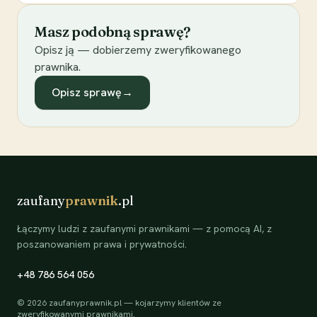
Masz podobną sprawę?
Opisz ją — dobierzemy zweryfikowanego
prawnika.
Opisz sprawę
→
zaufany
prawnik
.pl
Łączymy ludzi z zaufanymi prawnikami — z pomocą AI, z
poszanowaniem prawa i prywatności.
+48 786 564 056
©
2026
zaufanyprawnik.pl — kojarzymy klientów ze
zweryfikowanymi prawnikami.