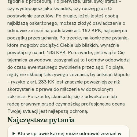
zgodnie z procedurą. Po pierwsze, ustal swój status –
czy występujesz jako świadek, czy raczej grozi Ci
postawienie zarzutów. Po drugie, jeżeli jesteś osobą
najbliższą oskarżonego, możesz złożyć oświadczenie o
odmowie zeznań na podstawie art. 182 KPK, najlepiej na
początku przesłuchania. Po trzecie, na konkretne pytanie,
które mogłoby obciążyć Ciebie lub bliskich, wyraźnie
powołaj się na art. 183 KPK. Po czwarte, jeśli wiąże Cię
tajemnica zawodowa, zasygnalizuj to i odmów odpowiedzi
do czasu ewentualnego zwolnienia przez sąd. Po piąte,
nigdy nie składaj fałszywego zeznania, by uniknąć kłopotu
– ryzyko z art. 233 KK jest znacznie poważniejsze niż
skorzystanie z prawa do milczenia w dozwolonym
zakresie. Po szóste, skonsultuj się z adwokatem lub
radcą prawnym przed czynnością; profesjonalna ocena
Twojej sytuacji jest najlepszą ochroną.
Najczęstsze pytania
Kto w sprawie karnej może odmówić zeznań w