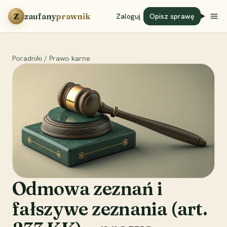
Przejdź do treści
Z
zaufany
prawnik
Zaloguj
Opisz sprawę
Poradniki
/
Prawo karne
Odmowa zeznań i
fałszywe zeznania (art.