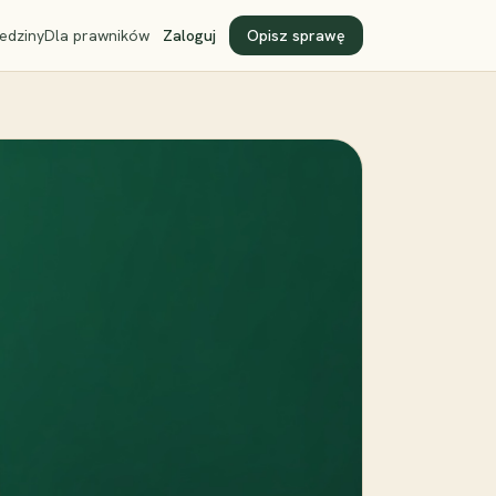
edziny
Dla prawników
Zaloguj
Opisz sprawę