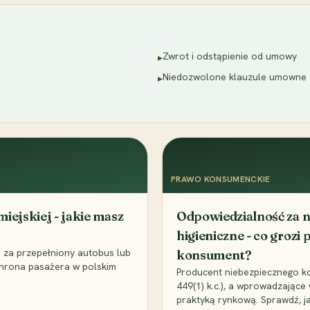
Zwrot i odstąpienie od umowy
▸
Niedozwolone klauzule umowne
▸
PRAWO KONSUMENCKIE
iejskiej - jakie masz
Odpowiedzialność za n
higieniczne - co grozi
za przepełniony autobus lub
konsument?
chrona pasażera w polskim
Producent niebezpiecznego ko
449(1) k.c.), a wprowadzając
praktyką rynkową. Sprawdź, j