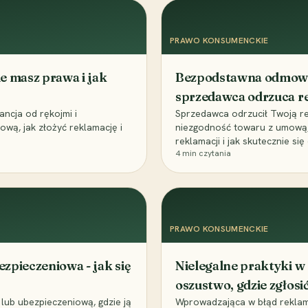
PRAWO KONSUMENCKIE
ie masz prawa i jak
Bezpodstawna odmowa r
sprzedawca odrzuca 
ncja od rękojmi i
Sprzedawca odrzucił Twoją re
wą, jak złożyć reklamację i
niezgodność towaru z umową,
reklamacji i jak skutecznie si
4
min czytania
PRAWO KONSUMENCKIE
ezpieczeniowa - jak się
Nielegalne praktyki w
oszustwo, gdzie zgłosi
lub ubezpieczeniową, gdzie ją
Wprowadzająca w błąd reklama