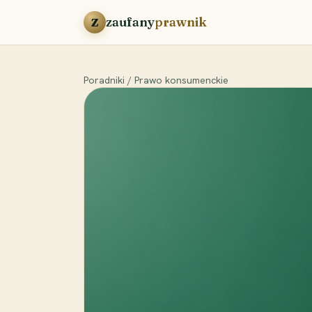
Przejdź do treści
zaufany
prawnik
Z
Poradniki
/
Prawo konsumenckie