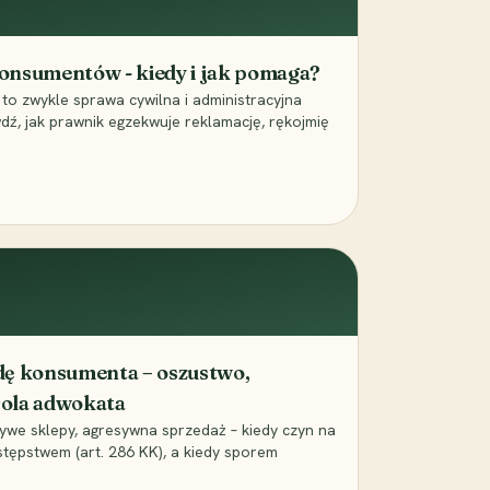
onsumentów - kiedy i jak pomaga?
o zwykle sprawa cywilna i administracyjna
wdź, jak prawnik egzekwuje reklamację, rękojmię
dę konsumenta – oszustwo,
 rola adwokata
we sklepy, agresywna sprzedaż – kiedy czyn na
tępstwem (art. 286 KK), a kiedy sporem