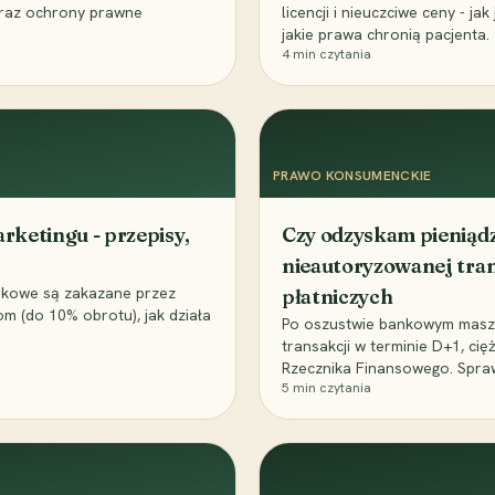
a oraz ochrony prawne
licencji i nieuczciwe ceny - ja
jakie prawa chronią pacjenta.
4
min czytania
PRAWO KONSUMENCKIE
rketingu - przepisy,
Czy odzyskam pieniąd
nieautoryzowanej tran
nkowe są zakazane przez
płatniczych
om (do 10% obrotu), jak działa
Po oszustwie bankowym masz
transakcji w terminie D+1, ci
Rzecznika Finansowego. Spraw
5
min czytania