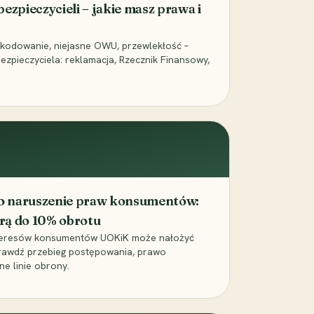
ezpieczycieli – jakie masz prawa i
kodowanie, niejasne OWU, przewlekłość –
zpieczyciela: reklamacja, Rzecznik Finansowy,
o naruszenie praw konsumentów:
arą do 10% obrotu
nteresów konsumentów UOKiK może nałożyć
prawdź przebieg postępowania, prawo
e linie obrony.