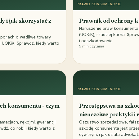
PRAWO KONSUMENCKIE
 i jak skorzystać z
Prawnik od ochrony k
Naruszenie praw konsumenta t
(UOKiK), rzadziej karna. Spra
porach o wadliwe towary,
i odszkodowanie.
 UOKiK. Sprawdź, kiedy warto
5
min czytania
PRAWO KONSUMENCKIE
ach konsumenta - czym
Przestępstwa na szko
nieuczciwe praktyki i
acjach, rękojmi, gwarancji,
Oszustwo sprzedażowe, fałszy
dź, co robi i kiedy warto z
szkodę konsumenta jest przes
cywilnym, i jak działa adwokat.