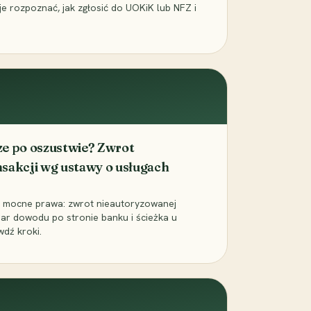
k je rozpoznać, jak zgłosić do UOKiK lub NFZ i
ze po oszustwie? Zwrot
sakcji wg ustawy o usługach
 mocne prawa: zwrot nieautoryzowanej
ężar dowodu po stronie banku i ścieżka u
dź kroki.