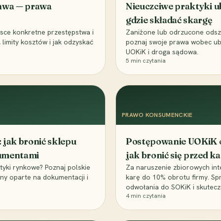
chwa — prawa
Nieuczciwe praktyki ub
gdzie składać skargę
olsce konkretne przestępstwa i
Zaniżone lub odrzucone odsz
limity kosztów i jak odzyskać
poznaj swoje prawa wobec ube
UOKiK i droga sądowa.
5
min czytania
PRAWO KONSUMENCKIE
 jak bronić sklepu
Postępowanie UOKiK 
sumentami
jak bronić się przed k
tyki rynkowe? Poznaj polskie
Za naruszenie zbiorowych i
ony oparte na dokumentacji i
karę do 10% obrotu firmy. S
odwołania do SOKiK i skuteczn
4
min czytania