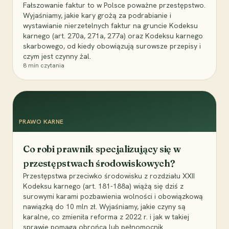
Fałszowanie faktur to w Polsce poważne przestępstwo.
Wyjaśniamy, jakie kary grożą za podrabianie i
wystawianie nierzetelnych faktur na gruncie Kodeksu
karnego (art. 270a, 271a, 277a) oraz Kodeksu karnego
skarbowego, od kiedy obowiązują surowsze przepisy i
czym jest czynny żal.
8
min czytania
PRAWO KARNE
Co robi prawnik specjalizujący się w
przestępstwach środowiskowych?
Przestępstwa przeciwko środowisku z rozdziału XXII
Kodeksu karnego (art. 181-188a) wiążą się dziś z
surowymi karami pozbawienia wolności i obowiązkową
nawiązką do 10 mln zł. Wyjaśniamy, jakie czyny są
karalne, co zmieniła reforma z 2022 r. i jak w takiej
sprawie pomaga obrońca lub pełnomocnik.