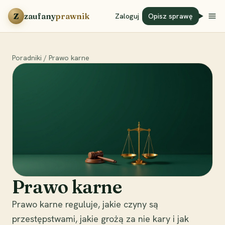
Przejdź do treści
Z
zaufany
prawnik
Zaloguj
Opisz sprawę
Poradniki
/
Prawo karne
Prawo karne
Prawo karne reguluje, jakie czyny są
przestępstwami, jakie grożą za nie kary i jak