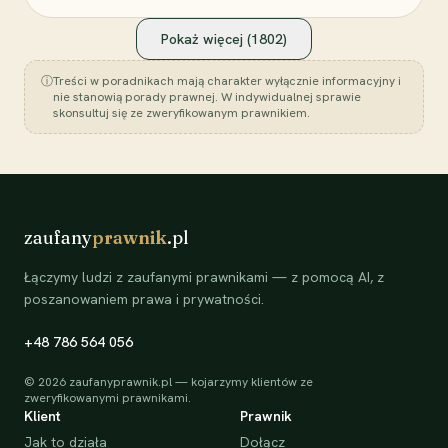
Pokaż więcej (
1802
)
ⓘ
Treści w poradnikach mają charakter wyłącznie informacyjny i
nie stanowią porady prawnej. W indywidualnej sprawie
skonsultuj się ze zweryfikowanym prawnikiem.
zaufany
prawnik
.pl
Łączymy ludzi z zaufanymi prawnikami — z pomocą AI, z
poszanowaniem prawa i prywatności.
+48 786 564 056
©
2026
zaufanyprawnik.pl — kojarzymy klientów ze
zweryfikowanymi prawnikami.
Klient
Prawnik
Jak to działa
Dołącz