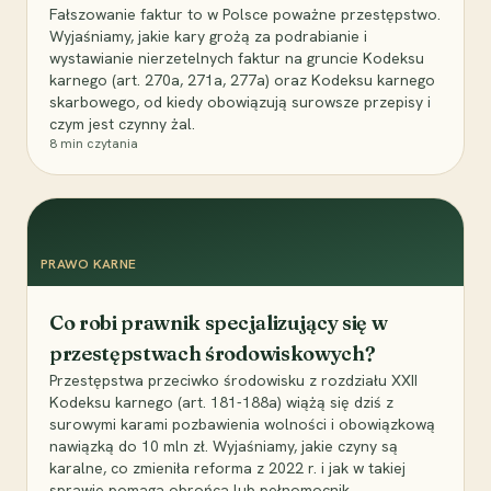
Fałszowanie faktur to w Polsce poważne przestępstwo.
Wyjaśniamy, jakie kary grożą za podrabianie i
wystawianie nierzetelnych faktur na gruncie Kodeksu
karnego (art. 270a, 271a, 277a) oraz Kodeksu karnego
skarbowego, od kiedy obowiązują surowsze przepisy i
czym jest czynny żal.
8
min czytania
PRAWO KARNE
Co robi prawnik specjalizujący się w
przestępstwach środowiskowych?
Przestępstwa przeciwko środowisku z rozdziału XXII
Kodeksu karnego (art. 181-188a) wiążą się dziś z
surowymi karami pozbawienia wolności i obowiązkową
nawiązką do 10 mln zł. Wyjaśniamy, jakie czyny są
karalne, co zmieniła reforma z 2022 r. i jak w takiej
sprawie pomaga obrońca lub pełnomocnik.