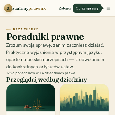
Przejdź do treści
Z
zaufany
prawnik
Zaloguj
Opisz sprawę
BAZA WIEDZY
Poradniki prawne
Zrozum swoją sprawę, zanim zaczniesz działać.
Praktyczne wyjaśnienia w przystępnym języku,
oparte na polskich przepisach — z odwołaniem
do konkretnych artykułów ustaw.
1826
poradników w
14
dziedzinach prawa
Przeglądaj według dziedziny