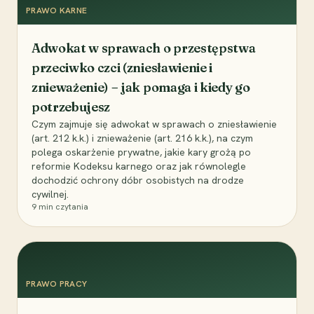
PRAWO KARNE
Adwokat w sprawach o przestępstwa
przeciwko czci (zniesławienie i
znieważenie) – jak pomaga i kiedy go
potrzebujesz
Czym zajmuje się adwokat w sprawach o zniesławienie
(art. 212 k.k.) i znieważenie (art. 216 k.k.), na czym
polega oskarżenie prywatne, jakie kary grożą po
reformie Kodeksu karnego oraz jak równolegle
dochodzić ochrony dóbr osobistych na drodze
cywilnej.
9
min czytania
PRAWO PRACY