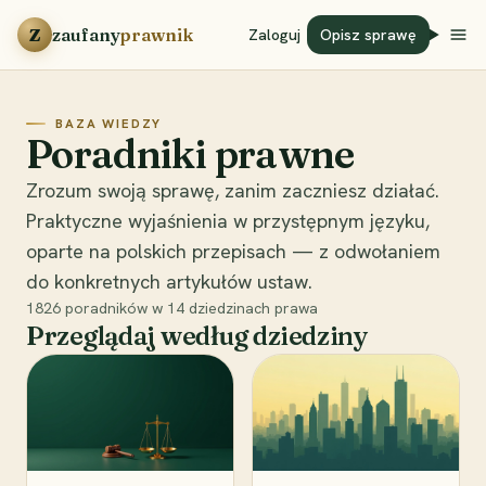
Przejdź do treści
Z
zaufany
prawnik
Zaloguj
Opisz sprawę
BAZA WIEDZY
Poradniki prawne
Zrozum swoją sprawę, zanim zaczniesz działać.
Praktyczne wyjaśnienia w przystępnym języku,
oparte na polskich przepisach — z odwołaniem
do konkretnych artykułów ustaw.
1826
poradników w
14
dziedzinach prawa
Przeglądaj według dziedziny