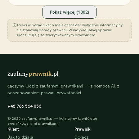
Pokaż więcej (
1802
)
ⓘ
Treści w poradnikach mają charakter wyłącznie informacyjny i
nie stanowią porady prawnej. W indywidualnej sprawie
skonsultuj się ze zweryfikowanym prawnikiem.
zaufany
prawnik
.pl
Łączymy ludzi z zaufanymi prawnikami — z pomocą AI, z
poszanowaniem prawa i prywatności.
+48 786 564 056
©
2026
zaufanyprawnik.pl — kojarzymy klientów ze
zweryfikowanymi prawnikami.
Klient
Prawnik
Jak to działa
Dołącz