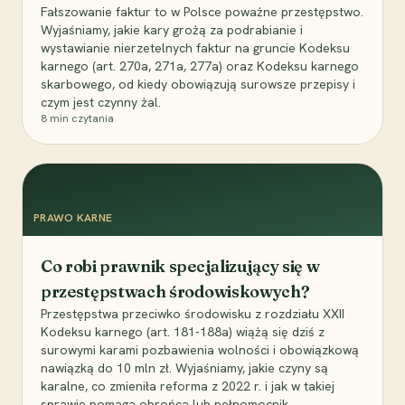
Fałszowanie faktur to w Polsce poważne przestępstwo.
Wyjaśniamy, jakie kary grożą za podrabianie i
wystawianie nierzetelnych faktur na gruncie Kodeksu
karnego (art. 270a, 271a, 277a) oraz Kodeksu karnego
skarbowego, od kiedy obowiązują surowsze przepisy i
czym jest czynny żal.
8
min czytania
PRAWO KARNE
Co robi prawnik specjalizujący się w
przestępstwach środowiskowych?
Przestępstwa przeciwko środowisku z rozdziału XXII
Kodeksu karnego (art. 181-188a) wiążą się dziś z
surowymi karami pozbawienia wolności i obowiązkową
nawiązką do 10 mln zł. Wyjaśniamy, jakie czyny są
karalne, co zmieniła reforma z 2022 r. i jak w takiej
sprawie pomaga obrońca lub pełnomocnik.