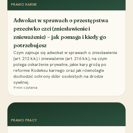
PRAWO KARNE
Adwokat w sprawach o przestępstwa
przeciwko czci (zniesławienie i
znieważenie) – jak pomaga i kiedy go
potrzebujesz
Czym zajmuje się adwokat w sprawach o zniesławienie
(art. 212 k.k.) i znieważenie (art. 216 k.k.), na czym
polega oskarżenie prywatne, jakie kary grożą po
reformie Kodeksu karnego oraz jak równolegle
dochodzić ochrony dóbr osobistych na drodze
cywilnej.
9
min czytania
PRAWO PRACY