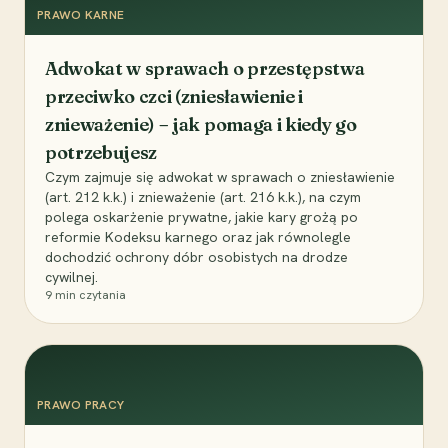
PRAWO KARNE
Adwokat w sprawach o przestępstwa
przeciwko czci (zniesławienie i
znieważenie) – jak pomaga i kiedy go
potrzebujesz
Czym zajmuje się adwokat w sprawach o zniesławienie
(art. 212 k.k.) i znieważenie (art. 216 k.k.), na czym
polega oskarżenie prywatne, jakie kary grożą po
reformie Kodeksu karnego oraz jak równolegle
dochodzić ochrony dóbr osobistych na drodze
cywilnej.
9
min czytania
PRAWO PRACY