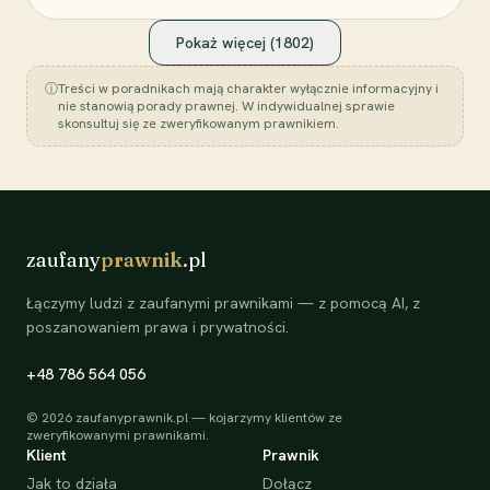
Pokaż więcej (
1802
)
ⓘ
Treści w poradnikach mają charakter wyłącznie informacyjny i
nie stanowią porady prawnej. W indywidualnej sprawie
skonsultuj się ze zweryfikowanym prawnikiem.
zaufany
prawnik
.pl
Łączymy ludzi z zaufanymi prawnikami — z pomocą AI, z
poszanowaniem prawa i prywatności.
+48 786 564 056
©
2026
zaufanyprawnik.pl — kojarzymy klientów ze
zweryfikowanymi prawnikami.
Klient
Prawnik
Jak to działa
Dołącz