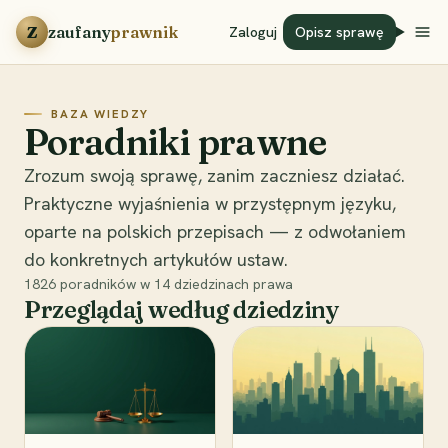
Przejdź do treści
Z
zaufany
prawnik
Zaloguj
Opisz sprawę
BAZA WIEDZY
Poradniki prawne
Zrozum swoją sprawę, zanim zaczniesz działać.
Praktyczne wyjaśnienia w przystępnym języku,
oparte na polskich przepisach — z odwołaniem
do konkretnych artykułów ustaw.
1826
poradników w
14
dziedzinach prawa
Przeglądaj według dziedziny