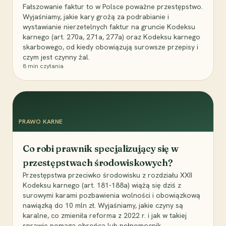
Fałszowanie faktur to w Polsce poważne przestępstwo.
Wyjaśniamy, jakie kary grożą za podrabianie i
wystawianie nierzetelnych faktur na gruncie Kodeksu
karnego (art. 270a, 271a, 277a) oraz Kodeksu karnego
skarbowego, od kiedy obowiązują surowsze przepisy i
czym jest czynny żal.
8
min czytania
PRAWO KARNE
Co robi prawnik specjalizujący się w
przestępstwach środowiskowych?
Przestępstwa przeciwko środowisku z rozdziału XXII
Kodeksu karnego (art. 181-188a) wiążą się dziś z
surowymi karami pozbawienia wolności i obowiązkową
nawiązką do 10 mln zł. Wyjaśniamy, jakie czyny są
karalne, co zmieniła reforma z 2022 r. i jak w takiej
sprawie pomaga obrońca lub pełnomocnik.