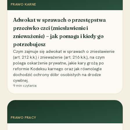
PRAWO KARNE
Adwokat w sprawach o przestępstwa
przeciwko czci (zniesławienie i
znieważenie) – jak pomaga i kiedy go
potrzebujesz
Czym zajmuje się adwokat w sprawach o zniesławienie
(art. 212 k.k.) i znieważenie (art. 216 k.k.), na czym
polega oskarżenie prywatne, jakie kary grożą po
reformie Kodeksu karnego oraz jak równolegle
dochodzić ochrony dóbr osobistych na drodze
cywilnej.
9
min czytania
PRAWO PRACY