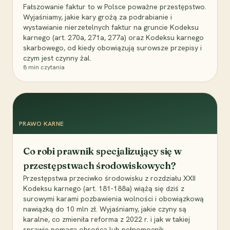
Fałszowanie faktur to w Polsce poważne przestępstwo.
Wyjaśniamy, jakie kary grożą za podrabianie i
wystawianie nierzetelnych faktur na gruncie Kodeksu
karnego (art. 270a, 271a, 277a) oraz Kodeksu karnego
skarbowego, od kiedy obowiązują surowsze przepisy i
czym jest czynny żal.
8
min czytania
PRAWO KARNE
Co robi prawnik specjalizujący się w
przestępstwach środowiskowych?
Przestępstwa przeciwko środowisku z rozdziału XXII
Kodeksu karnego (art. 181-188a) wiążą się dziś z
surowymi karami pozbawienia wolności i obowiązkową
nawiązką do 10 mln zł. Wyjaśniamy, jakie czyny są
karalne, co zmieniła reforma z 2022 r. i jak w takiej
sprawie pomaga obrońca lub pełnomocnik.