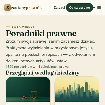
Przejdź do treści
Z
zaufany
prawnik
Zaloguj
Opisz sprawę
BAZA WIEDZY
Poradniki prawne
Zrozum swoją sprawę, zanim zaczniesz działać.
Praktyczne wyjaśnienia w przystępnym języku,
oparte na polskich przepisach — z odwołaniem
do konkretnych artykułów ustaw.
1826
poradników w
14
dziedzinach prawa
Przeglądaj według dziedziny