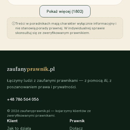
Pokaż więcej (
1802
)
ⓘ
Treści w poradnikach mają charakter wyłącznie informacyjny i
nie stanowią porady prawnej. W indywidualnej sprawie
skonsultuj się ze zweryfikowanym prawnikiem.
zaufany
prawnik
.pl
Łączymy ludzi z zaufanymi prawnikami — z pomocą AI, z
poszanowaniem prawa i prywatności.
+48 786 564 056
©
2026
zaufanyprawnik.pl — kojarzymy klientów ze
zweryfikowanymi prawnikami.
Klient
Prawnik
Jak to działa
Dołącz