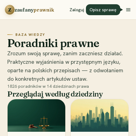
Przejdź do treści
Z
zaufany
prawnik
Zaloguj
Opisz sprawę
BAZA WIEDZY
Poradniki prawne
Zrozum swoją sprawę, zanim zaczniesz działać.
Praktyczne wyjaśnienia w przystępnym języku,
oparte na polskich przepisach — z odwołaniem
do konkretnych artykułów ustaw.
1826
poradników w
14
dziedzinach prawa
Przeglądaj według dziedziny