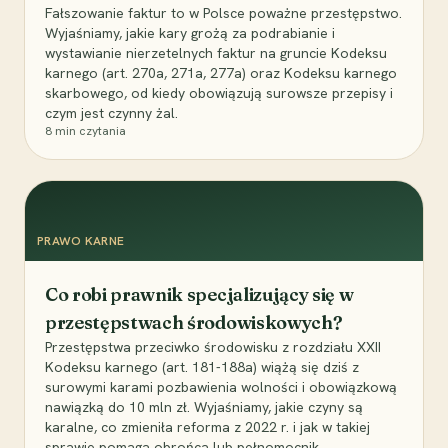
Fałszowanie faktur to w Polsce poważne przestępstwo.
Wyjaśniamy, jakie kary grożą za podrabianie i
wystawianie nierzetelnych faktur na gruncie Kodeksu
karnego (art. 270a, 271a, 277a) oraz Kodeksu karnego
skarbowego, od kiedy obowiązują surowsze przepisy i
czym jest czynny żal.
8
min czytania
PRAWO KARNE
Co robi prawnik specjalizujący się w
przestępstwach środowiskowych?
Przestępstwa przeciwko środowisku z rozdziału XXII
Kodeksu karnego (art. 181-188a) wiążą się dziś z
surowymi karami pozbawienia wolności i obowiązkową
nawiązką do 10 mln zł. Wyjaśniamy, jakie czyny są
karalne, co zmieniła reforma z 2022 r. i jak w takiej
sprawie pomaga obrońca lub pełnomocnik.