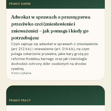
PRAWO KARNE
Adwokat w sprawach o przestępstwa
przeciwko czci (zniesławienie i
znieważenie) – jak pomaga i kiedy go
potrzebujesz
Czym zajmuje się adwokat w sprawach o zniesławienie
(art. 212 k.k.) i znieważenie (art. 216 k.k.), na czym
polega oskarżenie prywatne, jakie kary grożą po
reformie Kodeksu karnego oraz jak równolegle
dochodzić ochrony dóbr osobistych na drodze
cywilnej.
9
min czytania
PRAWO PRACY