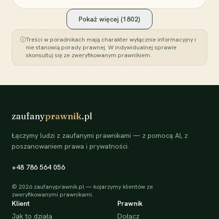
Pokaż więcej (
1802
)
ⓘ
Treści w poradnikach mają charakter wyłącznie informacyjny i
nie stanowią porady prawnej. W indywidualnej sprawie
skonsultuj się ze zweryfikowanym prawnikiem.
zaufany
prawnik
.pl
Łączymy ludzi z zaufanymi prawnikami — z pomocą AI, z
poszanowaniem prawa i prywatności.
+48 786 564 056
©
2026
zaufanyprawnik.pl — kojarzymy klientów ze
zweryfikowanymi prawnikami.
Klient
Prawnik
Jak to działa
Dołącz