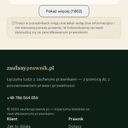
Pokaż więcej (
1802
)
ⓘ
Treści w poradnikach mają charakter wyłącznie informacyjny i
nie stanowią porady prawnej. W indywidualnej sprawie
skonsultuj się ze zweryfikowanym prawnikiem.
zaufany
prawnik
.pl
Łączymy ludzi z zaufanymi prawnikami — z pomocą AI, z
poszanowaniem prawa i prywatności.
+48 786 564 056
©
2026
zaufanyprawnik.pl — kojarzymy klientów ze
zweryfikowanymi prawnikami.
Klient
Prawnik
Jak to działa
Dołącz