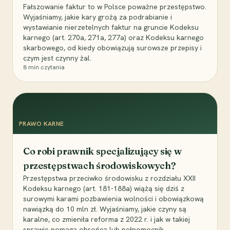
Fałszowanie faktur to w Polsce poważne przestępstwo.
Wyjaśniamy, jakie kary grożą za podrabianie i
wystawianie nierzetelnych faktur na gruncie Kodeksu
karnego (art. 270a, 271a, 277a) oraz Kodeksu karnego
skarbowego, od kiedy obowiązują surowsze przepisy i
czym jest czynny żal.
8
min czytania
PRAWO KARNE
Co robi prawnik specjalizujący się w
przestępstwach środowiskowych?
Przestępstwa przeciwko środowisku z rozdziału XXII
Kodeksu karnego (art. 181-188a) wiążą się dziś z
surowymi karami pozbawienia wolności i obowiązkową
nawiązką do 10 mln zł. Wyjaśniamy, jakie czyny są
karalne, co zmieniła reforma z 2022 r. i jak w takiej
sprawie pomaga obrońca lub pełnomocnik.