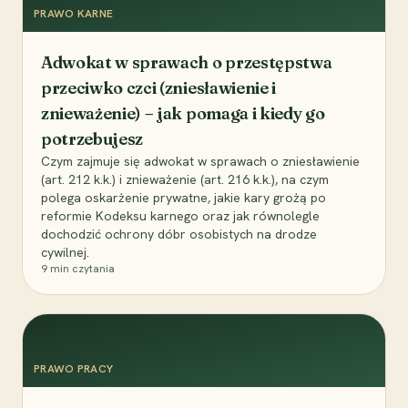
PRAWO KARNE
Adwokat w sprawach o przestępstwa
przeciwko czci (zniesławienie i
znieważenie) – jak pomaga i kiedy go
potrzebujesz
Czym zajmuje się adwokat w sprawach o zniesławienie
(art. 212 k.k.) i znieważenie (art. 216 k.k.), na czym
polega oskarżenie prywatne, jakie kary grożą po
reformie Kodeksu karnego oraz jak równolegle
dochodzić ochrony dóbr osobistych na drodze
cywilnej.
9
min czytania
PRAWO PRACY