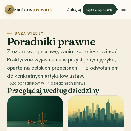
Przejdź do treści
Z
zaufany
prawnik
Zaloguj
Opisz sprawę
BAZA WIEDZY
Poradniki prawne
Zrozum swoją sprawę, zanim zaczniesz działać.
Praktyczne wyjaśnienia w przystępnym języku,
oparte na polskich przepisach — z odwołaniem
do konkretnych artykułów ustaw.
1826
poradników w
14
dziedzinach prawa
Przeglądaj według dziedziny