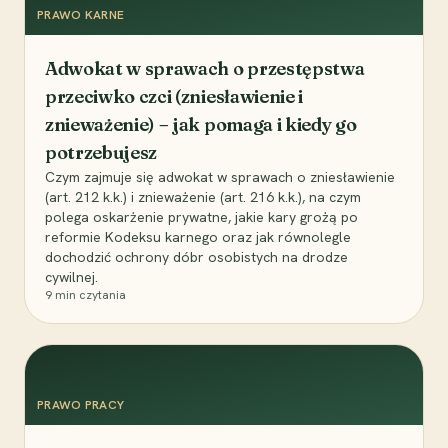
PRAWO KARNE
Adwokat w sprawach o przestępstwa
przeciwko czci (zniesławienie i
znieważenie) – jak pomaga i kiedy go
potrzebujesz
Czym zajmuje się adwokat w sprawach o zniesławienie
(art. 212 k.k.) i znieważenie (art. 216 k.k.), na czym
polega oskarżenie prywatne, jakie kary grożą po
reformie Kodeksu karnego oraz jak równolegle
dochodzić ochrony dóbr osobistych na drodze
cywilnej.
9
min czytania
PRAWO PRACY