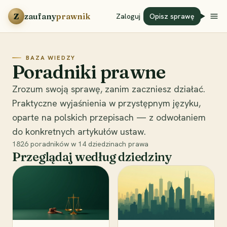
Przejdź do treści
Z
zaufany
prawnik
Zaloguj
Opisz sprawę
BAZA WIEDZY
Poradniki prawne
Zrozum swoją sprawę, zanim zaczniesz działać.
Praktyczne wyjaśnienia w przystępnym języku,
oparte na polskich przepisach — z odwołaniem
do konkretnych artykułów ustaw.
1826
poradników w
14
dziedzinach prawa
Przeglądaj według dziedziny