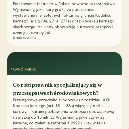
Fałszowanie faktur to w Polsce poważne przestępstwo.
Wyjaśniamy, jakie kary grożą za podrabianie i
wystawianie nierzetelnych faktur na gruncie Kodeksu
karnego (art. 270a, 271a, 277a) oraz Kodeksu karnego
skarbowego, od kiedy obowiązują surowsze przepisy i
czym jest czynny żal.
8
min czytania
PRAWO KARNE
Co robi prawnik specjalizujący się w
przestępstwach środowiskowych?
Przestępstwa przeciwko środowisku z rozdziału XXII
Kodeksu karnego (art. 181-188a) wiążą się dziś z
surowymi karami pozbawienia wolności i obowiązkową
nawiązką do 10 mln zł. Wyjaśniamy, jakie czyny są
karalne, co zmieniła reforma z 2022 r. i jak w takiej
sprawie pomaga obrońca lub pełnomocnik.