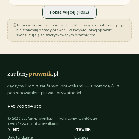
Pokaż więcej (
1802
)
ⓘ
Treści w poradnikach mają charakter wyłącznie informacyjny i
nie stanowią porady prawnej. W indywidualnej sprawie
skonsultuj się ze zweryfikowanym prawnikiem.
zaufany
prawnik
.pl
Łączymy ludzi z zaufanymi prawnikami — z pomocą AI, z
poszanowaniem prawa i prywatności.
+48 786 564 056
©
2026
zaufanyprawnik.pl — kojarzymy klientów ze
zweryfikowanymi prawnikami.
Klient
Prawnik
Jak to działa
Dołącz