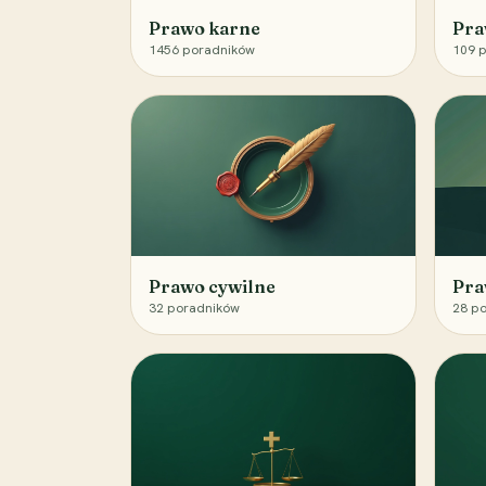
Prawo karne
Pra
1456
poradników
109
p
Prawo cywilne
Pra
32
poradników
28
po