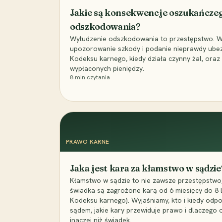
Jakie są konsekwencje oszukańcze
odszkodowania?
Wyłudzenie odszkodowania to przestępstwo. Wyj
upozorowanie szkody i podanie nieprawdy ubezpi
Kodeksu karnego, kiedy działa czynny żal, ora
wypłaconych pieniędzy.
8
min czytania
PRAWO KARNE
Jaka jest kara za kłamstwo w sądzie
Kłamstwo w sądzie to nie zawsze przestępstwo,
świadka są zagrożone karą od 6 miesięcy do 8 la
Kodeksu karnego). Wyjaśniamy, kto i kiedy odp
sądem, jakie kary przewiduje prawo i dlaczego
inaczej niż świadek.