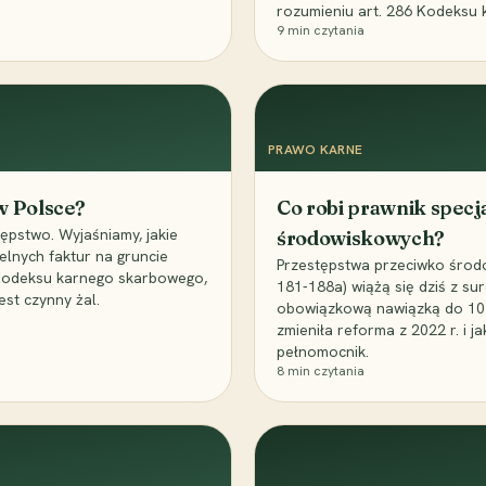
rozumieniu art. 286 Kodeksu 
9
min czytania
PRAWO KARNE
 w Polsce?
Co robi prawnik specj
ępstwo. Wyjaśniamy, jakie
środowiskowych?
elnych faktur na gruncie
Przestępstwa przeciwko środo
 Kodeksu karnego skarbowego,
181-188a) wiążą się dziś z su
est czynny żal.
obowiązkową nawiązką do 10 m
zmieniła reforma z 2022 r. i 
pełnomocnik.
8
min czytania