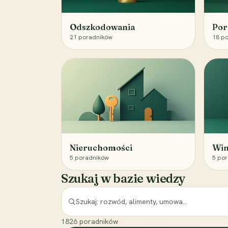
Odszkodowania
Por
21
poradników
18
po
Nieruchomości
Win
5
poradników
5
por
Szukaj w bazie wiedzy
1826
poradników