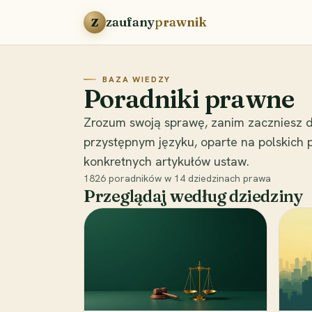
Przejdź do treści
zaufany
prawnik
Z
BAZA WIEDZY
Poradniki prawne
Zrozum swoją sprawę, zanim zaczniesz d
przystępnym języku, oparte na polskich
konkretnych artykułów ustaw.
1826
poradników w
14
dziedzinach prawa
Przeglądaj według dziedziny