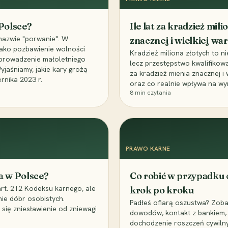
 Polsce?
Ile lat za kradzież mil
nazwie "porwanie". W
znacznej i wielkiej war
 jako pozbawienie wolności
Kradzież miliona złotych to n
, uprowadzenie małoletniego
lecz przestępstwo kwalifikowa
Wyjaśniamy, jakie kary grożą
za kradzież mienia znacznej i
rnika 2023 r.
oraz co realnie wpływa na wy
8
min czytania
PRAWO KARNE
a w Polsce?
Co robić w przypadku
art. 212 Kodeksu karnego, ale
krok po kroku
nie dóbr osobistych.
Padłeś ofiarą oszustwa? Zobac
 się zniesławienie od zniewagi
dowodów, kontakt z bankiem, 
dochodzenie roszczeń cywilny