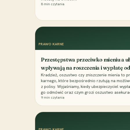
8
min czytania
PRAWO KARNE
Przestępstwa przeciwko mieniu a ub
wpływają na roszczenia i wypłatę 
Kradzież, oszustwo czy zniszczenie mienia to 
karnego, które bezpośrednio rzutują na możli
z polisy. Wyjaśniamy, kiedy ubezpieczyciel wypł
go odmówić oraz czym grozi oszustwo asekuracyj
9
min czytania
PRAWO KARNE