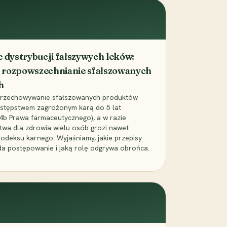
dystrybucji fałszywych leków:
 rozpowszechnianie sfałszowanych
h
 przechowywanie sfałszowanych produktów
zestępstwem zagrożonym karą do 5 lat
24b Prawa farmaceutycznego), a w razie
wa dla zdrowia wielu osób grozi nawet
Kodeksu karnego. Wyjaśniamy, jakie przepisy
da postępowanie i jaką rolę odgrywa obrońca.