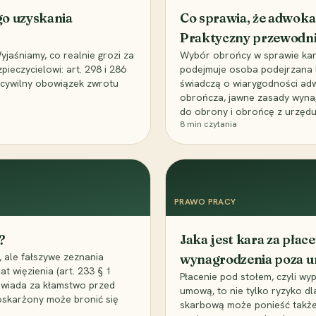
go uzyskania
Co sprawia, że adwoka
Praktyczny przewodn
aśniamy, co realnie grozi za
Wybór obrońcy w sprawie karne
eczycielowi: art. 298 i 286
podejmuje osoba podejrzana l
z cywilny obowiązek zwrotu
świadczą o wiarygodności ad
obrończa, jawne zasady wyna
do obrony i obrońcę z urzędu
8
min czytania
PRAWO PRACY
?
Jaka jest kara za pła
 ale fałszywe zeznania
wynagrodzenia poza 
t więzienia (art. 233 § 1
Płacenie pod stołem, czyli wyp
owiada za kłamstwo przed
umową, to nie tylko ryzyko d
 oskarżony może bronić się
skarbową może ponieść także 