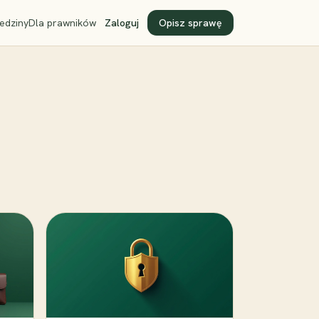
edziny
Dla prawników
Zaloguj
Opisz sprawę