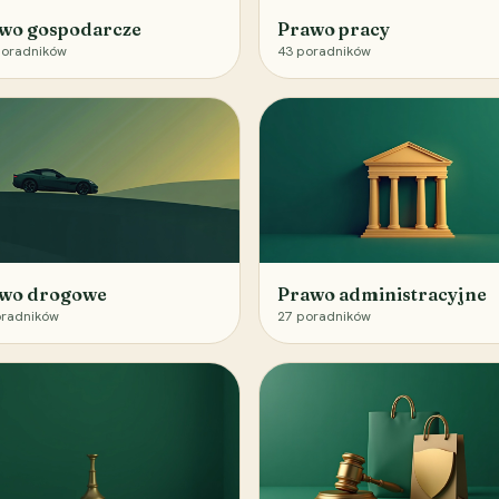
wo gospodarcze
Prawo pracy
oradników
43
poradników
wo drogowe
Prawo administracyjne
radników
27
poradników