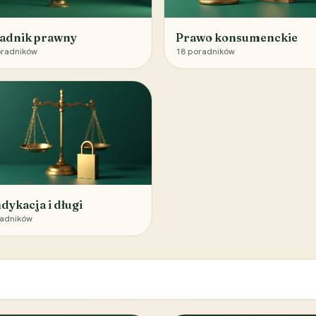
adnik prawny
Prawo konsumenckie
radników
18
poradników
dykacja i długi
adników