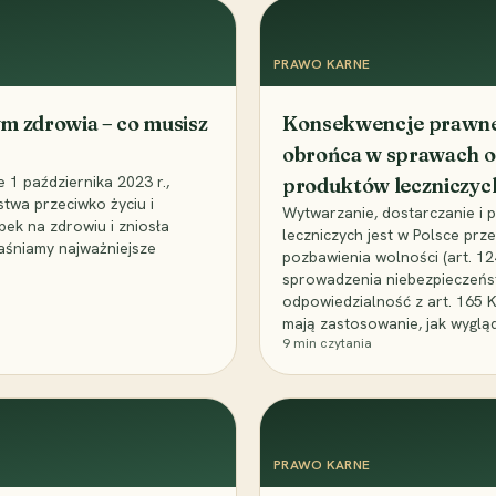
PRAWO KARNE
m zdrowia – co musisz
Konsekwencje prawne 
obrońca w sprawach o
1 października 2023 r.,
produktów leczniczyc
stwa przeciwko życiu i
Wytwarzanie, dostarczanie i
bek na zdrowiu i zniosła
leczniczych jest w Polsce pr
aśniamy najważniejsze
pozbawienia wolności (art. 1
sprowadzenia niebezpieczeńst
odpowiedzialność z art. 165 
mają zastosowanie, jak wyglą
9
min czytania
PRAWO KARNE