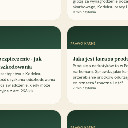
grożą za wynagrodzenie poz
skarbowego, Kodeksu pracy i
8
min czytania
PRAWO KARNE
ezpieczenie - jak
Jaka jest kara za pro
Produkcja narkotyków to w Po
odszkodowania
narkomanii. Sprawdź, jakie ka
przestępstwa z Kodeksu
przerabianie środków odurza
wość uzyskania odszkodowania
co oznacza "znaczna ilość".
aca świadczenie, kiedy może
7
min czytania
ne z art. 298 k.k.
PRAWO KARNE