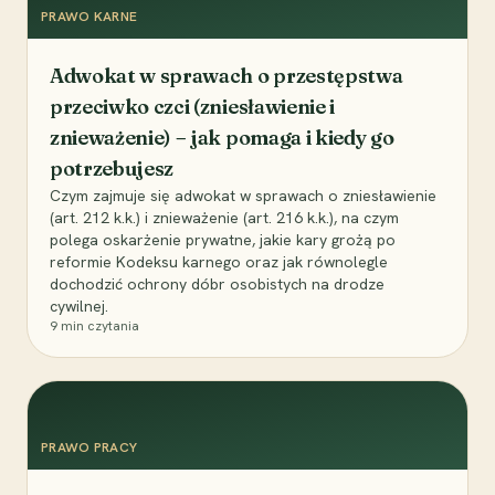
PRAWO KARNE
Adwokat w sprawach o przestępstwa
przeciwko czci (zniesławienie i
znieważenie) – jak pomaga i kiedy go
potrzebujesz
Czym zajmuje się adwokat w sprawach o zniesławienie
(art. 212 k.k.) i znieważenie (art. 216 k.k.), na czym
polega oskarżenie prywatne, jakie kary grożą po
reformie Kodeksu karnego oraz jak równolegle
dochodzić ochrony dóbr osobistych na drodze
cywilnej.
9
min czytania
PRAWO PRACY