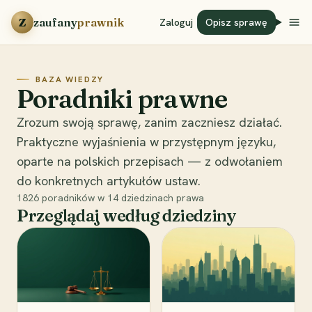
Przejdź do treści
Z
zaufany
prawnik
Zaloguj
Opisz sprawę
BAZA WIEDZY
Poradniki prawne
Zrozum swoją sprawę, zanim zaczniesz działać.
Praktyczne wyjaśnienia w przystępnym języku,
oparte na polskich przepisach — z odwołaniem
do konkretnych artykułów ustaw.
1826
poradników w
14
dziedzinach prawa
Przeglądaj według dziedziny