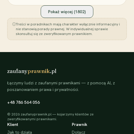
Pokaż więcej (
1802
)
ⓘ
Treści w poradnikach mają charakter wyłącznie informacyjny i
nie stanowią porady prawnej. W indywidualnej sprawie
skonsultuj się ze zweryfikowanym prawnikiem.
zaufany
prawnik
.pl
Łączymy ludzi z zaufanymi prawnikami — z pomocą AI, z
poszanowaniem prawa i prywatności.
+48 786 564 056
©
2026
zaufanyprawnik.pl — kojarzymy klientów ze
zweryfikowanymi prawnikami.
Klient
Prawnik
Jak to działa
Dołącz