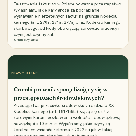
Fałszowanie faktur to w Polsce poważne przestępstwo.
Wyjaśniamy, jakie kary grożą za podrabianie i
wystawianie nierzetelnych faktur na gruncie Kodeksu
karnego (art. 270a, 271a, 277a) oraz Kodeksu karnego
skarbowego, od kiedy obowiązują surowsze przepisy i
czym jest czynny żal.
8
min czytania
PRAWO KARNE
Co robi prawnik specjalizujący się w
przestępstwach środowiskowych?
Przestępstwa przeciwko środowisku z rozdziału XXII
Kodeksu karnego (art. 181-188a) wiążą się dziś z
surowymi karami pozbawienia wolności i obowiązkową
nawiązką do 10 mln zł. Wyjaśniamy, jakie czyny są
karalne, co zmieniła reforma z 2022 r. i jak w takiej
sprawie pomaga obrońca lub pełnomocnik.