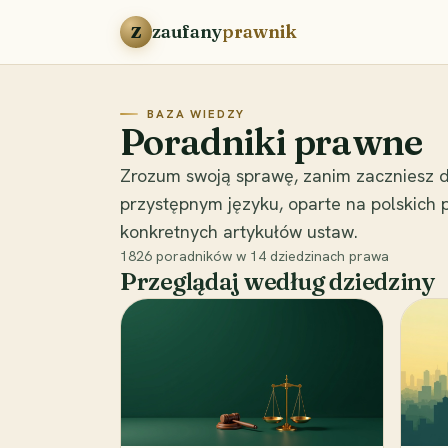
Przejdź do treści
zaufany
prawnik
Z
BAZA WIEDZY
Poradniki prawne
Zrozum swoją sprawę, zanim zaczniesz d
przystępnym języku, oparte na polskich
konkretnych artykułów ustaw.
1826
poradników w
14
dziedzinach prawa
Przeglądaj według dziedziny