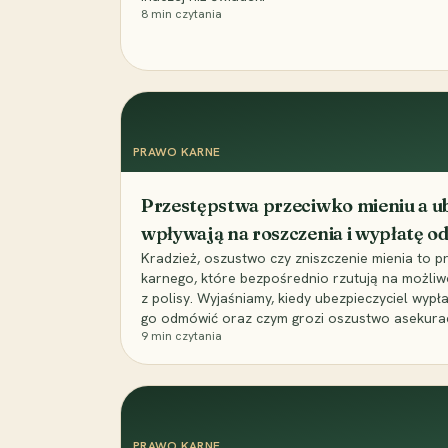
8
min czytania
PRAWO KARNE
Przestępstwa przeciwko mieniu a ub
wpływają na roszczenia i wypłatę 
Kradzież, oszustwo czy zniszczenie mienia to 
karnego, które bezpośrednio rzutują na możli
z polisy. Wyjaśniamy, kiedy ubezpieczyciel wypł
go odmówić oraz czym grozi oszustwo asekuracyj
9
min czytania
PRAWO KARNE