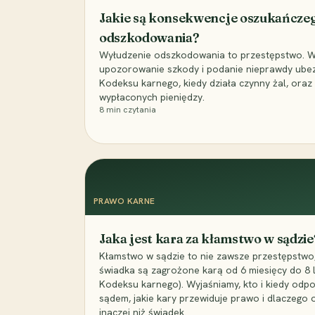
Jakie są konsekwencje oszukańcze
odszkodowania?
Wyłudzenie odszkodowania to przestępstwo. Wyj
upozorowanie szkody i podanie nieprawdy ubezpi
Kodeksu karnego, kiedy działa czynny żal, ora
wypłaconych pieniędzy.
8
min czytania
PRAWO KARNE
Jaka jest kara za kłamstwo w sądzie
Kłamstwo w sądzie to nie zawsze przestępstwo,
świadka są zagrożone karą od 6 miesięcy do 8 la
Kodeksu karnego). Wyjaśniamy, kto i kiedy odp
sądem, jakie kary przewiduje prawo i dlaczego
inaczej niż świadek.