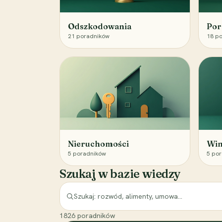
Odszkodowania
Por
21
poradników
18
po
Nieruchomości
Win
5
poradników
5
por
Szukaj w bazie wiedzy
1826
poradników