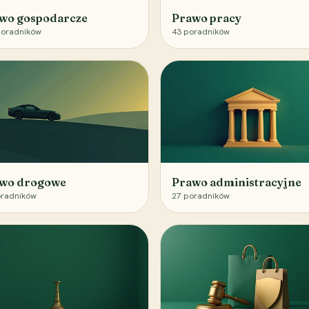
wo gospodarcze
Prawo pracy
oradników
43
poradników
wo drogowe
Prawo administracyjne
radników
27
poradników