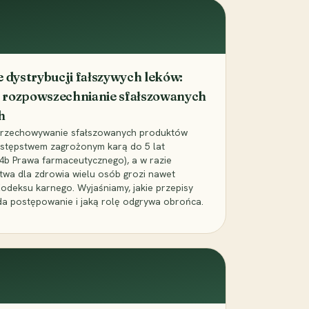
dystrybucji fałszywych leków:
 rozpowszechnianie sfałszowanych
h
 przechowywanie sfałszowanych produktów
zestępstwem zagrożonym karą do 5 lat
24b Prawa farmaceutycznego), a w razie
wa dla zdrowia wielu osób grozi nawet
Kodeksu karnego. Wyjaśniamy, jakie przepisy
da postępowanie i jaką rolę odgrywa obrońca.