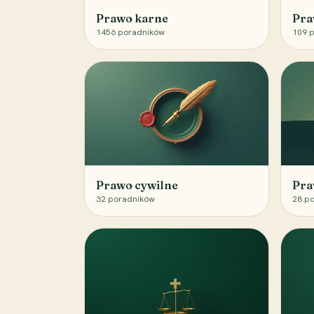
Prawo karne
Pra
1456
poradników
109
p
Prawo cywilne
Pra
32
poradników
28
po