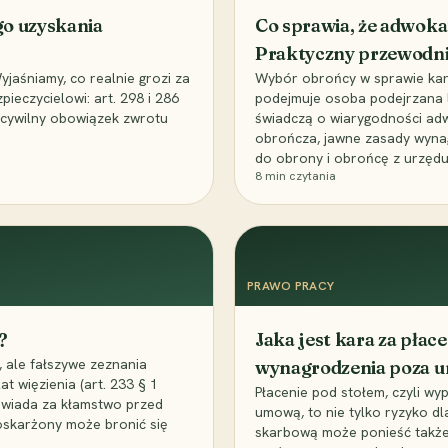
go uzyskania
Co sprawia, że adwoka
Praktyczny przewodn
aśniamy, co realnie grozi za
Wybór obrońcy w sprawie karne
eczycielowi: art. 298 i 286
podejmuje osoba podejrzana l
z cywilny obowiązek zwrotu
świadczą o wiarygodności ad
obrończa, jawne zasady wyna
do obrony i obrońcę z urzędu
8
min czytania
PRAWO PRACY
?
Jaka jest kara za pła
 ale fałszywe zeznania
wynagrodzenia poza 
t więzienia (art. 233 § 1
Płacenie pod stołem, czyli wyp
owiada za kłamstwo przed
umową, to nie tylko ryzyko d
 oskarżony może bronić się
skarbową może ponieść także 