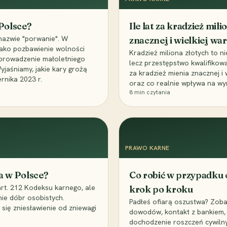
 Polsce?
Ile lat za kradzież mil
nazwie "porwanie". W
znacznej i wielkiej war
 jako pozbawienie wolności
Kradzież miliona złotych to n
, uprowadzenie małoletniego
lecz przestępstwo kwalifikowa
Wyjaśniamy, jakie kary grożą
za kradzież mienia znacznej i
rnika 2023 r.
oraz co realnie wpływa na wy
8
min czytania
PRAWO KARNE
a w Polsce?
Co robić w przypadku
art. 212 Kodeksu karnego, ale
krok po kroku
nie dóbr osobistych.
Padłeś ofiarą oszustwa? Zobac
 się zniesławienie od zniewagi
dowodów, kontakt z bankiem, 
dochodzenie roszczeń cywilny