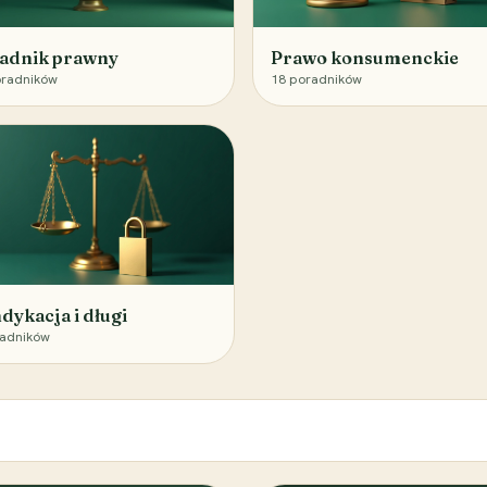
adnik prawny
Prawo konsumenckie
radników
18
poradników
dykacja i długi
adników