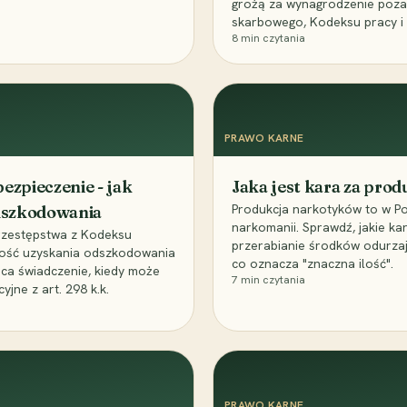
grożą za wynagrodzenie poz
skarbowego, Kodeksu pracy i
8
min czytania
PRAWO KARNE
ezpieczenie - jak
Jaka jest kara za pro
Produkcja narkotyków to w Po
odszkodowania
narkomanii. Sprawdź, jakie ka
przestępstwa z Kodeksu
przerabianie środków odurza
wość uzyskania odszkodowania
co oznacza "znaczna ilość".
aca świadczenie, kiedy może
7
min czytania
ne z art. 298 k.k.
PRAWO KARNE