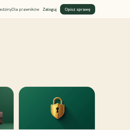
edziny
Dla prawników
Zaloguj
Opisz sprawę