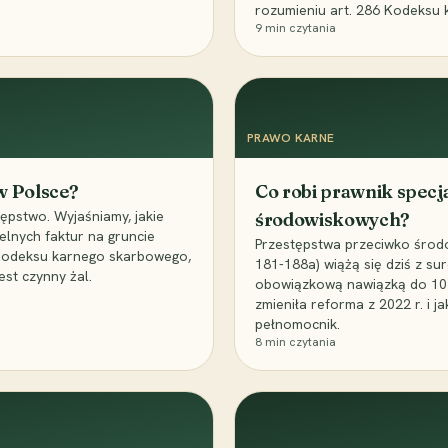
rozumieniu art. 286 Kodeksu 
9
min czytania
PRAWO KARNE
 w Polsce?
Co robi prawnik specj
ępstwo. Wyjaśniamy, jakie
środowiskowych?
elnych faktur na gruncie
Przestępstwa przeciwko środo
 Kodeksu karnego skarbowego,
181-188a) wiążą się dziś z su
est czynny żal.
obowiązkową nawiązką do 10 m
zmieniła reforma z 2022 r. i 
pełnomocnik.
8
min czytania