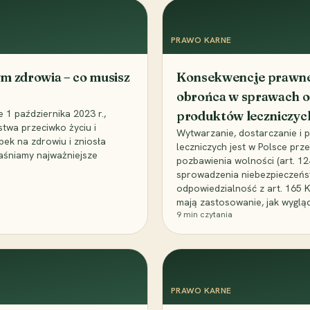
PRAWO KARNE
m zdrowia – co musisz
Konsekwencje prawne 
obrońca w sprawach o
1 października 2023 r.,
produktów leczniczyc
stwa przeciwko życiu i
Wytwarzanie, dostarczanie i
bek na zdrowiu i zniosła
leczniczych jest w Polsce pr
aśniamy najważniejsze
pozbawienia wolności (art. 1
sprowadzenia niebezpieczeńst
odpowiedzialność z art. 165 
mają zastosowanie, jak wyglą
9
min czytania
PRAWO KARNE