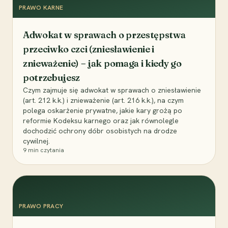
PRAWO KARNE
Adwokat w sprawach o przestępstwa
przeciwko czci (zniesławienie i
znieważenie) – jak pomaga i kiedy go
potrzebujesz
Czym zajmuje się adwokat w sprawach o zniesławienie
(art. 212 k.k.) i znieważenie (art. 216 k.k.), na czym
polega oskarżenie prywatne, jakie kary grożą po
reformie Kodeksu karnego oraz jak równolegle
dochodzić ochrony dóbr osobistych na drodze
cywilnej.
9
min czytania
PRAWO PRACY