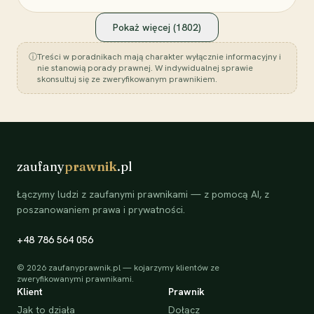
Pokaż więcej (
1802
)
ⓘ
Treści w poradnikach mają charakter wyłącznie informacyjny i
nie stanowią porady prawnej. W indywidualnej sprawie
skonsultuj się ze zweryfikowanym prawnikiem.
zaufany
prawnik
.pl
Łączymy ludzi z zaufanymi prawnikami — z pomocą AI, z
poszanowaniem prawa i prywatności.
+48 786 564 056
©
2026
zaufanyprawnik.pl — kojarzymy klientów ze
zweryfikowanymi prawnikami.
Klient
Prawnik
Jak to działa
Dołącz