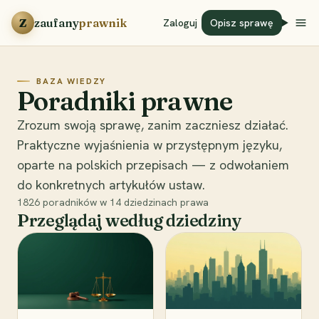
Przejdź do treści
Z
zaufany
prawnik
Zaloguj
Opisz sprawę
BAZA WIEDZY
Poradniki prawne
Zrozum swoją sprawę, zanim zaczniesz działać.
Praktyczne wyjaśnienia w przystępnym języku,
oparte na polskich przepisach — z odwołaniem
do konkretnych artykułów ustaw.
1826
poradników w
14
dziedzinach prawa
Przeglądaj według dziedziny