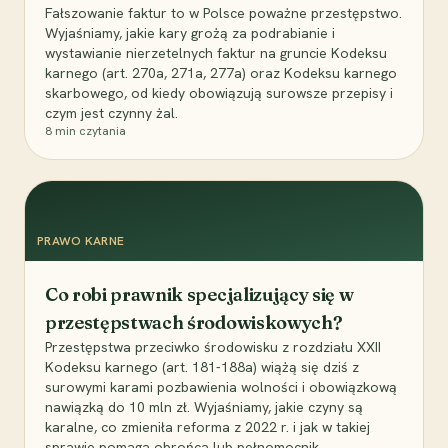
Fałszowanie faktur to w Polsce poważne przestępstwo.
Wyjaśniamy, jakie kary grożą za podrabianie i
wystawianie nierzetelnych faktur na gruncie Kodeksu
karnego (art. 270a, 271a, 277a) oraz Kodeksu karnego
skarbowego, od kiedy obowiązują surowsze przepisy i
czym jest czynny żal.
8
min czytania
PRAWO KARNE
Co robi prawnik specjalizujący się w
przestępstwach środowiskowych?
Przestępstwa przeciwko środowisku z rozdziału XXII
Kodeksu karnego (art. 181-188a) wiążą się dziś z
surowymi karami pozbawienia wolności i obowiązkową
nawiązką do 10 mln zł. Wyjaśniamy, jakie czyny są
karalne, co zmieniła reforma z 2022 r. i jak w takiej
sprawie pomaga obrońca lub pełnomocnik.