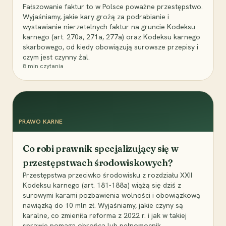
Fałszowanie faktur to w Polsce poważne przestępstwo.
Wyjaśniamy, jakie kary grożą za podrabianie i
wystawianie nierzetelnych faktur na gruncie Kodeksu
karnego (art. 270a, 271a, 277a) oraz Kodeksu karnego
skarbowego, od kiedy obowiązują surowsze przepisy i
czym jest czynny żal.
8
min czytania
PRAWO KARNE
Co robi prawnik specjalizujący się w
przestępstwach środowiskowych?
Przestępstwa przeciwko środowisku z rozdziału XXII
Kodeksu karnego (art. 181-188a) wiążą się dziś z
surowymi karami pozbawienia wolności i obowiązkową
nawiązką do 10 mln zł. Wyjaśniamy, jakie czyny są
karalne, co zmieniła reforma z 2022 r. i jak w takiej
sprawie pomaga obrońca lub pełnomocnik.