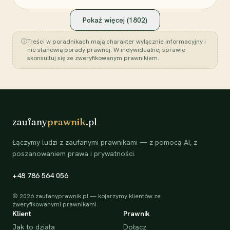
Pokaż więcej (
1802
)
ⓘ
Treści w poradnikach mają charakter wyłącznie informacyjny i
nie stanowią porady prawnej. W indywidualnej sprawie
skonsultuj się ze zweryfikowanym prawnikiem.
zaufany
prawnik
.pl
Łączymy ludzi z zaufanymi prawnikami — z pomocą AI, z
poszanowaniem prawa i prywatności.
+48 786 564 056
©
2026
zaufanyprawnik.pl — kojarzymy klientów ze
zweryfikowanymi prawnikami.
Klient
Prawnik
Jak to działa
Dołącz