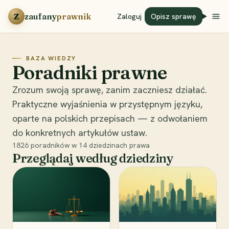
Przejdź do treści
Z
zaufany
prawnik
Zaloguj
Opisz sprawę
BAZA WIEDZY
Poradniki prawne
Zrozum swoją sprawę, zanim zaczniesz działać.
Praktyczne wyjaśnienia w przystępnym języku,
oparte na polskich przepisach — z odwołaniem
do konkretnych artykułów ustaw.
1826
poradników w
14
dziedzinach prawa
Przeglądaj według dziedziny