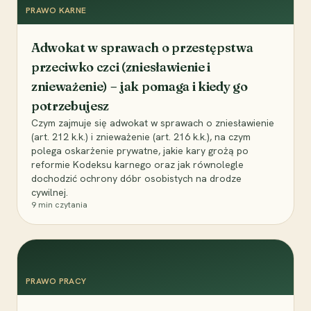
PRAWO KARNE
Adwokat w sprawach o przestępstwa
przeciwko czci (zniesławienie i
znieważenie) – jak pomaga i kiedy go
potrzebujesz
Czym zajmuje się adwokat w sprawach o zniesławienie
(art. 212 k.k.) i znieważenie (art. 216 k.k.), na czym
polega oskarżenie prywatne, jakie kary grożą po
reformie Kodeksu karnego oraz jak równolegle
dochodzić ochrony dóbr osobistych na drodze
cywilnej.
9
min czytania
PRAWO PRACY