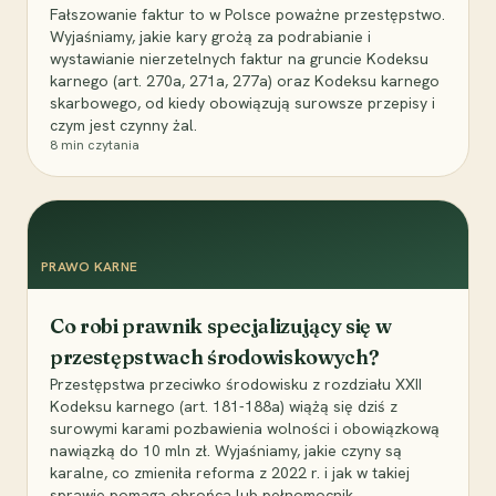
Fałszowanie faktur to w Polsce poważne przestępstwo.
Wyjaśniamy, jakie kary grożą za podrabianie i
wystawianie nierzetelnych faktur na gruncie Kodeksu
karnego (art. 270a, 271a, 277a) oraz Kodeksu karnego
skarbowego, od kiedy obowiązują surowsze przepisy i
czym jest czynny żal.
8
min czytania
PRAWO KARNE
Co robi prawnik specjalizujący się w
przestępstwach środowiskowych?
Przestępstwa przeciwko środowisku z rozdziału XXII
Kodeksu karnego (art. 181-188a) wiążą się dziś z
surowymi karami pozbawienia wolności i obowiązkową
nawiązką do 10 mln zł. Wyjaśniamy, jakie czyny są
karalne, co zmieniła reforma z 2022 r. i jak w takiej
sprawie pomaga obrońca lub pełnomocnik.