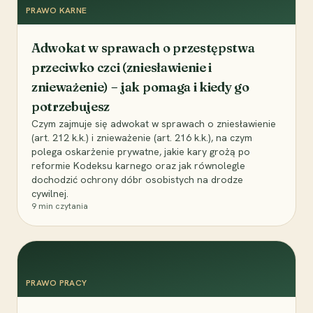
PRAWO KARNE
Adwokat w sprawach o przestępstwa
przeciwko czci (zniesławienie i
znieważenie) – jak pomaga i kiedy go
potrzebujesz
Czym zajmuje się adwokat w sprawach o zniesławienie
(art. 212 k.k.) i znieważenie (art. 216 k.k.), na czym
polega oskarżenie prywatne, jakie kary grożą po
reformie Kodeksu karnego oraz jak równolegle
dochodzić ochrony dóbr osobistych na drodze
cywilnej.
9
min czytania
PRAWO PRACY