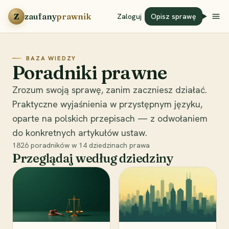
Przejdź do treści
Z
zaufany
prawnik
Zaloguj
Opisz sprawę
BAZA WIEDZY
Poradniki prawne
Zrozum swoją sprawę, zanim zaczniesz działać.
Praktyczne wyjaśnienia w przystępnym języku,
oparte na polskich przepisach — z odwołaniem
do konkretnych artykułów ustaw.
1826
poradników w
14
dziedzinach prawa
Przeglądaj według dziedziny