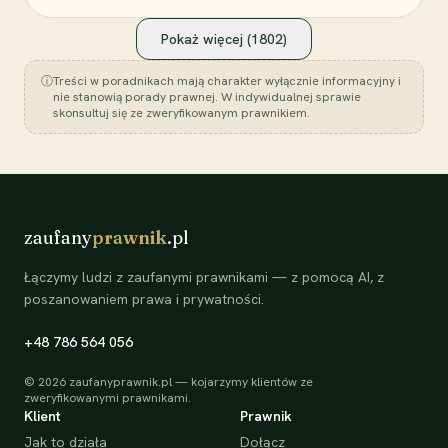
Pokaż więcej (
1802
)
ⓘ
Treści w poradnikach mają charakter wyłącznie informacyjny i
nie stanowią porady prawnej. W indywidualnej sprawie
skonsultuj się ze zweryfikowanym prawnikiem.
zaufany
prawnik
.pl
Łączymy ludzi z zaufanymi prawnikami — z pomocą AI, z
poszanowaniem prawa i prywatności.
+48 786 564 056
©
2026
zaufanyprawnik.pl — kojarzymy klientów ze
zweryfikowanymi prawnikami.
Klient
Prawnik
Jak to działa
Dołącz