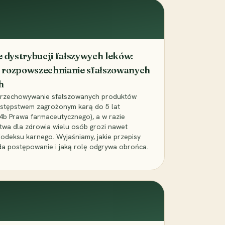
dystrybucji fałszywych leków:
 rozpowszechnianie sfałszowanych
h
 przechowywanie sfałszowanych produktów
zestępstwem zagrożonym karą do 5 lat
24b Prawa farmaceutycznego), a w razie
wa dla zdrowia wielu osób grozi nawet
Kodeksu karnego. Wyjaśniamy, jakie przepisy
da postępowanie i jaką rolę odgrywa obrońca.