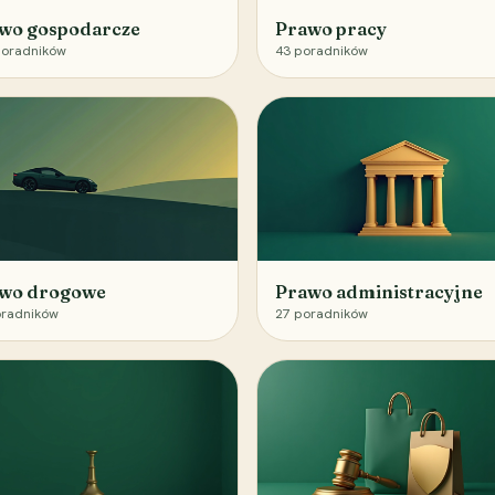
wo gospodarcze
Prawo pracy
oradników
43
poradników
wo drogowe
Prawo administracyjne
radników
27
poradników