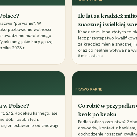
 Polsce?
Ile lat za kradzież mil
nazwie "porwanie". W
znacznej i wielkiej war
 jako pozbawienie wolności
Kradzież miliona złotych to n
, uprowadzenie małoletniego
lecz przestępstwo kwalifikowa
Wyjaśniamy, jakie kary grożą
za kradzież mienia znacznej i
rnika 2023 r.
oraz co realnie wpływa na wy
8
min czytania
PRAWO KARNE
a w Polsce?
Co robić w przypadku
art. 212 Kodeksu karnego, ale
krok po kroku
nie dóbr osobistych.
Padłeś ofiarą oszustwa? Zobac
 się zniesławienie od zniewagi
dowodów, kontakt z bankiem, 
dochodzenie roszczeń cywilny