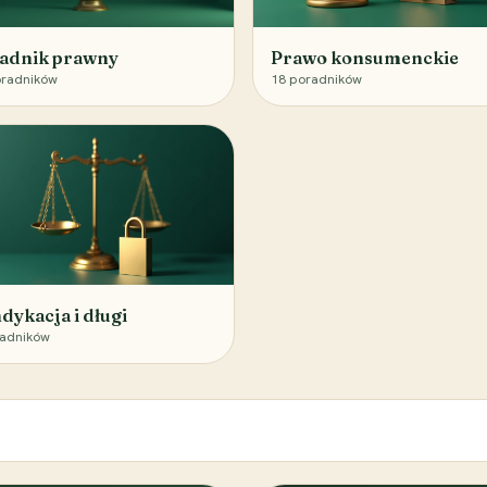
adnik prawny
Prawo konsumenckie
radników
18
poradników
dykacja i długi
adników