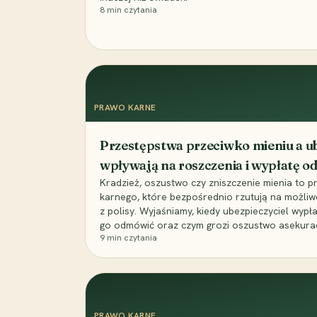
8
min czytania
PRAWO KARNE
Przestępstwa przeciwko mieniu a ub
wpływają na roszczenia i wypłatę 
Kradzież, oszustwo czy zniszczenie mienia to 
karnego, które bezpośrednio rzutują na możli
z polisy. Wyjaśniamy, kiedy ubezpieczyciel wypł
go odmówić oraz czym grozi oszustwo asekuracyj
9
min czytania
PRAWO KARNE