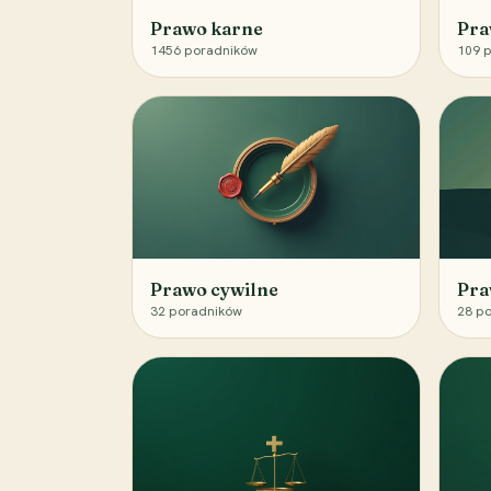
Prawo karne
Pra
1456
poradników
109
p
Prawo cywilne
Pra
32
poradników
28
po