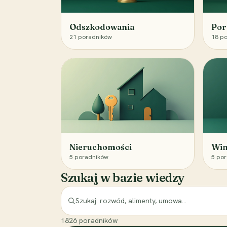
Odszkodowania
Por
21
poradników
18
po
Nieruchomości
Win
5
poradników
5
por
Szukaj w bazie wiedzy
1826
poradników