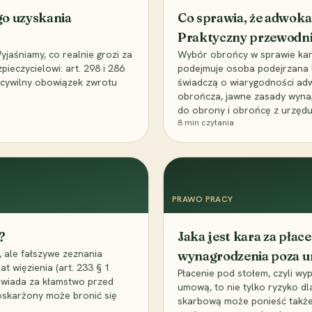
go uzyskania
Co sprawia, że adwoka
Praktyczny przewodn
aśniamy, co realnie grozi za
Wybór obrońcy w sprawie karne
eczycielowi: art. 298 i 286
podejmuje osoba podejrzana l
z cywilny obowiązek zwrotu
świadczą o wiarygodności ad
obrończa, jawne zasady wyna
do obrony i obrońcę z urzędu
8
min czytania
PRAWO PRACY
?
Jaka jest kara za pła
 ale fałszywe zeznania
wynagrodzenia poza 
t więzienia (art. 233 § 1
Płacenie pod stołem, czyli wyp
owiada za kłamstwo przed
umową, to nie tylko ryzyko d
 oskarżony może bronić się
skarbową może ponieść także 