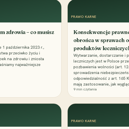
PRAWO KARNE
m zdrowia – co musisz
Konsekwencje prawne 
obrońca w sprawach o
1 października 2023 r.,
produktów leczniczyc
stwa przeciwko życiu i
Wytwarzanie, dostarczanie i
bek na zdrowiu i zniosła
leczniczych jest w Polsce pr
aśniamy najważniejsze
pozbawienia wolności (art. 1
sprowadzenia niebezpieczeńst
odpowiedzialność z art. 165 
mają zastosowanie, jak wyglą
9
min czytania
PRAWO KARNE