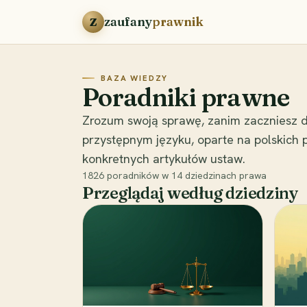
Przejdź do treści
zaufany
prawnik
Z
BAZA WIEDZY
Poradniki prawne
Zrozum swoją sprawę, zanim zaczniesz d
przystępnym języku, oparte na polskich
konkretnych artykułów ustaw.
1826
poradników w
14
dziedzinach prawa
Przeglądaj według dziedziny