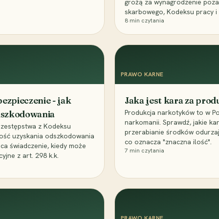
grożą za wynagrodzenie poz
skarbowego, Kodeksu pracy i
8
min czytania
PRAWO KARNE
ezpieczenie - jak
Jaka jest kara za pro
Produkcja narkotyków to w Po
odszkodowania
narkomanii. Sprawdź, jakie ka
przestępstwa z Kodeksu
przerabianie środków odurza
wość uzyskania odszkodowania
co oznacza "znaczna ilość".
aca świadczenie, kiedy może
7
min czytania
ne z art. 298 k.k.
PRAWO KARNE