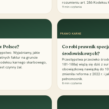
rozumieniu art. 286 Kodeksu 
9
min czytania
PRAWO KARNE
 w Polsce?
Co robi prawnik specj
ępstwo. Wyjaśniamy, jakie
środowiskowych?
elnych faktur na gruncie
Przestępstwa przeciwko środo
 Kodeksu karnego skarbowego,
181-188a) wiążą się dziś z su
est czynny żal.
obowiązkową nawiązką do 10 m
zmieniła reforma z 2022 r. i 
pełnomocnik.
8
min czytania