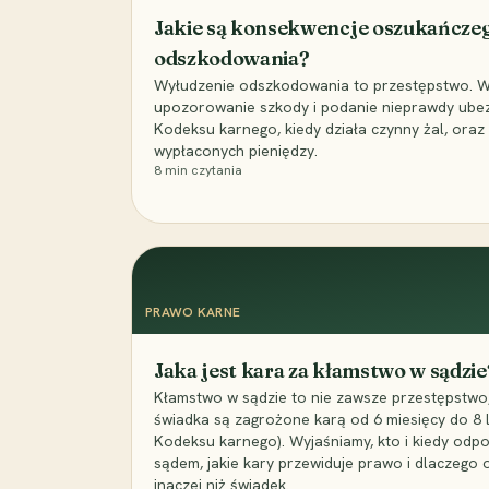
Jakie są konsekwencje oszukańcze
odszkodowania?
Wyłudzenie odszkodowania to przestępstwo. Wyj
upozorowanie szkody i podanie nieprawdy ubezpi
Kodeksu karnego, kiedy działa czynny żal, ora
wypłaconych pieniędzy.
8
min czytania
PRAWO KARNE
Jaka jest kara za kłamstwo w sądzie
Kłamstwo w sądzie to nie zawsze przestępstwo,
świadka są zagrożone karą od 6 miesięcy do 8 la
Kodeksu karnego). Wyjaśniamy, kto i kiedy odp
sądem, jakie kary przewiduje prawo i dlaczego
inaczej niż świadek.