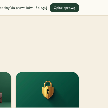
edziny
Dla prawników
Zaloguj
Opisz sprawę