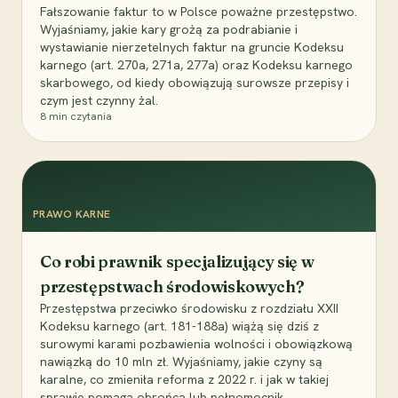
Fałszowanie faktur to w Polsce poważne przestępstwo.
Wyjaśniamy, jakie kary grożą za podrabianie i
wystawianie nierzetelnych faktur na gruncie Kodeksu
karnego (art. 270a, 271a, 277a) oraz Kodeksu karnego
skarbowego, od kiedy obowiązują surowsze przepisy i
czym jest czynny żal.
8
min czytania
PRAWO KARNE
Co robi prawnik specjalizujący się w
przestępstwach środowiskowych?
Przestępstwa przeciwko środowisku z rozdziału XXII
Kodeksu karnego (art. 181-188a) wiążą się dziś z
surowymi karami pozbawienia wolności i obowiązkową
nawiązką do 10 mln zł. Wyjaśniamy, jakie czyny są
karalne, co zmieniła reforma z 2022 r. i jak w takiej
sprawie pomaga obrońca lub pełnomocnik.