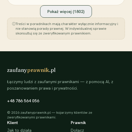
Pokaż więcej (
1802
)
ⓘ
Treści w poradnikach mają charakter wyłącznie informacyjny i
nie stanowią porady prawnej. W indywidualnej sprawie
skonsultuj się ze zweryfikowanym prawnikiem.
zaufany
prawnik
.pl
Łączymy ludzi z zaufanymi prawnikami — z pomocą AI, z
poszanowaniem prawa i prywatności.
+48 786 564 056
©
2026
zaufanyprawnik.pl — kojarzymy klientów ze
zweryfikowanymi prawnikami.
Klient
Prawnik
Jak to działa
Dołącz