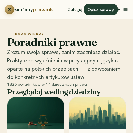
Przejdź do treści
Z
zaufany
prawnik
Zaloguj
Opisz sprawę
BAZA WIEDZY
Poradniki prawne
Zrozum swoją sprawę, zanim zaczniesz działać.
Praktyczne wyjaśnienia w przystępnym języku,
oparte na polskich przepisach — z odwołaniem
do konkretnych artykułów ustaw.
1826
poradników w
14
dziedzinach prawa
Przeglądaj według dziedziny