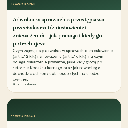
PRAWO KARNE
Adwokat w sprawach o przestępstwa
przeciwko czci (zniesławienie i
znieważenie) – jak pomaga i kiedy go
potrzebujesz
Czym zajmuje się adwokat w sprawach o zniesławienie
(art. 212 k.k.) i znieważenie (art. 216 k.k.), na czym
polega oskarżenie prywatne, jakie kary grożą po
reformie Kodeksu karnego oraz jak równolegle
dochodzić ochrony dóbr osobistych na drodze
cywilnej.
9
min czytania
PRAWO PRACY