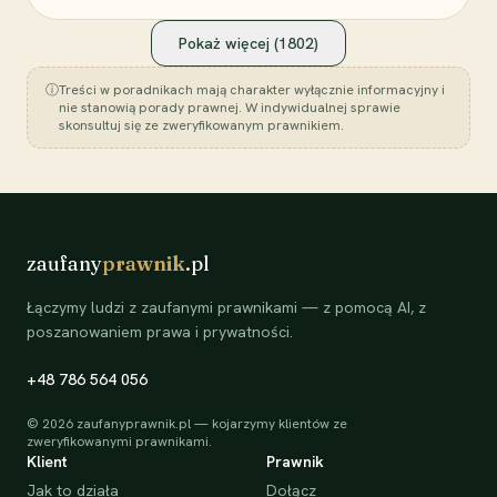
Pokaż więcej (
1802
)
ⓘ
Treści w poradnikach mają charakter wyłącznie informacyjny i
nie stanowią porady prawnej. W indywidualnej sprawie
skonsultuj się ze zweryfikowanym prawnikiem.
zaufany
prawnik
.pl
Łączymy ludzi z zaufanymi prawnikami — z pomocą AI, z
poszanowaniem prawa i prywatności.
+48 786 564 056
©
2026
zaufanyprawnik.pl — kojarzymy klientów ze
zweryfikowanymi prawnikami.
Klient
Prawnik
Jak to działa
Dołącz