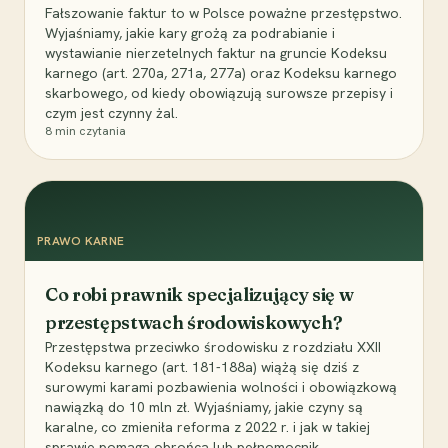
Fałszowanie faktur to w Polsce poważne przestępstwo.
Wyjaśniamy, jakie kary grożą za podrabianie i
wystawianie nierzetelnych faktur na gruncie Kodeksu
karnego (art. 270a, 271a, 277a) oraz Kodeksu karnego
skarbowego, od kiedy obowiązują surowsze przepisy i
czym jest czynny żal.
8
min czytania
PRAWO KARNE
Co robi prawnik specjalizujący się w
przestępstwach środowiskowych?
Przestępstwa przeciwko środowisku z rozdziału XXII
Kodeksu karnego (art. 181-188a) wiążą się dziś z
surowymi karami pozbawienia wolności i obowiązkową
nawiązką do 10 mln zł. Wyjaśniamy, jakie czyny są
karalne, co zmieniła reforma z 2022 r. i jak w takiej
sprawie pomaga obrońca lub pełnomocnik.