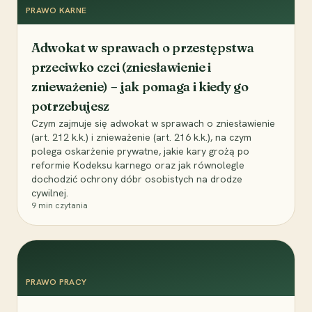
PRAWO KARNE
Adwokat w sprawach o przestępstwa
przeciwko czci (zniesławienie i
znieważenie) – jak pomaga i kiedy go
potrzebujesz
Czym zajmuje się adwokat w sprawach o zniesławienie
(art. 212 k.k.) i znieważenie (art. 216 k.k.), na czym
polega oskarżenie prywatne, jakie kary grożą po
reformie Kodeksu karnego oraz jak równolegle
dochodzić ochrony dóbr osobistych na drodze
cywilnej.
9
min czytania
PRAWO PRACY