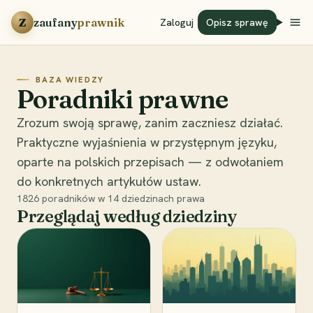
Przejdź do treści
Z
zaufany
prawnik
Zaloguj
Opisz sprawę
BAZA WIEDZY
Poradniki prawne
Zrozum swoją sprawę, zanim zaczniesz działać.
Praktyczne wyjaśnienia w przystępnym języku,
oparte na polskich przepisach — z odwołaniem
do konkretnych artykułów ustaw.
1826
poradników w
14
dziedzinach prawa
Przeglądaj według dziedziny