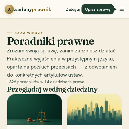
Przejdź do treści
Z
zaufany
prawnik
Zaloguj
Opisz sprawę
BAZA WIEDZY
Poradniki prawne
Zrozum swoją sprawę, zanim zaczniesz działać.
Praktyczne wyjaśnienia w przystępnym języku,
oparte na polskich przepisach — z odwołaniem
do konkretnych artykułów ustaw.
1826
poradników w
14
dziedzinach prawa
Przeglądaj według dziedziny