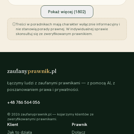
Pokaż więcej (
1802
)
ⓘ
Treści w poradnikach mają charakter wyłącznie informacyjny i
nie stanowią porady prawnej. W indywidualnej sprawie
skonsultuj się ze zweryfikowanym prawnikiem.
zaufany
prawnik
.pl
Łączymy ludzi z zaufanymi prawnikami — z pomocą AI, z
poszanowaniem prawa i prywatności.
+48 786 564 056
©
2026
zaufanyprawnik.pl — kojarzymy klientów ze
zweryfikowanymi prawnikami.
Klient
Prawnik
Jak to działa
Dołącz