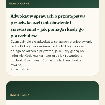
PRAWO KARNE
Adwokat w sprawach o przestępstwa
przeciwko czci (zniesławienie i
znieważenie) – jak pomaga i kiedy go
potrzebujesz
Czym zajmuje się adwokat w sprawach o zniesławienie
(art. 212 k.k.) i znieważenie (art. 216 k.k.), na czym
polega oskarżenie prywatne, jakie kary grożą po
reformie Kodeksu karnego oraz jak równolegle
dochodzić ochrony dóbr osobistych na drodze
cywilnej.
9
min czytania
PRAWO PRACY