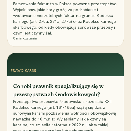
Fałszowanie faktur to w Polsce poważne przestępstwo.
Wyjaśniamy, jakie kary grożą za podrabianie i
wystawianie nierzetelnych faktur na gruncie Kodeksu
karnego (art. 270a, 271a, 277a) oraz Kodeksu karnego
skarbowego, od kiedy obowiązują surowsze przepisy i
czym jest czynny żal.
8
min czytania
PRAWO KARNE
Co robi prawnik specjalizujący się w
przestępstwach środowiskowych?
Przestępstwa przeciwko środowisku z rozdziału XXII
Kodeksu karnego (art. 181-188a) wiążą się dziś z
surowymi karami pozbawienia wolności i obowiązkową
nawiązką do 10 mln zł. Wyjaśniamy, jakie czyny są
karalne, co zmieniła reforma z 2022 r. i jak w takiej
sprawie pomaga obrońca lub pełnomocnik.