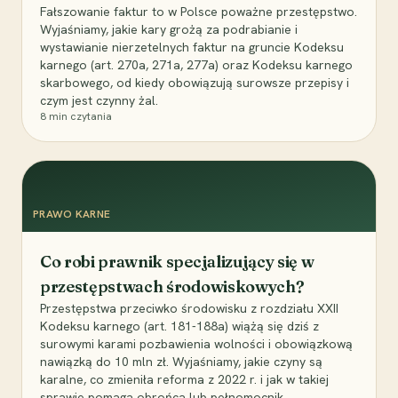
Fałszowanie faktur to w Polsce poważne przestępstwo.
Wyjaśniamy, jakie kary grożą za podrabianie i
wystawianie nierzetelnych faktur na gruncie Kodeksu
karnego (art. 270a, 271a, 277a) oraz Kodeksu karnego
skarbowego, od kiedy obowiązują surowsze przepisy i
czym jest czynny żal.
8
min czytania
PRAWO KARNE
Co robi prawnik specjalizujący się w
przestępstwach środowiskowych?
Przestępstwa przeciwko środowisku z rozdziału XXII
Kodeksu karnego (art. 181-188a) wiążą się dziś z
surowymi karami pozbawienia wolności i obowiązkową
nawiązką do 10 mln zł. Wyjaśniamy, jakie czyny są
karalne, co zmieniła reforma z 2022 r. i jak w takiej
sprawie pomaga obrońca lub pełnomocnik.