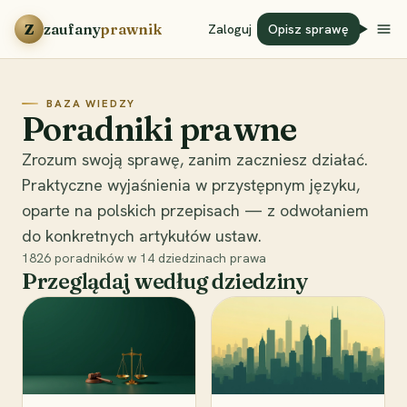
Przejdź do treści
Z
zaufany
prawnik
Zaloguj
Opisz sprawę
BAZA WIEDZY
Poradniki prawne
Zrozum swoją sprawę, zanim zaczniesz działać.
Praktyczne wyjaśnienia w przystępnym języku,
oparte na polskich przepisach — z odwołaniem
do konkretnych artykułów ustaw.
1826
poradników w
14
dziedzinach prawa
Przeglądaj według dziedziny