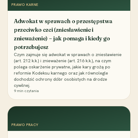
PRAWO KARNE
Adwokat w sprawach o przestępstwa
przeciwko czci (zniesławienie i
znieważenie) – jak pomaga i kiedy go
potrzebujesz
Czym zajmuje się adwokat w sprawach o zniesławienie
(art. 212 k.k.) i znieważenie (art. 216 k.k.), na czym
polega oskarżenie prywatne, jakie kary grożą po
reformie Kodeksu karnego oraz jak równolegle
dochodzić ochrony dóbr osobistych na drodze
cywilnej.
9
min czytania
PRAWO PRACY