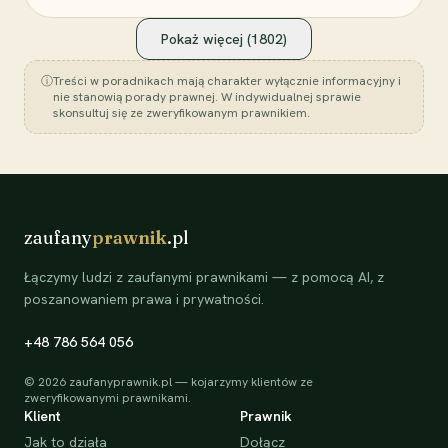
Pokaż więcej (
1802
)
ⓘ
Treści w poradnikach mają charakter wyłącznie informacyjny i
nie stanowią porady prawnej. W indywidualnej sprawie
skonsultuj się ze zweryfikowanym prawnikiem.
zaufany
prawnik
.pl
Łączymy ludzi z zaufanymi prawnikami — z pomocą AI, z
poszanowaniem prawa i prywatności.
+48 786 564 056
©
2026
zaufanyprawnik.pl — kojarzymy klientów ze
zweryfikowanymi prawnikami.
Klient
Prawnik
Jak to działa
Dołącz