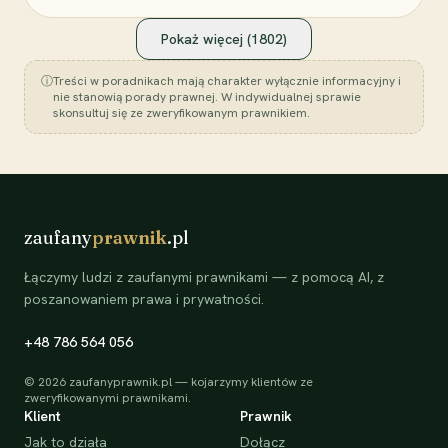
Pokaż więcej (
1802
)
ⓘ
Treści w poradnikach mają charakter wyłącznie informacyjny i
nie stanowią porady prawnej. W indywidualnej sprawie
skonsultuj się ze zweryfikowanym prawnikiem.
zaufany
prawnik
.pl
Łączymy ludzi z zaufanymi prawnikami — z pomocą AI, z
poszanowaniem prawa i prywatności.
+48 786 564 056
©
2026
zaufanyprawnik.pl — kojarzymy klientów ze
zweryfikowanymi prawnikami.
Klient
Prawnik
Jak to działa
Dołącz