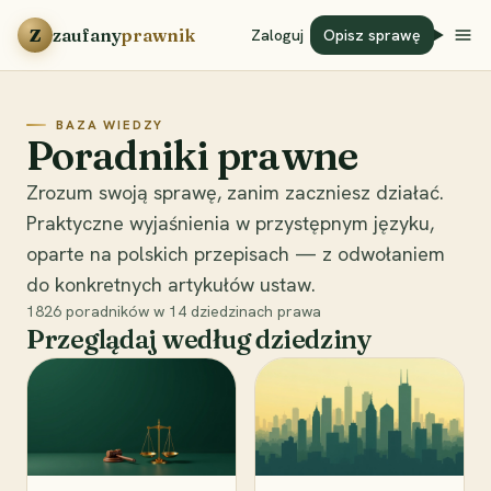
Przejdź do treści
Z
zaufany
prawnik
Zaloguj
Opisz sprawę
BAZA WIEDZY
Poradniki prawne
Zrozum swoją sprawę, zanim zaczniesz działać.
Praktyczne wyjaśnienia w przystępnym języku,
oparte na polskich przepisach — z odwołaniem
do konkretnych artykułów ustaw.
1826
poradników w
14
dziedzinach prawa
Przeglądaj według dziedziny