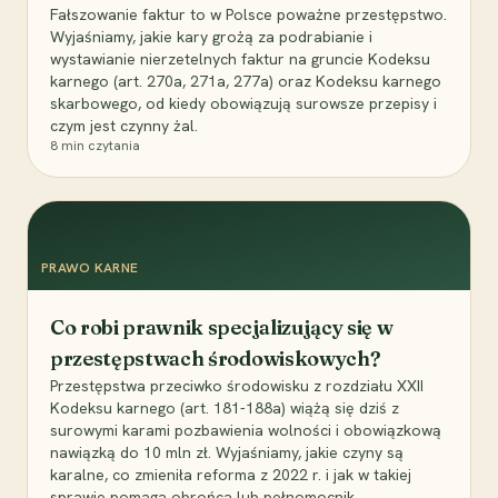
Fałszowanie faktur to w Polsce poważne przestępstwo.
Wyjaśniamy, jakie kary grożą za podrabianie i
wystawianie nierzetelnych faktur na gruncie Kodeksu
karnego (art. 270a, 271a, 277a) oraz Kodeksu karnego
skarbowego, od kiedy obowiązują surowsze przepisy i
czym jest czynny żal.
8
min czytania
PRAWO KARNE
Co robi prawnik specjalizujący się w
przestępstwach środowiskowych?
Przestępstwa przeciwko środowisku z rozdziału XXII
Kodeksu karnego (art. 181-188a) wiążą się dziś z
surowymi karami pozbawienia wolności i obowiązkową
nawiązką do 10 mln zł. Wyjaśniamy, jakie czyny są
karalne, co zmieniła reforma z 2022 r. i jak w takiej
sprawie pomaga obrońca lub pełnomocnik.