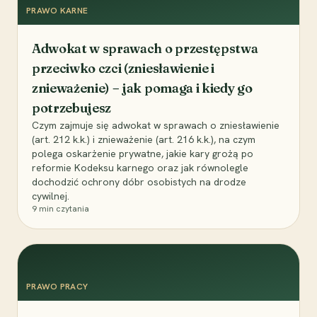
PRAWO KARNE
Adwokat w sprawach o przestępstwa
przeciwko czci (zniesławienie i
znieważenie) – jak pomaga i kiedy go
potrzebujesz
Czym zajmuje się adwokat w sprawach o zniesławienie
(art. 212 k.k.) i znieważenie (art. 216 k.k.), na czym
polega oskarżenie prywatne, jakie kary grożą po
reformie Kodeksu karnego oraz jak równolegle
dochodzić ochrony dóbr osobistych na drodze
cywilnej.
9
min czytania
PRAWO PRACY