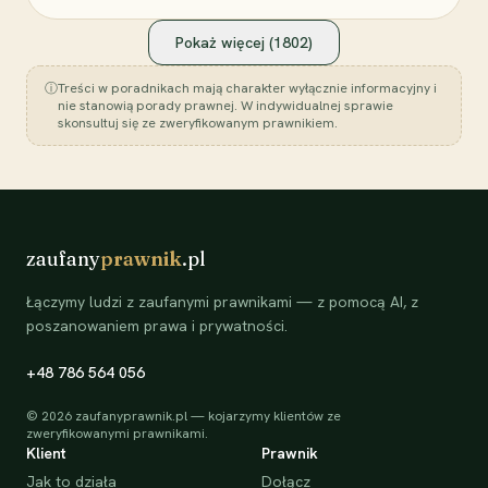
Pokaż więcej (
1802
)
ⓘ
Treści w poradnikach mają charakter wyłącznie informacyjny i
nie stanowią porady prawnej. W indywidualnej sprawie
skonsultuj się ze zweryfikowanym prawnikiem.
zaufany
prawnik
.pl
Łączymy ludzi z zaufanymi prawnikami — z pomocą AI, z
poszanowaniem prawa i prywatności.
+48 786 564 056
©
2026
zaufanyprawnik.pl — kojarzymy klientów ze
zweryfikowanymi prawnikami.
Klient
Prawnik
Jak to działa
Dołącz