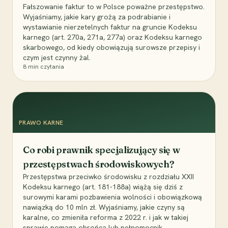
Fałszowanie faktur to w Polsce poważne przestępstwo.
Wyjaśniamy, jakie kary grożą za podrabianie i
wystawianie nierzetelnych faktur na gruncie Kodeksu
karnego (art. 270a, 271a, 277a) oraz Kodeksu karnego
skarbowego, od kiedy obowiązują surowsze przepisy i
czym jest czynny żal.
8
min czytania
PRAWO KARNE
Co robi prawnik specjalizujący się w
przestępstwach środowiskowych?
Przestępstwa przeciwko środowisku z rozdziału XXII
Kodeksu karnego (art. 181-188a) wiążą się dziś z
surowymi karami pozbawienia wolności i obowiązkową
nawiązką do 10 mln zł. Wyjaśniamy, jakie czyny są
karalne, co zmieniła reforma z 2022 r. i jak w takiej
sprawie pomaga obrońca lub pełnomocnik.