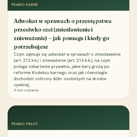
PRAWO KARNE
Adwokat w sprawach o przestępstwa
przeciwko czci (zniesławienie i
znieważenie) – jak pomaga i kiedy go
potrzebujesz
Czym zajmuje się adwokat w sprawach o zniesławienie
(art. 212 k.k.) i znieważenie (art. 216 k.k.), na czym
polega oskarżenie prywatne, jakie kary grożą po
reformie Kodeksu karnego oraz jak równolegle
dochodzić ochrony dóbr osobistych na drodze
cywilnej.
9
min czytania
PRAWO PRACY