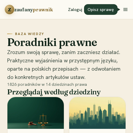
Przejdź do treści
Z
zaufany
prawnik
Zaloguj
Opisz sprawę
BAZA WIEDZY
Poradniki prawne
Zrozum swoją sprawę, zanim zaczniesz działać.
Praktyczne wyjaśnienia w przystępnym języku,
oparte na polskich przepisach — z odwołaniem
do konkretnych artykułów ustaw.
1826
poradników w
14
dziedzinach prawa
Przeglądaj według dziedziny