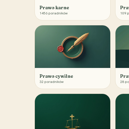
Prawo karne
Pra
1456
poradników
109
p
Prawo cywilne
Pra
32
poradników
28
po