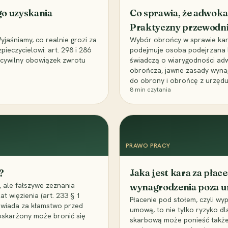
go uzyskania
Co sprawia, że adwoka
Praktyczny przewodn
aśniamy, co realnie grozi za
Wybór obrońcy w sprawie karne
eczycielowi: art. 298 i 286
podejmuje osoba podejrzana l
z cywilny obowiązek zwrotu
świadczą o wiarygodności ad
obrończa, jawne zasady wyna
do obrony i obrońcę z urzędu
8
min czytania
PRAWO PRACY
?
Jaka jest kara za pła
 ale fałszywe zeznania
wynagrodzenia poza 
t więzienia (art. 233 § 1
Płacenie pod stołem, czyli wyp
owiada za kłamstwo przed
umową, to nie tylko ryzyko d
 oskarżony może bronić się
skarbową może ponieść także 