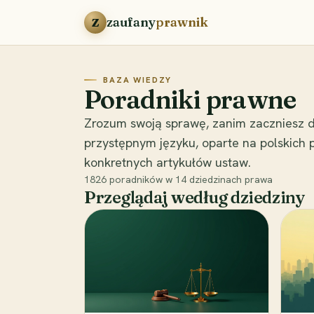
Przejdź do treści
zaufany
prawnik
Z
BAZA WIEDZY
Poradniki prawne
Zrozum swoją sprawę, zanim zaczniesz d
przystępnym języku, oparte na polskich
konkretnych artykułów ustaw.
1826
poradników w
14
dziedzinach prawa
Przeglądaj według dziedziny