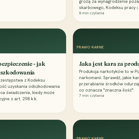
grożą za wynagrodzenie poz
skarbowego, Kodeksu pracy i
8
min czytania
PRAWO KARNE
ezpieczenie - jak
Jaka jest kara za pro
Produkcja narkotyków to w Po
odszkodowania
narkomanii. Sprawdź, jakie ka
przestępstwa z Kodeksu
przerabianie środków odurza
wość uzyskania odszkodowania
co oznacza "znaczna ilość".
aca świadczenie, kiedy może
7
min czytania
ne z art. 298 k.k.
PRAWO KARNE