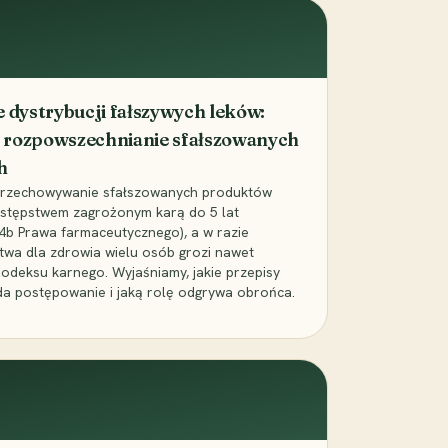
dystrybucji fałszywych leków:
 rozpowszechnianie sfałszowanych
h
 przechowywanie sfałszowanych produktów
zestępstwem zagrożonym karą do 5 lat
24b Prawa farmaceutycznego), a w razie
wa dla zdrowia wielu osób grozi nawet
Kodeksu karnego. Wyjaśniamy, jakie przepisy
da postępowanie i jaką rolę odgrywa obrońca.