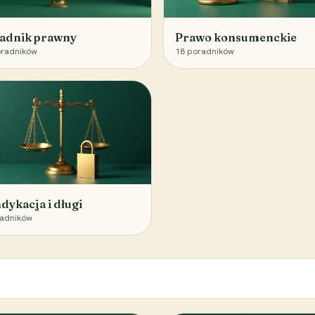
adnik prawny
Prawo konsumenckie
radników
18
poradników
dykacja i długi
adników