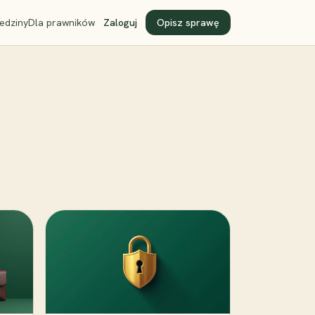
edziny
Dla prawników
Zaloguj
Opisz sprawę