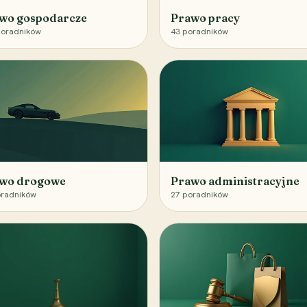
wo gospodarcze
Prawo pracy
oradników
43
poradników
wo drogowe
Prawo administracyjne
radników
27
poradników