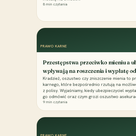
8
min czytania
PRAWO KARNE
Przestępstwa przeciwko mieniu a ub
wpływają na roszczenia i wypłatę 
Kradzież, oszustwo czy zniszczenie mienia to 
karnego, które bezpośrednio rzutują na możli
z polisy. Wyjaśniamy, kiedy ubezpieczyciel wypł
go odmówić oraz czym grozi oszustwo asekuracyj
9
min czytania
PRAWO KARNE