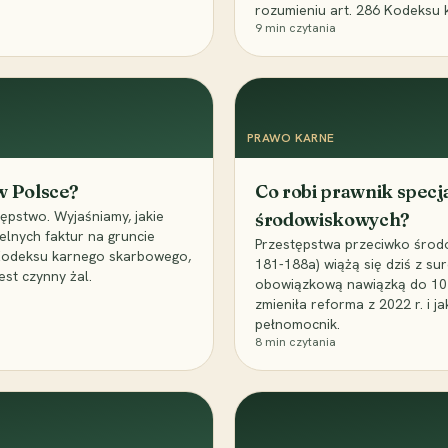
rozumieniu art. 286 Kodeksu 
9
min czytania
PRAWO KARNE
 w Polsce?
Co robi prawnik specj
ępstwo. Wyjaśniamy, jakie
środowiskowych?
elnych faktur na gruncie
Przestępstwa przeciwko środo
 Kodeksu karnego skarbowego,
181-188a) wiążą się dziś z su
est czynny żal.
obowiązkową nawiązką do 10 m
zmieniła reforma z 2022 r. i 
pełnomocnik.
8
min czytania