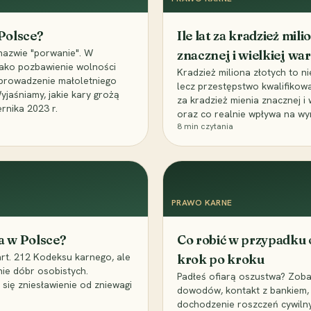
 Polsce?
Ile lat za kradzież mil
nazwie "porwanie". W
znacznej i wielkiej war
 jako pozbawienie wolności
Kradzież miliona złotych to n
, uprowadzenie małoletniego
lecz przestępstwo kwalifikowa
Wyjaśniamy, jakie kary grożą
za kradzież mienia znacznej i
rnika 2023 r.
oraz co realnie wpływa na wy
8
min czytania
PRAWO KARNE
a w Polsce?
Co robić w przypadku
art. 212 Kodeksu karnego, ale
krok po kroku
nie dóbr osobistych.
Padłeś ofiarą oszustwa? Zobac
 się zniesławienie od zniewagi
dowodów, kontakt z bankiem, 
dochodzenie roszczeń cywilny