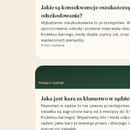
Jakie są konsekwencje oszukańcze
odszkodowania?
Wyłudzenie odszkodowania to przestępstwo. Wyj
upozorowanie szkody i podanie nieprawdy ubezpi
Kodeksu karnego, kiedy działa czynny żal, ora
wypłaconych pieniędzy.
8
min czytania
PRAWO KARNE
Jaka jest kara za kłamstwo w sądzie
Kłamstwo w sądzie to nie zawsze przestępstwo,
świadka są zagrożone karą od 6 miesięcy do 8 la
Kodeksu karnego). Wyjaśniamy, kto i kiedy odp
sądem, jakie kary przewiduje prawo i dlaczego
inaczej niż świadek.