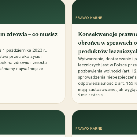
PRAWO KARNE
m zdrowia – co musisz
Konsekwencje prawne 
obrońca w sprawach o
1 października 2023 r.,
produktów leczniczyc
stwa przeciwko życiu i
Wytwarzanie, dostarczanie i
bek na zdrowiu i zniosła
leczniczych jest w Polsce pr
aśniamy najważniejsze
pozbawienia wolności (art. 1
sprowadzenia niebezpieczeńst
odpowiedzialność z art. 165 
mają zastosowanie, jak wyglą
9
min czytania
PRAWO KARNE