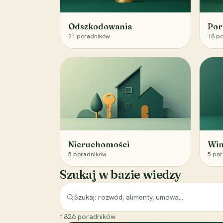
Odszkodowania
Por
21
poradników
18
po
Nieruchomości
Win
5
poradników
5
por
Szukaj w bazie wiedzy
1826
poradników