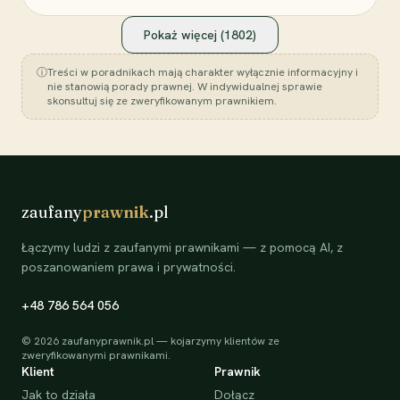
Pokaż więcej (
1802
)
ⓘ
Treści w poradnikach mają charakter wyłącznie informacyjny i
nie stanowią porady prawnej. W indywidualnej sprawie
skonsultuj się ze zweryfikowanym prawnikiem.
zaufany
prawnik
.pl
Łączymy ludzi z zaufanymi prawnikami — z pomocą AI, z
poszanowaniem prawa i prywatności.
+48 786 564 056
©
2026
zaufanyprawnik.pl — kojarzymy klientów ze
zweryfikowanymi prawnikami.
Klient
Prawnik
Jak to działa
Dołącz