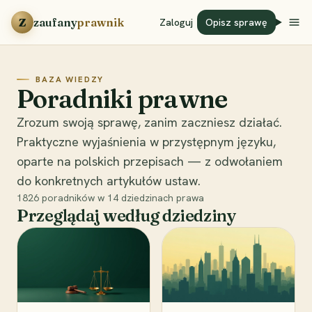
Przejdź do treści
Z
zaufany
prawnik
Zaloguj
Opisz sprawę
BAZA WIEDZY
Poradniki prawne
Zrozum swoją sprawę, zanim zaczniesz działać.
Praktyczne wyjaśnienia w przystępnym języku,
oparte na polskich przepisach — z odwołaniem
do konkretnych artykułów ustaw.
1826
poradników w
14
dziedzinach prawa
Przeglądaj według dziedziny