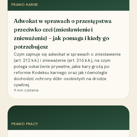
PRAWO KARNE
Adwokat w sprawach o przestępstwa
przeciwko czci (zniesławienie i
znieważenie) – jak pomaga i kiedy go
potrzebujesz
Czym zajmuje się adwokat w sprawach o zniesławienie
(art. 212 k.k.) i znieważenie (art. 216 k.k.), na czym
polega oskarżenie prywatne, jakie kary grożą po
reformie Kodeksu karnego oraz jak równolegle
dochodzić ochrony dóbr osobistych na drodze
cywilnej.
9
min czytania
PRAWO PRACY