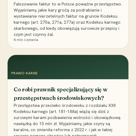
Fałszowanie faktur to w Polsce poważne przestępstwo.
Wyjaśniamy, jakie kary grożą za podrabianie i
wystawianie nierzetelnych faktur na gruncie Kodeksu
karnego (art. 270a, 271a, 277a) oraz Kodeksu karnego
skarbowego, od kiedy obowiązują surowsze przepisy i
czym jest czynny żal.
8
min czytania
PRAWO KARNE
Co robi prawnik specjalizujący się w
przestępstwach środowiskowych?
Przestępstwa przeciwko środowisku z rozdziału XXII
Kodeksu karnego (art. 181-188a) wiążą się dziś z
surowymi karami pozbawienia wolności i obowiązkową
nawiązką do 10 mln zł. Wyjaśniamy, jakie czyny są
karalne, co zmieniła reforma z 2022 r. i jak w takiej
sprawie pomaga obrońca lub pełnomocnik.