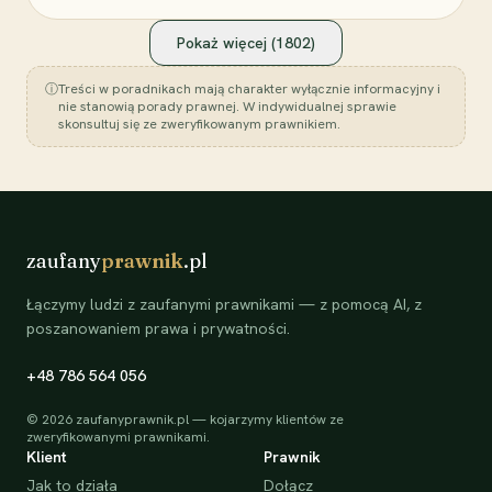
Pokaż więcej (
1802
)
ⓘ
Treści w poradnikach mają charakter wyłącznie informacyjny i
nie stanowią porady prawnej. W indywidualnej sprawie
skonsultuj się ze zweryfikowanym prawnikiem.
zaufany
prawnik
.pl
Łączymy ludzi z zaufanymi prawnikami — z pomocą AI, z
poszanowaniem prawa i prywatności.
+48 786 564 056
©
2026
zaufanyprawnik.pl — kojarzymy klientów ze
zweryfikowanymi prawnikami.
Klient
Prawnik
Jak to działa
Dołącz