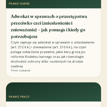
PRAWO KARNE
Adwokat w sprawach o przestępstwa
przeciwko czci (zniesławienie i
znieważenie) – jak pomaga i kiedy go
potrzebujesz
Czym zajmuje się adwokat w sprawach o zniesławienie
(art. 212 k.k.) i znieważenie (art. 216 k.k.), na czym
polega oskarżenie prywatne, jakie kary grożą po
reformie Kodeksu karnego oraz jak równolegle
dochodzić ochrony dóbr osobistych na drodze
cywilnej.
9
min czytania
PRAWO PRACY