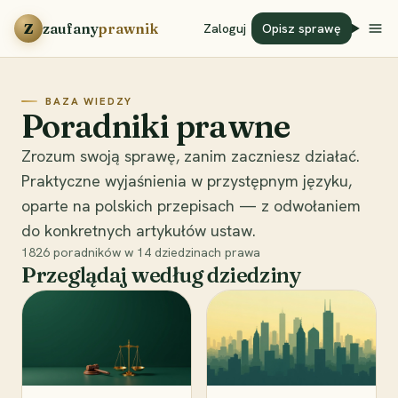
Przejdź do treści
Z
zaufany
prawnik
Zaloguj
Opisz sprawę
BAZA WIEDZY
Poradniki prawne
Zrozum swoją sprawę, zanim zaczniesz działać.
Praktyczne wyjaśnienia w przystępnym języku,
oparte na polskich przepisach — z odwołaniem
do konkretnych artykułów ustaw.
1826
poradników w
14
dziedzinach prawa
Przeglądaj według dziedziny