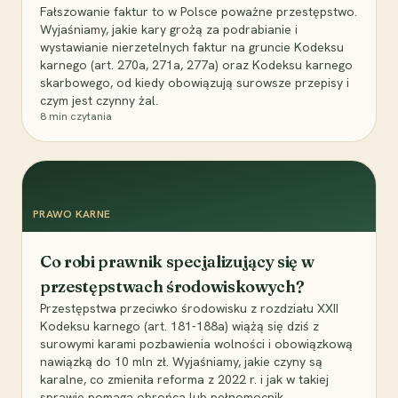
Fałszowanie faktur to w Polsce poważne przestępstwo.
Wyjaśniamy, jakie kary grożą za podrabianie i
wystawianie nierzetelnych faktur na gruncie Kodeksu
karnego (art. 270a, 271a, 277a) oraz Kodeksu karnego
skarbowego, od kiedy obowiązują surowsze przepisy i
czym jest czynny żal.
8
min czytania
PRAWO KARNE
Co robi prawnik specjalizujący się w
przestępstwach środowiskowych?
Przestępstwa przeciwko środowisku z rozdziału XXII
Kodeksu karnego (art. 181-188a) wiążą się dziś z
surowymi karami pozbawienia wolności i obowiązkową
nawiązką do 10 mln zł. Wyjaśniamy, jakie czyny są
karalne, co zmieniła reforma z 2022 r. i jak w takiej
sprawie pomaga obrońca lub pełnomocnik.