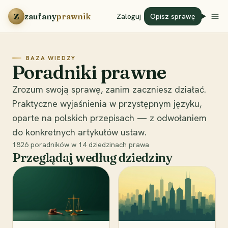
Przejdź do treści
Z
zaufany
prawnik
Zaloguj
Opisz sprawę
BAZA WIEDZY
Poradniki prawne
Zrozum swoją sprawę, zanim zaczniesz działać.
Praktyczne wyjaśnienia w przystępnym języku,
oparte na polskich przepisach — z odwołaniem
do konkretnych artykułów ustaw.
1826
poradników w
14
dziedzinach prawa
Przeglądaj według dziedziny