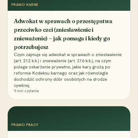
PRAWO KARNE
Adwokat w sprawach o przestępstwa
przeciwko czci (zniesławienie i
znieważenie) – jak pomaga i kiedy go
potrzebujesz
Czym zajmuje się adwokat w sprawach o zniesławienie
(art. 212 k.k.) i znieważenie (art. 216 k.k.), na czym
polega oskarżenie prywatne, jakie kary grożą po
reformie Kodeksu karnego oraz jak równolegle
dochodzić ochrony dóbr osobistych na drodze
cywilnej.
9
min czytania
PRAWO PRACY