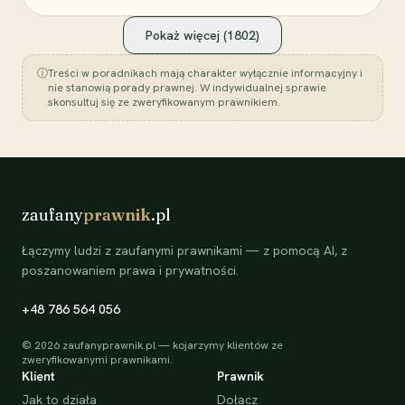
Pokaż więcej (
1802
)
ⓘ
Treści w poradnikach mają charakter wyłącznie informacyjny i
nie stanowią porady prawnej. W indywidualnej sprawie
skonsultuj się ze zweryfikowanym prawnikiem.
zaufany
prawnik
.pl
Łączymy ludzi z zaufanymi prawnikami — z pomocą AI, z
poszanowaniem prawa i prywatności.
+48 786 564 056
©
2026
zaufanyprawnik.pl — kojarzymy klientów ze
zweryfikowanymi prawnikami.
Klient
Prawnik
Jak to działa
Dołącz