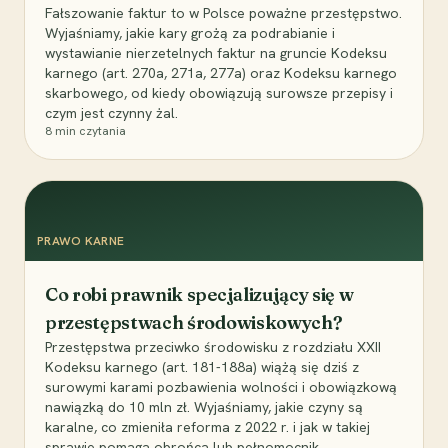
Fałszowanie faktur to w Polsce poważne przestępstwo.
Wyjaśniamy, jakie kary grożą za podrabianie i
wystawianie nierzetelnych faktur na gruncie Kodeksu
karnego (art. 270a, 271a, 277a) oraz Kodeksu karnego
skarbowego, od kiedy obowiązują surowsze przepisy i
czym jest czynny żal.
8
min czytania
PRAWO KARNE
Co robi prawnik specjalizujący się w
przestępstwach środowiskowych?
Przestępstwa przeciwko środowisku z rozdziału XXII
Kodeksu karnego (art. 181-188a) wiążą się dziś z
surowymi karami pozbawienia wolności i obowiązkową
nawiązką do 10 mln zł. Wyjaśniamy, jakie czyny są
karalne, co zmieniła reforma z 2022 r. i jak w takiej
sprawie pomaga obrońca lub pełnomocnik.