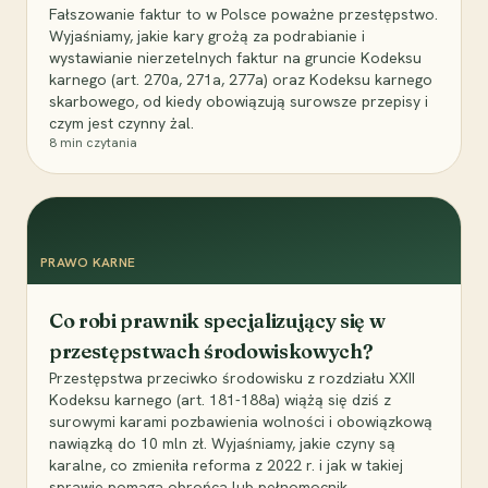
Fałszowanie faktur to w Polsce poważne przestępstwo.
Wyjaśniamy, jakie kary grożą za podrabianie i
wystawianie nierzetelnych faktur na gruncie Kodeksu
karnego (art. 270a, 271a, 277a) oraz Kodeksu karnego
skarbowego, od kiedy obowiązują surowsze przepisy i
czym jest czynny żal.
8
min czytania
PRAWO KARNE
Co robi prawnik specjalizujący się w
przestępstwach środowiskowych?
Przestępstwa przeciwko środowisku z rozdziału XXII
Kodeksu karnego (art. 181-188a) wiążą się dziś z
surowymi karami pozbawienia wolności i obowiązkową
nawiązką do 10 mln zł. Wyjaśniamy, jakie czyny są
karalne, co zmieniła reforma z 2022 r. i jak w takiej
sprawie pomaga obrońca lub pełnomocnik.