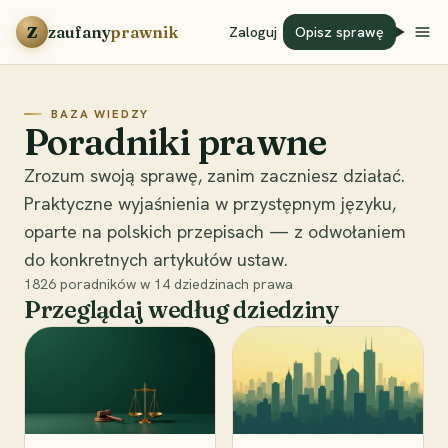
Przejdź do treści
Z
zaufany
prawnik
Zaloguj
Opisz sprawę
BAZA WIEDZY
Poradniki prawne
Zrozum swoją sprawę, zanim zaczniesz działać.
Praktyczne wyjaśnienia w przystępnym języku,
oparte na polskich przepisach — z odwołaniem
do konkretnych artykułów ustaw.
1826
poradników w
14
dziedzinach prawa
Przeglądaj według dziedziny