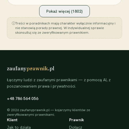
Pokaż więcej (
1802
)
ⓘ
Treści w poradnikach mają charakter wyłącznie informacyjny i
nie stanowią porady prawnej. W indywidualnej sprawie
skonsultuj się ze zweryfikowanym prawnikiem.
zaufany
prawnik
.pl
Łączymy ludzi z zaufanymi prawnikami — z pomocą AI, z
poszanowaniem prawa i prywatności.
+48 786 564 056
©
2026
zaufanyprawnik.pl — kojarzymy klientów ze
zweryfikowanymi prawnikami.
Klient
Prawnik
Jak to działa
Dołącz