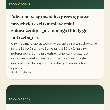
PRAWO KARNE
Adwokat w sprawach o przestępstwa
przeciwko czci (zniesławienie i
znieważenie) – jak pomaga i kiedy go
potrzebujesz
Czym zajmuje się adwokat w sprawach o zniesławienie
(art. 212 k.k.) i znieważenie (art. 216 k.k.), na czym
polega oskarżenie prywatne, jakie kary grożą po
reformie Kodeksu karnego oraz jak równolegle
dochodzić ochrony dóbr osobistych na drodze
cywilnej.
9
min czytania
PRAWO PRACY