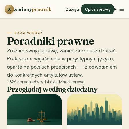
Przejdź do treści
Z
zaufany
prawnik
Zaloguj
Opisz sprawę
BAZA WIEDZY
Poradniki prawne
Zrozum swoją sprawę, zanim zaczniesz działać.
Praktyczne wyjaśnienia w przystępnym języku,
oparte na polskich przepisach — z odwołaniem
do konkretnych artykułów ustaw.
1826
poradników w
14
dziedzinach prawa
Przeglądaj według dziedziny