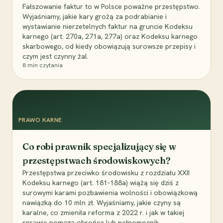
Fałszowanie faktur to w Polsce poważne przestępstwo.
Wyjaśniamy, jakie kary grożą za podrabianie i
wystawianie nierzetelnych faktur na gruncie Kodeksu
karnego (art. 270a, 271a, 277a) oraz Kodeksu karnego
skarbowego, od kiedy obowiązują surowsze przepisy i
czym jest czynny żal.
8
min czytania
PRAWO KARNE
Co robi prawnik specjalizujący się w
przestępstwach środowiskowych?
Przestępstwa przeciwko środowisku z rozdziału XXII
Kodeksu karnego (art. 181-188a) wiążą się dziś z
surowymi karami pozbawienia wolności i obowiązkową
nawiązką do 10 mln zł. Wyjaśniamy, jakie czyny są
karalne, co zmieniła reforma z 2022 r. i jak w takiej
sprawie pomaga obrońca lub pełnomocnik.