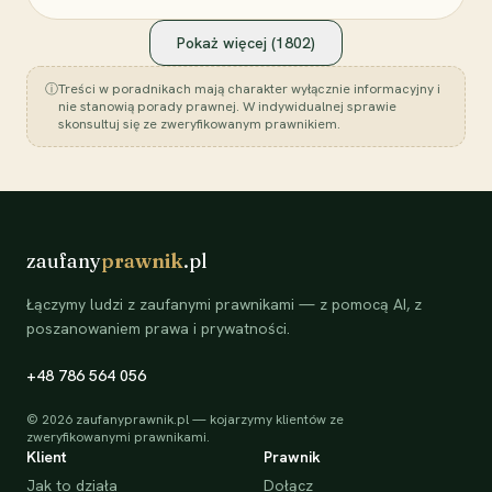
Pokaż więcej (
1802
)
ⓘ
Treści w poradnikach mają charakter wyłącznie informacyjny i
nie stanowią porady prawnej. W indywidualnej sprawie
skonsultuj się ze zweryfikowanym prawnikiem.
zaufany
prawnik
.pl
Łączymy ludzi z zaufanymi prawnikami — z pomocą AI, z
poszanowaniem prawa i prywatności.
+48 786 564 056
©
2026
zaufanyprawnik.pl — kojarzymy klientów ze
zweryfikowanymi prawnikami.
Klient
Prawnik
Jak to działa
Dołącz