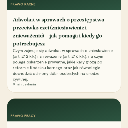
PRAWO KARNE
Adwokat w sprawach o przestępstwa
przeciwko czci (zniesławienie i
znieważenie) – jak pomaga i kiedy go
potrzebujesz
Czym zajmuje się adwokat w sprawach o zniesławienie
(art. 212 k.k.) i znieważenie (art. 216 k.k.), na czym
polega oskarżenie prywatne, jakie kary grożą po
reformie Kodeksu karnego oraz jak równolegle
dochodzić ochrony dóbr osobistych na drodze
cywilnej.
9
min czytania
PRAWO PRACY