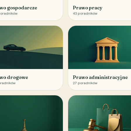
wo gospodarcze
Prawo pracy
oradników
43
poradników
wo drogowe
Prawo administracyjne
radników
27
poradników