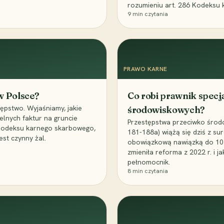
rozumieniu art. 286 Kodeksu 
9
min czytania
PRAWO KARNE
 w Polsce?
Co robi prawnik specj
ępstwo. Wyjaśniamy, jakie
środowiskowych?
elnych faktur na gruncie
Przestępstwa przeciwko środo
 Kodeksu karnego skarbowego,
181-188a) wiążą się dziś z su
est czynny żal.
obowiązkową nawiązką do 10 m
zmieniła reforma z 2022 r. i 
pełnomocnik.
8
min czytania