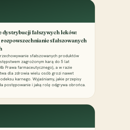
dystrybucji fałszywych leków:
 rozpowszechnianie sfałszowanych
h
 przechowywanie sfałszowanych produktów
zestępstwem zagrożonym karą do 5 lat
24b Prawa farmaceutycznego), a w razie
wa dla zdrowia wielu osób grozi nawet
Kodeksu karnego. Wyjaśniamy, jakie przepisy
da postępowanie i jaką rolę odgrywa obrońca.