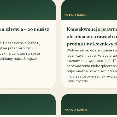
PRAWO KARNE
m zdrowia – co musisz
Konsekwencje prawne 
obrońca w sprawach o
1 października 2023 r.,
produktów leczniczyc
stwa przeciwko życiu i
Wytwarzanie, dostarczanie i
bek na zdrowiu i zniosła
leczniczych jest w Polsce pr
aśniamy najważniejsze
pozbawienia wolności (art. 1
sprowadzenia niebezpieczeńst
odpowiedzialność z art. 165 
mają zastosowanie, jak wyglą
9
min czytania
PRAWO KARNE