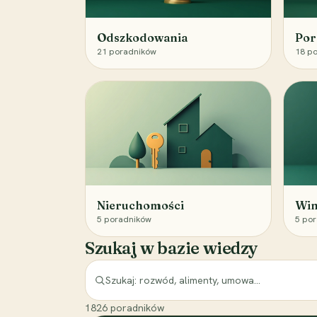
Odszkodowania
Por
21
poradników
18
po
Nieruchomości
Win
5
poradników
5
por
Szukaj w bazie wiedzy
1826
poradników