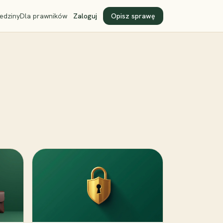
edziny
Dla prawników
Zaloguj
Opisz sprawę