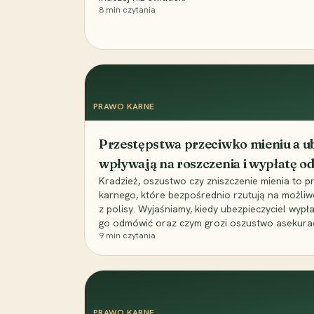
8
min czytania
PRAWO KARNE
Przestępstwa przeciwko mieniu a ub
wpływają na roszczenia i wypłatę 
Kradzież, oszustwo czy zniszczenie mienia to 
karnego, które bezpośrednio rzutują na możli
z polisy. Wyjaśniamy, kiedy ubezpieczyciel wypł
go odmówić oraz czym grozi oszustwo asekuracyj
9
min czytania
PRAWO KARNE