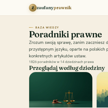
Przejdź do treści
zaufany
prawnik
Z
BAZA WIEDZY
Poradniki prawne
Zrozum swoją sprawę, zanim zaczniesz d
przystępnym języku, oparte na polskich
konkretnych artykułów ustaw.
1826
poradników w
14
dziedzinach prawa
Przeglądaj według dziedziny