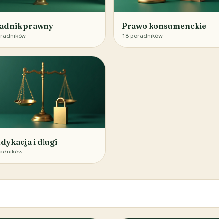
adnik prawny
Prawo konsumenckie
radników
18
poradników
dykacja i długi
adników