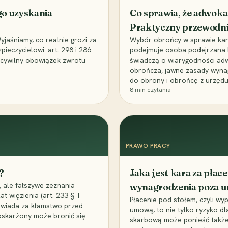
go uzyskania
Co sprawia, że adwoka
Praktyczny przewodn
aśniamy, co realnie grozi za
Wybór obrońcy w sprawie karne
eczycielowi: art. 298 i 286
podejmuje osoba podejrzana l
z cywilny obowiązek zwrotu
świadczą o wiarygodności ad
obrończa, jawne zasady wyna
do obrony i obrońcę z urzędu
8
min czytania
PRAWO PRACY
?
Jaka jest kara za pła
 ale fałszywe zeznania
wynagrodzenia poza 
t więzienia (art. 233 § 1
Płacenie pod stołem, czyli wyp
owiada za kłamstwo przed
umową, to nie tylko ryzyko d
 oskarżony może bronić się
skarbową może ponieść także 