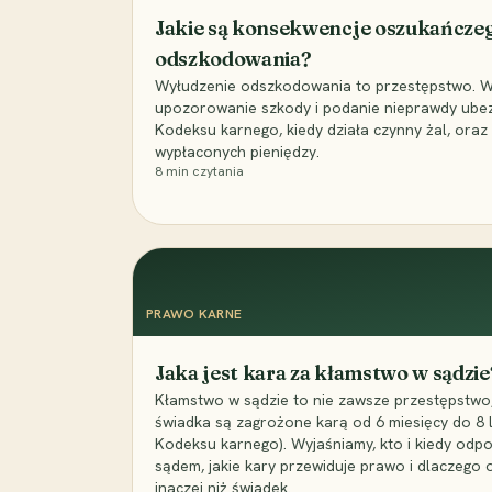
Jakie są konsekwencje oszukańcze
odszkodowania?
Wyłudzenie odszkodowania to przestępstwo. Wyj
upozorowanie szkody i podanie nieprawdy ubezpi
Kodeksu karnego, kiedy działa czynny żal, ora
wypłaconych pieniędzy.
8
min czytania
PRAWO KARNE
Jaka jest kara za kłamstwo w sądzie
Kłamstwo w sądzie to nie zawsze przestępstwo,
świadka są zagrożone karą od 6 miesięcy do 8 la
Kodeksu karnego). Wyjaśniamy, kto i kiedy odp
sądem, jakie kary przewiduje prawo i dlaczego
inaczej niż świadek.