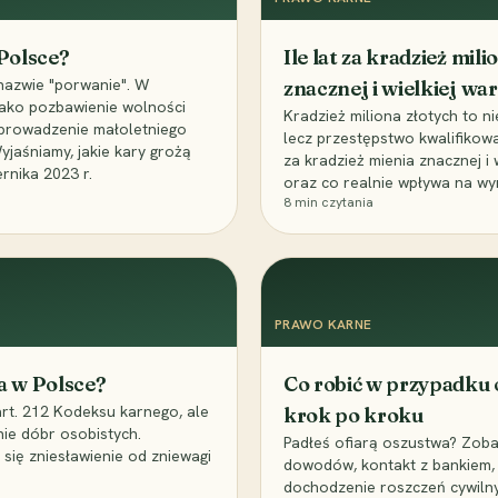
 Polsce?
Ile lat za kradzież mil
nazwie "porwanie". W
znacznej i wielkiej war
 jako pozbawienie wolności
Kradzież miliona złotych to n
, uprowadzenie małoletniego
lecz przestępstwo kwalifikowa
Wyjaśniamy, jakie kary grożą
za kradzież mienia znacznej i
rnika 2023 r.
oraz co realnie wpływa na wy
8
min czytania
PRAWO KARNE
a w Polsce?
Co robić w przypadku
art. 212 Kodeksu karnego, ale
krok po kroku
nie dóbr osobistych.
Padłeś ofiarą oszustwa? Zobac
 się zniesławienie od zniewagi
dowodów, kontakt z bankiem, 
dochodzenie roszczeń cywilny