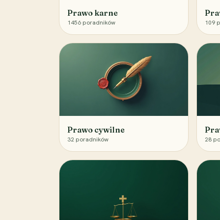
Prawo karne
Pra
1456
poradników
109
p
Prawo cywilne
Pra
32
poradników
28
po