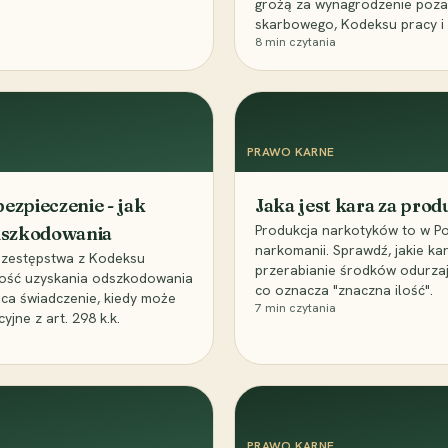
grożą za wynagrodzenie poz
skarbowego, Kodeksu pracy i
8
min czytania
PRAWO KARNE
ezpieczenie - jak
Jaka jest kara za pro
Produkcja narkotyków to w Po
odszkodowania
narkomanii. Sprawdź, jakie ka
przestępstwa z Kodeksu
przerabianie środków odurza
wość uzyskania odszkodowania
co oznacza "znaczna ilość".
aca świadczenie, kiedy może
7
min czytania
ne z art. 298 k.k.
PRAWO KARNE