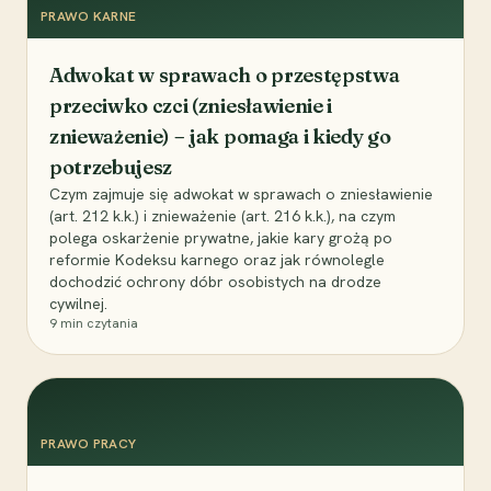
PRAWO KARNE
Adwokat w sprawach o przestępstwa
przeciwko czci (zniesławienie i
znieważenie) – jak pomaga i kiedy go
potrzebujesz
Czym zajmuje się adwokat w sprawach o zniesławienie
(art. 212 k.k.) i znieważenie (art. 216 k.k.), na czym
polega oskarżenie prywatne, jakie kary grożą po
reformie Kodeksu karnego oraz jak równolegle
dochodzić ochrony dóbr osobistych na drodze
cywilnej.
9
min czytania
PRAWO PRACY