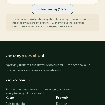
Pokaż więcej (
1802
)
ⓘ
Treści w poradnikach mają charakter wyłącznie informacyjny i
nie stanowią porady prawnej. W indywidualnej sprawie
skonsultuj się ze zweryfikowanym prawnikiem.
zaufany
prawnik
.pl
Łączymy ludzi z zaufanymi prawnikami — z pomocą AI, z
poszanowaniem prawa i prywatności.
+48 786 564 056
©
2026
zaufanyprawnik.pl — kojarzymy klientów ze
zweryfikowanymi prawnikami.
Klient
Prawnik
Jak to działa
Dołącz