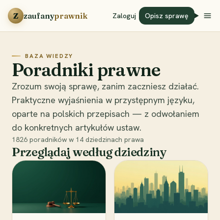
Przejdź do treści
Z
zaufany
prawnik
Zaloguj
Opisz sprawę
BAZA WIEDZY
Poradniki prawne
Zrozum swoją sprawę, zanim zaczniesz działać.
Praktyczne wyjaśnienia w przystępnym języku,
oparte na polskich przepisach — z odwołaniem
do konkretnych artykułów ustaw.
1826
poradników w
14
dziedzinach prawa
Przeglądaj według dziedziny