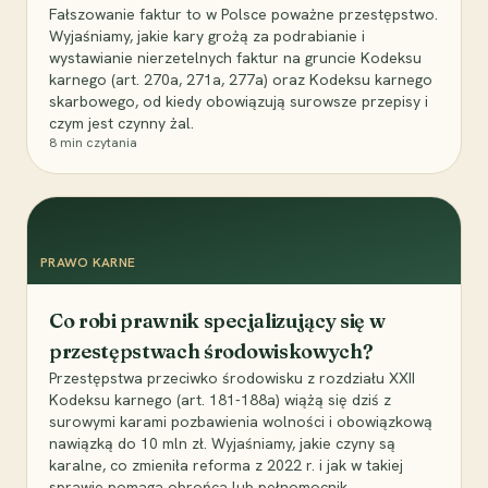
Fałszowanie faktur to w Polsce poważne przestępstwo.
Wyjaśniamy, jakie kary grożą za podrabianie i
wystawianie nierzetelnych faktur na gruncie Kodeksu
karnego (art. 270a, 271a, 277a) oraz Kodeksu karnego
skarbowego, od kiedy obowiązują surowsze przepisy i
czym jest czynny żal.
8
min czytania
PRAWO KARNE
Co robi prawnik specjalizujący się w
przestępstwach środowiskowych?
Przestępstwa przeciwko środowisku z rozdziału XXII
Kodeksu karnego (art. 181-188a) wiążą się dziś z
surowymi karami pozbawienia wolności i obowiązkową
nawiązką do 10 mln zł. Wyjaśniamy, jakie czyny są
karalne, co zmieniła reforma z 2022 r. i jak w takiej
sprawie pomaga obrońca lub pełnomocnik.