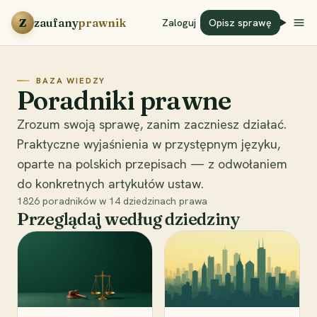
Przejdź do treści
Z
zaufany
prawnik
Zaloguj
Opisz sprawę
BAZA WIEDZY
Poradniki prawne
Zrozum swoją sprawę, zanim zaczniesz działać.
Praktyczne wyjaśnienia w przystępnym języku,
oparte na polskich przepisach — z odwołaniem
do konkretnych artykułów ustaw.
1826
poradników w
14
dziedzinach prawa
Przeglądaj według dziedziny