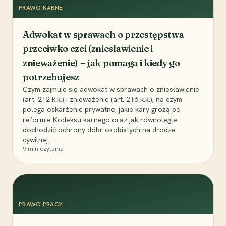
PRAWO KARNE
Adwokat w sprawach o przestępstwa
przeciwko czci (zniesławienie i
znieważenie) – jak pomaga i kiedy go
potrzebujesz
Czym zajmuje się adwokat w sprawach o zniesławienie
(art. 212 k.k.) i znieważenie (art. 216 k.k.), na czym
polega oskarżenie prywatne, jakie kary grożą po
reformie Kodeksu karnego oraz jak równolegle
dochodzić ochrony dóbr osobistych na drodze
cywilnej.
9
min czytania
PRAWO PRACY