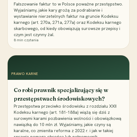
Fałszowanie faktur to w Polsce poważne przestępstwo.
Wyjaśniamy, jakie kary grożą za podrabianie i
wystawianie nierzetelnych faktur na gruncie Kodeksu
karnego (art. 270a, 271a, 277a) oraz Kodeksu karnego
skarbowego, od kiedy obowiązują surowsze przepisy i
czym jest czynny żal.
8
min czytania
PRAWO KARNE
Co robi prawnik specjalizujący się w
przestępstwach środowiskowych?
Przestępstwa przeciwko środowisku z rozdziału XXII
Kodeksu karnego (art. 181-188a) wiążą się dziś z
surowymi karami pozbawienia wolności i obowiązkową
nawiązką do 10 mln zł. Wyjaśniamy, jakie czyny są
karalne, co zmieniła reforma z 2022 r. i jak w takiej
sprawie pomaga obrońca lub pełnomocnik.