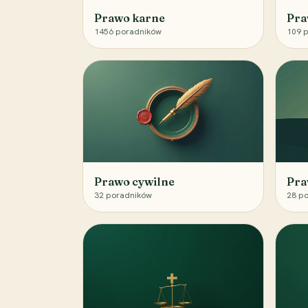
Prawo karne
Pra
1456
poradników
109
p
Prawo cywilne
Pra
32
poradników
28
po