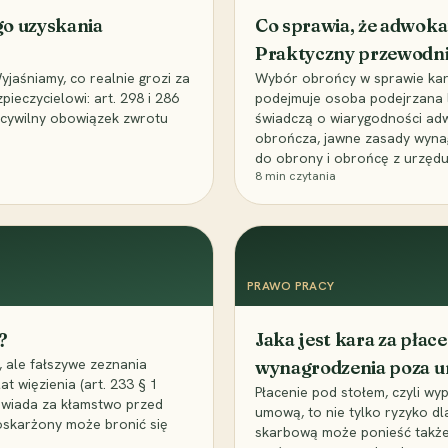
go uzyskania
Co sprawia, że adwoka
Praktyczny przewodn
aśniamy, co realnie grozi za
Wybór obrońcy w sprawie karne
eczycielowi: art. 298 i 286
podejmuje osoba podejrzana l
z cywilny obowiązek zwrotu
świadczą o wiarygodności ad
obrończa, jawne zasady wyna
do obrony i obrońcę z urzędu
8
min czytania
PRAWO PRACY
?
Jaka jest kara za pła
 ale fałszywe zeznania
wynagrodzenia poza 
t więzienia (art. 233 § 1
Płacenie pod stołem, czyli wyp
owiada za kłamstwo przed
umową, to nie tylko ryzyko d
 oskarżony może bronić się
skarbową może ponieść także 