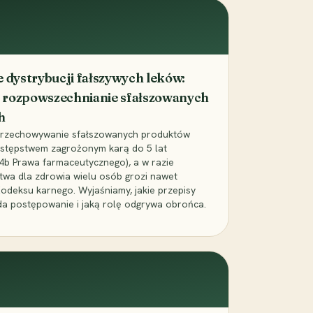
dystrybucji fałszywych leków:
 rozpowszechnianie sfałszowanych
h
 przechowywanie sfałszowanych produktów
zestępstwem zagrożonym karą do 5 lat
24b Prawa farmaceutycznego), a w razie
wa dla zdrowia wielu osób grozi nawet
Kodeksu karnego. Wyjaśniamy, jakie przepisy
da postępowanie i jaką rolę odgrywa obrońca.