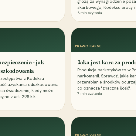
grożą za wynagrodzenie poz
skarbowego, Kodeksu pracy i
8
min czytania
PRAWO KARNE
ezpieczenie - jak
Jaka jest kara za pro
Produkcja narkotyków to w Po
odszkodowania
narkomanii. Sprawdź, jakie ka
przestępstwa z Kodeksu
przerabianie środków odurza
wość uzyskania odszkodowania
co oznacza "znaczna ilość".
aca świadczenie, kiedy może
7
min czytania
ne z art. 298 k.k.
PRAWO KARNE