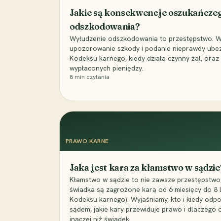
Jakie są konsekwencje oszukańcze
odszkodowania?
Wyłudzenie odszkodowania to przestępstwo. Wyj
upozorowanie szkody i podanie nieprawdy ubezpi
Kodeksu karnego, kiedy działa czynny żal, ora
wypłaconych pieniędzy.
8
min czytania
PRAWO KARNE
Jaka jest kara za kłamstwo w sądzie
Kłamstwo w sądzie to nie zawsze przestępstwo,
świadka są zagrożone karą od 6 miesięcy do 8 la
Kodeksu karnego). Wyjaśniamy, kto i kiedy odp
sądem, jakie kary przewiduje prawo i dlaczego
inaczej niż świadek.