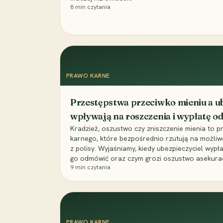
8
min czytania
PRAWO KARNE
Przestępstwa przeciwko mieniu a ub
wpływają na roszczenia i wypłatę 
Kradzież, oszustwo czy zniszczenie mienia to 
karnego, które bezpośrednio rzutują na możli
z polisy. Wyjaśniamy, kiedy ubezpieczyciel wypł
go odmówić oraz czym grozi oszustwo asekuracyj
9
min czytania
PRAWO KARNE