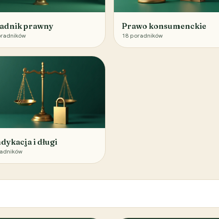
adnik prawny
Prawo konsumenckie
radników
18
poradników
dykacja i długi
adników