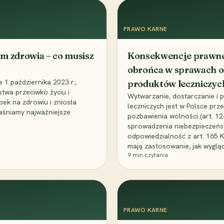
PRAWO KARNE
m zdrowia – co musisz
Konsekwencje prawne 
obrońca w sprawach o
1 października 2023 r.,
produktów leczniczyc
stwa przeciwko życiu i
Wytwarzanie, dostarczanie i
bek na zdrowiu i zniosła
leczniczych jest w Polsce pr
aśniamy najważniejsze
pozbawienia wolności (art. 1
sprowadzenia niebezpieczeńst
odpowiedzialność z art. 165 
mają zastosowanie, jak wyglą
9
min czytania
PRAWO KARNE