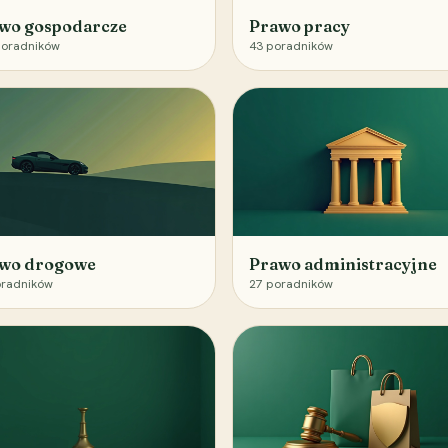
wo gospodarcze
Prawo pracy
oradników
43
poradników
wo drogowe
Prawo administracyjne
radników
27
poradników