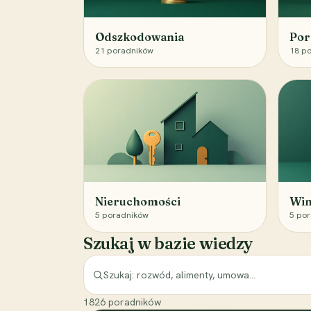
Odszkodowania
Por
21
poradników
18
po
Nieruchomości
Win
5
poradników
5
por
Szukaj w bazie wiedzy
1826
poradników