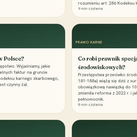
rozumieniu art. 286 Kodeksu 
9
min czytania
PRAWO KARNE
 w Polsce?
Co robi prawnik specj
ępstwo. Wyjaśniamy, jakie
środowiskowych?
elnych faktur na gruncie
Przestępstwa przeciwko środo
 Kodeksu karnego skarbowego,
181-188a) wiążą się dziś z su
est czynny żal.
obowiązkową nawiązką do 10 m
zmieniła reforma z 2022 r. i 
pełnomocnik.
8
min czytania