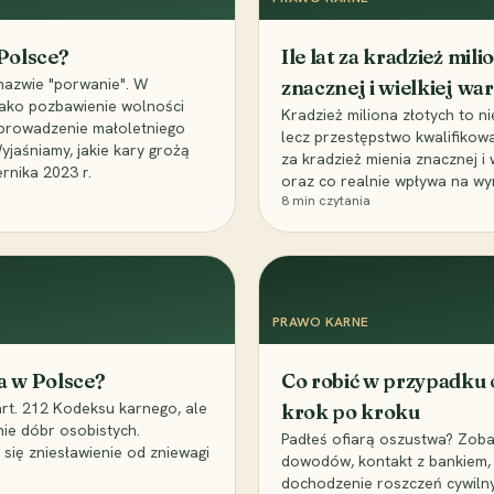
 Polsce?
Ile lat za kradzież mil
nazwie "porwanie". W
znacznej i wielkiej war
 jako pozbawienie wolności
Kradzież miliona złotych to n
, uprowadzenie małoletniego
lecz przestępstwo kwalifikowa
Wyjaśniamy, jakie kary grożą
za kradzież mienia znacznej i
rnika 2023 r.
oraz co realnie wpływa na wy
8
min czytania
PRAWO KARNE
a w Polsce?
Co robić w przypadku
art. 212 Kodeksu karnego, ale
krok po kroku
nie dóbr osobistych.
Padłeś ofiarą oszustwa? Zobac
 się zniesławienie od zniewagi
dowodów, kontakt z bankiem, 
dochodzenie roszczeń cywilny