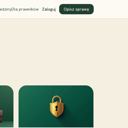
edziny
Dla prawników
Zaloguj
Opisz sprawę