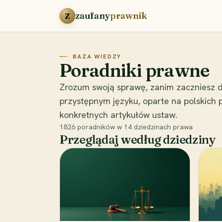
Przejdź do treści
zaufany
prawnik
Z
BAZA WIEDZY
Poradniki prawne
Zrozum swoją sprawę, zanim zaczniesz d
przystępnym języku, oparte na polskich
konkretnych artykułów ustaw.
1826
poradników w
14
dziedzinach prawa
Przeglądaj według dziedziny