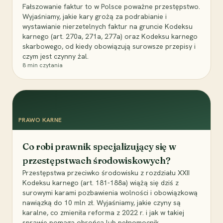
Fałszowanie faktur to w Polsce poważne przestępstwo.
Wyjaśniamy, jakie kary grożą za podrabianie i
wystawianie nierzetelnych faktur na gruncie Kodeksu
karnego (art. 270a, 271a, 277a) oraz Kodeksu karnego
skarbowego, od kiedy obowiązują surowsze przepisy i
czym jest czynny żal.
8
min czytania
PRAWO KARNE
Co robi prawnik specjalizujący się w
przestępstwach środowiskowych?
Przestępstwa przeciwko środowisku z rozdziału XXII
Kodeksu karnego (art. 181-188a) wiążą się dziś z
surowymi karami pozbawienia wolności i obowiązkową
nawiązką do 10 mln zł. Wyjaśniamy, jakie czyny są
karalne, co zmieniła reforma z 2022 r. i jak w takiej
sprawie pomaga obrońca lub pełnomocnik.