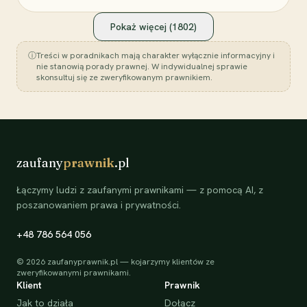
Pokaż więcej (
1802
)
ⓘ
Treści w poradnikach mają charakter wyłącznie informacyjny i
nie stanowią porady prawnej. W indywidualnej sprawie
skonsultuj się ze zweryfikowanym prawnikiem.
zaufany
prawnik
.pl
Łączymy ludzi z zaufanymi prawnikami — z pomocą AI, z
poszanowaniem prawa i prywatności.
+48 786 564 056
©
2026
zaufanyprawnik.pl — kojarzymy klientów ze
zweryfikowanymi prawnikami.
Klient
Prawnik
Jak to działa
Dołącz