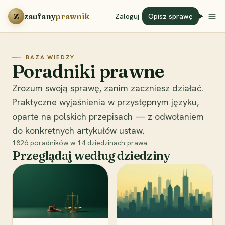
Przejdź do treści
Z
zaufany
prawnik
Zaloguj
Opisz sprawę
BAZA WIEDZY
Poradniki prawne
Zrozum swoją sprawę, zanim zaczniesz działać.
Praktyczne wyjaśnienia w przystępnym języku,
oparte na polskich przepisach — z odwołaniem
do konkretnych artykułów ustaw.
1826
poradników w
14
dziedzinach prawa
Przeglądaj według dziedziny