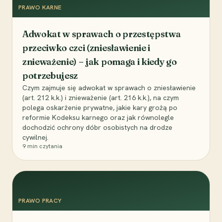
PRAWO KARNE
Adwokat w sprawach o przestępstwa
przeciwko czci (zniesławienie i
znieważenie) – jak pomaga i kiedy go
potrzebujesz
Czym zajmuje się adwokat w sprawach o zniesławienie
(art. 212 k.k.) i znieważenie (art. 216 k.k.), na czym
polega oskarżenie prywatne, jakie kary grożą po
reformie Kodeksu karnego oraz jak równolegle
dochodzić ochrony dóbr osobistych na drodze
cywilnej.
9
min czytania
PRAWO PRACY