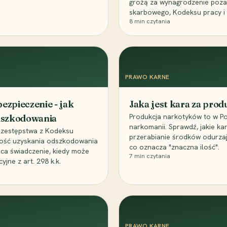
grożą za wynagrodzenie poz
skarbowego, Kodeksu pracy i
8
min czytania
PRAWO KARNE
ezpieczenie - jak
Jaka jest kara za pro
Produkcja narkotyków to w Po
odszkodowania
narkomanii. Sprawdź, jakie ka
przestępstwa z Kodeksu
przerabianie środków odurza
wość uzyskania odszkodowania
co oznacza "znaczna ilość".
aca świadczenie, kiedy może
7
min czytania
ne z art. 298 k.k.
PRAWO KARNE