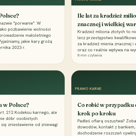
 Polsce?
Ile lat za kradzież mil
nazwie "porwanie". W
znacznej i wielkiej war
 jako pozbawienie wolności
Kradzież miliona złotych to n
, uprowadzenie małoletniego
lecz przestępstwo kwalifikowa
Wyjaśniamy, jakie kary grożą
za kradzież mienia znacznej i
rnika 2023 r.
oraz co realnie wpływa na wy
8
min czytania
PRAWO KARNE
a w Polsce?
Co robić w przypadku
art. 212 Kodeksu karnego, ale
krok po kroku
nie dóbr osobistych.
Padłeś ofiarą oszustwa? Zobac
 się zniesławienie od zniewagi
dowodów, kontakt z bankiem, 
dochodzenie roszczeń cywilny