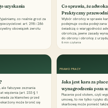
go uzyskania
Co sprawia, że adwoka
Praktyczny przewodn
aśniamy, co realnie grozi za
Wybór obrońcy w sprawie karne
eczycielowi: art. 298 i 286
podejmuje osoba podejrzana l
z cywilny obowiązek zwrotu
świadczą o wiarygodności ad
obrończa, jawne zasady wyna
do obrony i obrońcę z urzędu
8
min czytania
PRAWO PRACY
?
Jaka jest kara za pła
 ale fałszywe zeznania
wynagrodzenia poza 
t więzienia (art. 233 § 1
Płacenie pod stołem, czyli wyp
owiada za kłamstwo przed
umową, to nie tylko ryzyko d
 oskarżony może bronić się
skarbową może ponieść także 