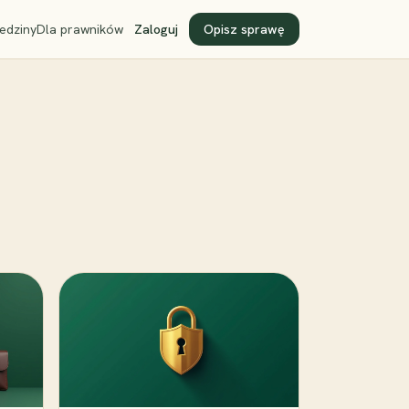
edziny
Dla prawników
Zaloguj
Opisz sprawę