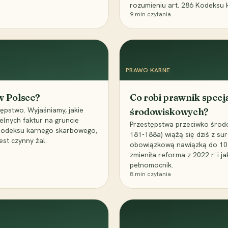
rozumieniu art. 286 Kodeksu 
9
min czytania
PRAWO KARNE
 w Polsce?
Co robi prawnik specj
ępstwo. Wyjaśniamy, jakie
środowiskowych?
elnych faktur na gruncie
Przestępstwa przeciwko środo
 Kodeksu karnego skarbowego,
181-188a) wiążą się dziś z su
est czynny żal.
obowiązkową nawiązką do 10 m
zmieniła reforma z 2022 r. i 
pełnomocnik.
8
min czytania