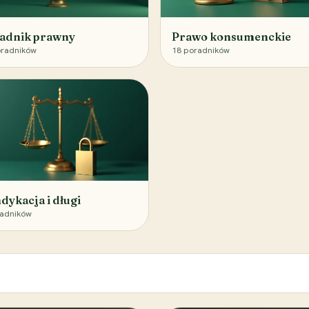
adnik prawny
Prawo konsumenckie
radników
18
poradników
dykacja i długi
adników