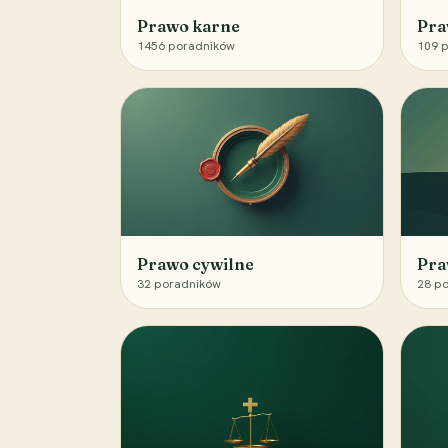
Prawo karne
Pra
1456
poradników
109
p
Prawo cywilne
Pra
32
poradników
28
po