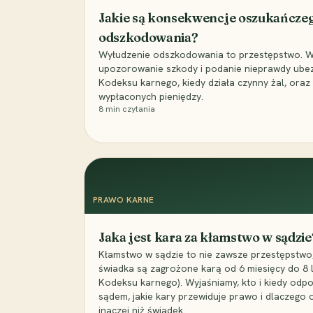
Jakie są konsekwencje oszukańcze
odszkodowania?
Wyłudzenie odszkodowania to przestępstwo. Wyj
upozorowanie szkody i podanie nieprawdy ubezpi
Kodeksu karnego, kiedy działa czynny żal, ora
wypłaconych pieniędzy.
8
min czytania
PRAWO KARNE
Jaka jest kara za kłamstwo w sądzie
Kłamstwo w sądzie to nie zawsze przestępstwo,
świadka są zagrożone karą od 6 miesięcy do 8 la
Kodeksu karnego). Wyjaśniamy, kto i kiedy odp
sądem, jakie kary przewiduje prawo i dlaczego
inaczej niż świadek.