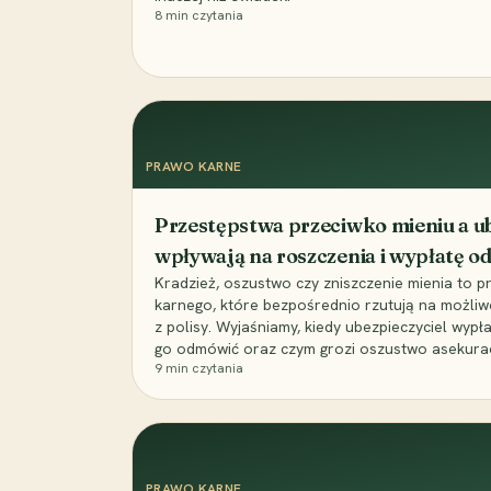
8
min czytania
PRAWO KARNE
Przestępstwa przeciwko mieniu a ub
wpływają na roszczenia i wypłatę 
Kradzież, oszustwo czy zniszczenie mienia to 
karnego, które bezpośrednio rzutują na możli
z polisy. Wyjaśniamy, kiedy ubezpieczyciel wypł
go odmówić oraz czym grozi oszustwo asekuracyj
9
min czytania
PRAWO KARNE