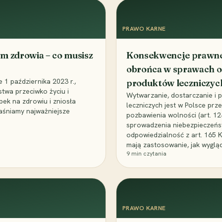
PRAWO KARNE
m zdrowia – co musisz
Konsekwencje prawne 
obrońca w sprawach o
1 października 2023 r.,
produktów leczniczyc
stwa przeciwko życiu i
Wytwarzanie, dostarczanie i
bek na zdrowiu i zniosła
leczniczych jest w Polsce pr
aśniamy najważniejsze
pozbawienia wolności (art. 1
sprowadzenia niebezpieczeńst
odpowiedzialność z art. 165 
mają zastosowanie, jak wyglą
9
min czytania
PRAWO KARNE