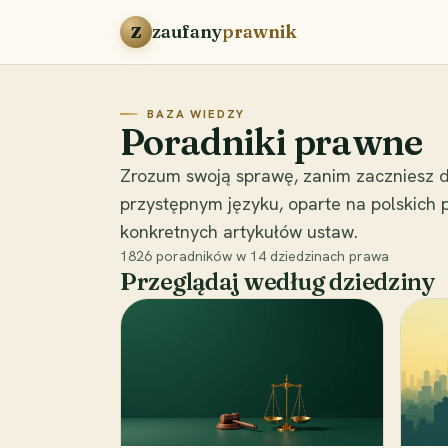
Przejdź do treści
zaufany
prawnik
Z
BAZA WIEDZY
Poradniki prawne
Zrozum swoją sprawę, zanim zaczniesz d
przystępnym języku, oparte na polskich
konkretnych artykułów ustaw.
1826
poradników w
14
dziedzinach prawa
Przeglądaj według dziedziny