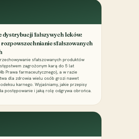
dystrybucji fałszywych leków:
 rozpowszechnianie sfałszowanych
h
 przechowywanie sfałszowanych produktów
zestępstwem zagrożonym karą do 5 lat
24b Prawa farmaceutycznego), a w razie
wa dla zdrowia wielu osób grozi nawet
Kodeksu karnego. Wyjaśniamy, jakie przepisy
da postępowanie i jaką rolę odgrywa obrońca.