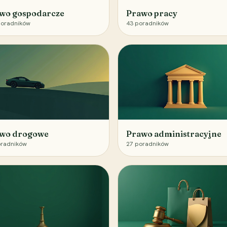
wo gospodarcze
Prawo pracy
oradników
43
poradników
wo drogowe
Prawo administracyjne
radników
27
poradników