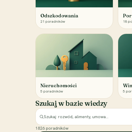
Odszkodowania
Por
21
poradników
18
po
Nieruchomości
Win
5
poradników
5
por
Szukaj w bazie wiedzy
1826
poradników