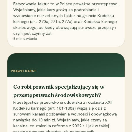
Fałszowanie faktur to w Polsce poważne przestępstwo.
Wyjaśniamy, jakie kary grożą za podrabianie i
wystawianie nierzetelnych faktur na gruncie Kodeksu
karnego (art. 270a, 271a, 277a) oraz Kodeksu karnego
skarbowego, od kiedy obowiązują surowsze przepisy i
czym jest czynny żal.
8
min czytania
PRAWO KARNE
Co robi prawnik specjalizujący się w
przestępstwach środowiskowych?
Przestępstwa przeciwko środowisku z rozdziału XXII
Kodeksu karnego (art. 181-188a) wiążą się dziś z
surowymi karami pozbawienia wolności i obowiązkową
nawiązką do 10 mln zł. Wyjaśniamy, jakie czyny są
karalne, co zmieniła reforma z 2022 r. i jak w takiej
sprawie pomaga obrońca lub pełnomocnik.