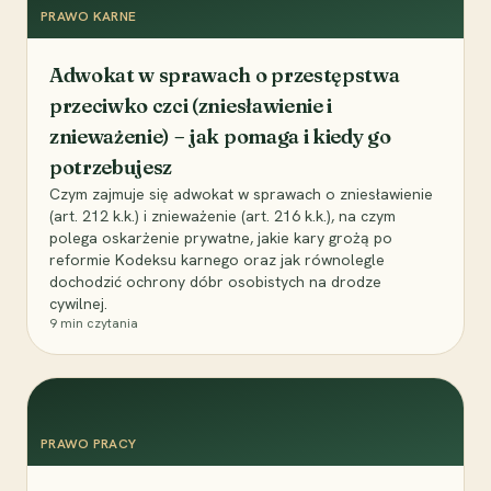
PRAWO KARNE
Adwokat w sprawach o przestępstwa
przeciwko czci (zniesławienie i
znieważenie) – jak pomaga i kiedy go
potrzebujesz
Czym zajmuje się adwokat w sprawach o zniesławienie
(art. 212 k.k.) i znieważenie (art. 216 k.k.), na czym
polega oskarżenie prywatne, jakie kary grożą po
reformie Kodeksu karnego oraz jak równolegle
dochodzić ochrony dóbr osobistych na drodze
cywilnej.
9
min czytania
PRAWO PRACY