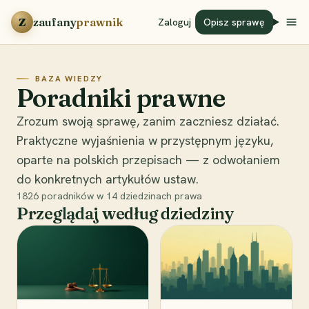
Przejdź do treści
Z
zaufany
prawnik
Zaloguj
Opisz sprawę
BAZA WIEDZY
Poradniki prawne
Zrozum swoją sprawę, zanim zaczniesz działać.
Praktyczne wyjaśnienia w przystępnym języku,
oparte na polskich przepisach — z odwołaniem
do konkretnych artykułów ustaw.
1826
poradników w
14
dziedzinach prawa
Przeglądaj według dziedziny