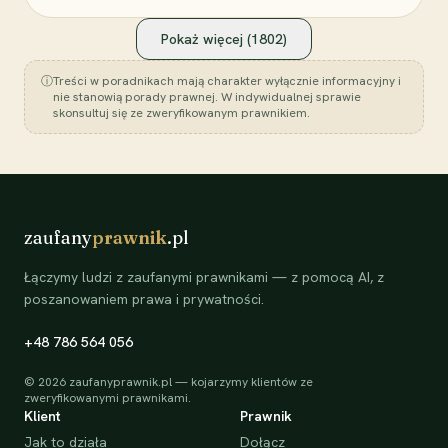
Pokaż więcej (
1802
)
ⓘ
Treści w poradnikach mają charakter wyłącznie informacyjny i
nie stanowią porady prawnej. W indywidualnej sprawie
skonsultuj się ze zweryfikowanym prawnikiem.
zaufany
prawnik
.pl
Łączymy ludzi z zaufanymi prawnikami — z pomocą AI, z
poszanowaniem prawa i prywatności.
+48 786 564 056
©
2026
zaufanyprawnik.pl — kojarzymy klientów ze
zweryfikowanymi prawnikami.
Klient
Prawnik
Jak to działa
Dołącz