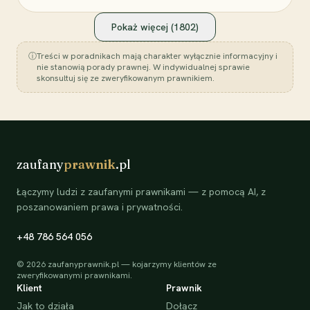
Pokaż więcej (
1802
)
ⓘ
Treści w poradnikach mają charakter wyłącznie informacyjny i
nie stanowią porady prawnej. W indywidualnej sprawie
skonsultuj się ze zweryfikowanym prawnikiem.
zaufany
prawnik
.pl
Łączymy ludzi z zaufanymi prawnikami — z pomocą AI, z
poszanowaniem prawa i prywatności.
+48 786 564 056
©
2026
zaufanyprawnik.pl — kojarzymy klientów ze
zweryfikowanymi prawnikami.
Klient
Prawnik
Jak to działa
Dołącz