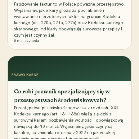
Fałszowanie faktur to w Polsce poważne przestępstwo.
Wyjaśniamy, jakie kary grożą za podrabianie i
wystawianie nierzetelnych faktur na gruncie Kodeksu
karnego (art. 270a, 271a, 277a) oraz Kodeksu karnego
skarbowego, od kiedy obowiązują surowsze przepisy i
czym jest czynny żal.
8
min czytania
PRAWO KARNE
Co robi prawnik specjalizujący się w
przestępstwach środowiskowych?
Przestępstwa przeciwko środowisku z rozdziału XXII
Kodeksu karnego (art. 181-188a) wiążą się dziś z
surowymi karami pozbawienia wolności i obowiązkową
nawiązką do 10 mln zł. Wyjaśniamy, jakie czyny są
karalne, co zmieniła reforma z 2022 r. i jak w takiej
sprawie pomaga obrońca lub pełnomocnik.