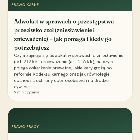
PRAWO KARNE
Adwokat w sprawach o przestępstwa
przeciwko czci (zniesławienie i
znieważenie) – jak pomaga i kiedy go
potrzebujesz
Czym zajmuje się adwokat w sprawach o zniesławienie
(art. 212 k.k.) i znieważenie (art. 216 k.k.), na czym
polega oskarżenie prywatne, jakie kary grożą po
reformie Kodeksu karnego oraz jak równolegle
dochodzić ochrony dóbr osobistych na drodze
cywilnej.
9
min czytania
PRAWO PRACY