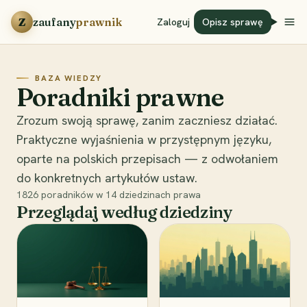
Przejdź do treści
Z
zaufany
prawnik
Zaloguj
Opisz sprawę
BAZA WIEDZY
Poradniki prawne
Zrozum swoją sprawę, zanim zaczniesz działać.
Praktyczne wyjaśnienia w przystępnym języku,
oparte na polskich przepisach — z odwołaniem
do konkretnych artykułów ustaw.
1826
poradników w
14
dziedzinach prawa
Przeglądaj według dziedziny